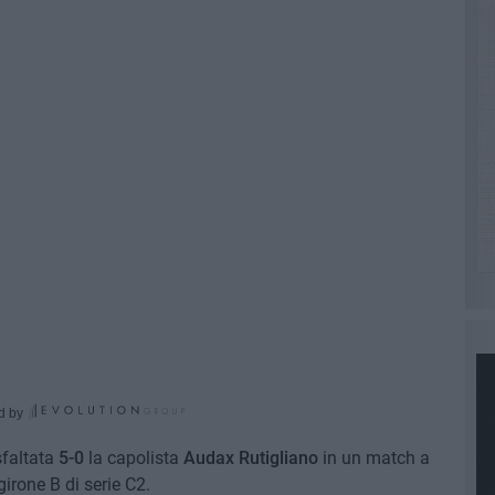
d by
sfaltata
5-0
la capolista
Audax Rutigliano
in un match a
irone B di serie C2.