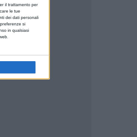
er il trattamento per
icare le tue
ti dei dati personali
 preferenze si
nso in qualsiasi
 web.