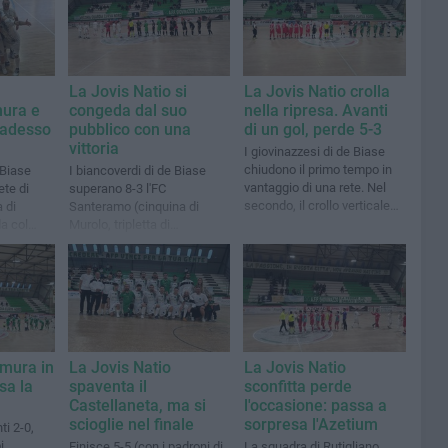
La Jovis Natio si
La Jovis Natio crolla
ura e
congeda dal suo
nella ripresa. Avanti
 adesso
pubblico con una
di un gol, perde 5-3
vittoria
I giovinazzesi di de Biase
chiudono il primo tempo in
 Biase
I biancoverdi di de Biase
vantaggio di una rete. Nel
ete di
superano 8-3 l'FC
secondo, il crollo verticale
 di
Santeramo (cinquina di
dei biancoverdi
da col
Murolo, tripletta di
Prisciandaro) e salgono al
quinto posto
amura in
La Jovis Natio
La Jovis Natio
sa la
spaventa il
sconfitta perde
Castellaneta, ma si
l'occasione: passa a
scioglie nel finale
sorpresa l'Azetium
ti 2-0,
i
Finisce 5-5 (con i padroni di
La squadra di Rutigliano,