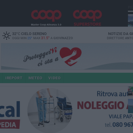
PI
32
°C
CIELO SERENO
NOTIZIE DA
G
31.5°
OGGI MIN
25°
MAX
A
GIOVINAZZO
DIRETTORE
ANTO
IREPORT
METEO
VIDEO