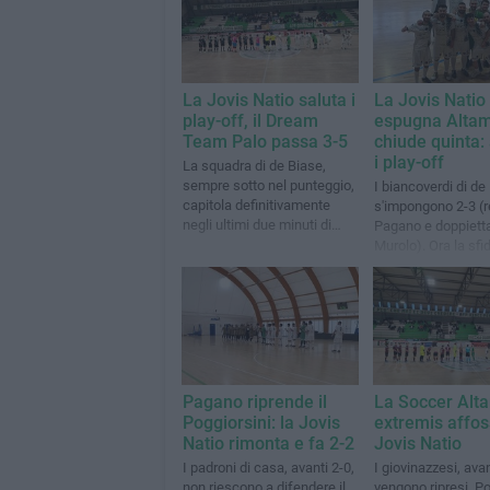
La Jovis Natio saluta i
La Jovis Natio
play-off, il Dream
espugna Altam
Team Palo passa 3-5
chiude quinta:
i play-off
La squadra di de Biase,
sempre sotto nel punteggio,
I biancoverdi di de
capitola definitivamente
s'impongono 2-3 (r
negli ultimi due minuti di
Pagano e doppietta
gioco
Murolo). Ora la sfi
Dream Team Palo
Pagano riprende il
La Soccer Alt
Poggiorsini: la Jovis
extremis affos
Natio rimonta e fa 2-2
Jovis Natio
I padroni di casa, avanti 2-0,
I giovinazzesi, avan
non riescono a difendere il
vengono ripresi. Po