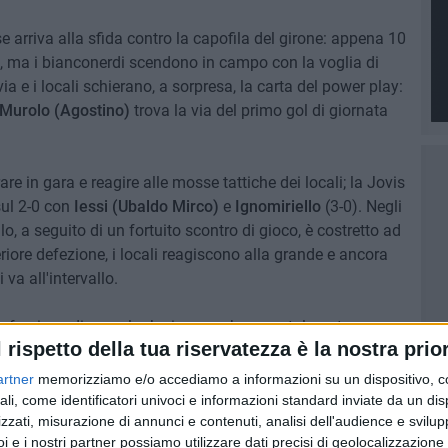
e arriva alla sfida contro la capofila del girone: appena 10
io, ma i bianconerdi scendono in campo con la voglia di
a e i locali schierano, a sorpresa, la carta del power play:
Murolo (Agostino)
trova la via del primo gol di giornata
rare in gara e reagire alle mosse tattiche dei locali; la Jovis
sul 2-0 con
Iessi (Ubaldo Mirco)
e
Ignomiriello
(3-0). Negli
lo, a seguito di un fortuito scontro di gioco, è costretto ad
iore defezione, i locali reagiscono alla grande e ancora
 va all'intervallo.
ma frazione di gara: la Jovis, sgombra mentalmente,
l rispetto della tua riservatezza è la nostra prior
ndo il varco giusto per offendere. Il Rutigliano, d'altro
e il modo di riaprire la contessa; il colpo di grazia lo
artner
memorizziamo e/o accediamo a informazioni su un dispositivo, c
asciata sguarnita dal power play degli ospiti.
ali, come identificatori univoci e informazioni standard inviate da un di
zzati, misurazione di annunci e contenuti, analisi dell'audience e svilupp
i e i nostri partner possiamo utilizzare dati precisi di geolocalizzazione 
is Natio: il rammarico più grande, al termine di una gara