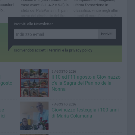
occasioni
casa avanti 3-1, 4-2 e 5-3) la
ultima formazione in
lo
sfida del PalaPansini. Il pari
classifica, vince negli ultimi
arriva dal dischetto del tiro
istanti di gara: finisce 4-2,
libero
reti di Guerra e Iessi
Iscriviti alla Newsletter
Iscriviti
Iscrivendoti accetti i
termini
e la
privacy policy
8 AGOSTO 2026
l
Il 10 ed l'11 agosto a Giovinazzo
agosto
c'è la Sagra del Panino della
Nonna
7 AGOSTO 2026
ue
Giovinazzo festeggia i 100 anni
ici
di Maria Colamaria