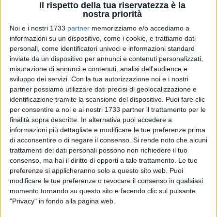
Il rispetto della tua riservatezza è la
nostra priorità
Noi e i nostri 1733
partner
memorizziamo e/o accediamo a
informazioni su un dispositivo, come i cookie, e trattiamo dati
personali, come identificatori univoci e informazioni standard
inviate da un dispositivo per annunci e contenuti personalizzati,
La
Jovis Natio
spaventa la seconda della classe ma si
misurazione di annunci e contenuti, analisi dell'audience e
scioglie nel finale: al fischio finale è
5-5
con la
Fortitudo
sviluppo dei servizi.
Con la tua autorizzazione noi e i nostri
Castellaneta
. L'avvio di gara dei ragazzi di mister
de Biase
è
partner possiamo utilizzare dati precisi di geolocalizzazione e
identificazione tramite la scansione del dispositivo. Puoi fare clic
prudente e deciso: a suonare la carica è capitan
Guerra
che,
per consentire a noi e ai nostri 1733 partner il trattamento per le
con una conclusione beffarda, trova la rete dell'1-0.
finalità sopra descritte. In alternativa puoi accedere a
informazioni più dettagliate e modificare le tue preferenze prima
Il Castellaneta, impegnata ne testa a testa con l'Audax
di acconsentire o di negare il consenso.
Si rende noto che alcuni
Rutigliano per la vittoria del campionato, reagisce
trattamenti dei dati personali possono non richiedere il tuo
immediatamente e trova la rete del momentaneo 1-1. I locali
consenso, ma hai il diritto di opporti a tale trattamento. Le tue
tuttavia sembrano più liberi mentalmente e, approfittando di
preferenze si applicheranno solo a questo sito web. Puoi
modificare le tue preferenze o revocare il consenso in qualsiasi
un paio di azioni corali, trovano le reti del 2-1 (
De Palma
) e
momento tornando su questo sito e facendo clic sul pulsante
del 3-1 (
Prisciandaro
).
"Privacy" in fondo alla pagina web.