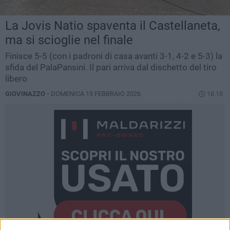
La Jovis Natio spaventa il Castellaneta,
ma si scioglie nel finale
Finisce 5-5 (con i padroni di casa avanti 3-1, 4-2 e 5-3) la
sfida del PalaPansini. Il pari arriva dal dischetto del tiro
libero
GIOVINAZZO -
DOMENICA 15 FEBBRAIO 2026
18.18