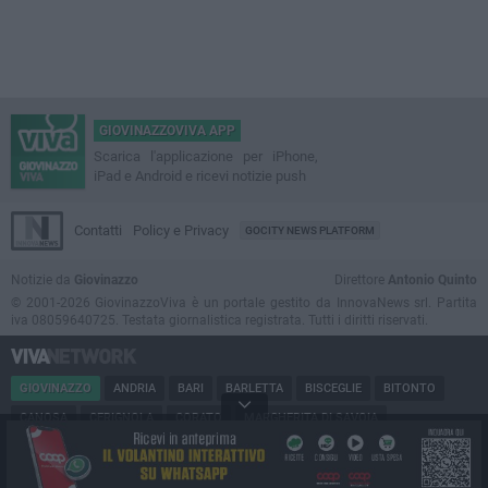
GIOVINAZZOVIVA APP
Scarica l'applicazione per iPhone,
iPad e Android e ricevi notizie push
Contatti
Policy e Privacy
GOCITY NEWS PLATFORM
Notizie da
Giovinazzo
Direttore
Antonio Quinto
© 2001-2026 GiovinazzoViva è un portale gestito da InnovaNews srl. Partita
iva 08059640725. Testata giornalistica registrata. Tutti i diritti riservati.
GIOVINAZZO
ANDRIA
BARI
BARLETTA
BISCEGLIE
BITONTO
CANOSA
CERIGNOLA
CORATO
MARGHERITA DI SAVOIA
MINERVINO
MODUGNO
MOLFETTA
PUGLIA
RUVO
SAN FERDINANDO
SPINAZZOLA
TERLIZZI
TRANI
TRINITAPOLI