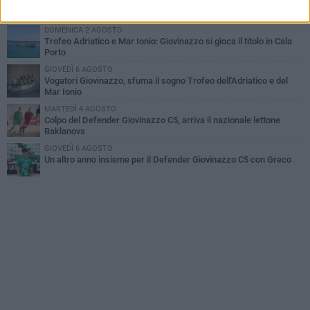
U.S. Giovinazzo Calcio: una giornata per ricordare chi ha fatto la
storia biancoverde
DOMENICA 2 AGOSTO
Trofeo Adriatico e Mar Ionio: Giovinazzo si gioca il titolo in Cala
Porto
GIOVEDÌ 6 AGOSTO
Vogatori Giovinazzo, sfuma il sogno Trofeo dell'Adriatico e del
Mar Ionio
MARTEDÌ 4 AGOSTO
Colpo del Defender Giovinazzo C5, arriva il nazionale lettone
Baklanovs
GIOVEDÌ 6 AGOSTO
Un altro anno insieme per il Defender Giovinazzo C5 con Greco