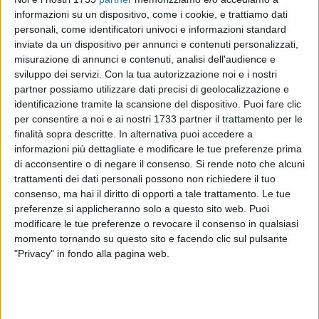
informazioni su un dispositivo, come i cookie, e trattiamo dati
39
personali, come identificatori univoci e informazioni standard
inviate da un dispositivo per annunci e contenuti personalizzati,
misurazione di annunci e contenuti, analisi dell'audience e
sviluppo dei servizi.
Con la tua autorizzazione noi e i nostri
Prestazione autoritaria dell'
Academy Giovinazzo
, che
partner possiamo utilizzare dati precisi di geolocalizzazione e
espugna il campo del Castellana Grotte con
un netto 3-0,
identificazione tramite la scansione del dispositivo. Puoi fare clic
confermandosi squadra in crescita. Il match era valido per
per consentire a noi e ai nostri 1733 partner il trattamento per le
16° turno del girone B di Seconda Categoria pugliese.
finalità sopra descritte. In alternativa puoi accedere a
informazioni più dettagliate e modificare le tue preferenze prima
I ragazzi di mister Valerio non concedono nulla per tutta la
di acconsentire o di negare il consenso.
Si rende noto che alcuni
gara, gestendo il possesso con maturità e aggredendo alto
trattamenti dei dati personali possono non richiedere il tuo
consenso, ma hai il diritto di opporti a tale trattamento. Le tue
in fase di non possesso. Tante le occasioni da rete create,
preferenze si applicheranno solo a questo sito web. Puoi
grazie a un pressing efficace e a trame di gioco fluide che
modificare le tue preferenze o revocare il consenso in qualsiasi
hanno messo costantemente in difficoltà l'avversario.
momento tornando su questo sito e facendo clic sul pulsante
Tre gol che fotografano la superiorità mostrata sul campo,
"Privacy" in fondo alla pagina web.
ma il risultato sarebbe potuto essere anche più largo. Vittoria
meritata, identità chiara e spirito di squadra. L'Academy è
pronta ad affrontare il girone di ritorno con fiducia.