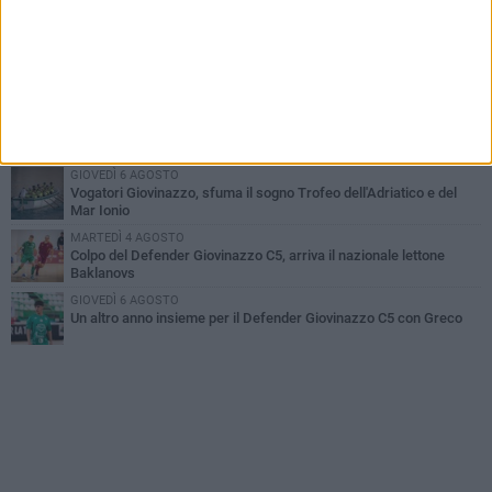
Il Defender Giovinazzo C5 pone sempre fiducia in Marolla
MARTEDÌ 4 AGOSTO
U.S. Giovinazzo Calcio: una giornata per ricordare chi ha fatto la
storia biancoverde
DOMENICA 2 AGOSTO
Trofeo Adriatico e Mar Ionio: Giovinazzo si gioca il titolo in Cala
Porto
GIOVEDÌ 6 AGOSTO
Vogatori Giovinazzo, sfuma il sogno Trofeo dell'Adriatico e del
Mar Ionio
MARTEDÌ 4 AGOSTO
Colpo del Defender Giovinazzo C5, arriva il nazionale lettone
Baklanovs
GIOVEDÌ 6 AGOSTO
Un altro anno insieme per il Defender Giovinazzo C5 con Greco