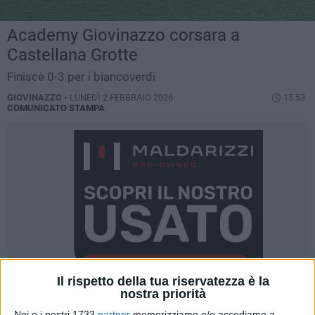
Academy Giovinazzo corsara a
Castellana Grotte
Finisce 0-3 per i biancoverdi
GIOVINAZZO -
LUNEDÌ 2 FEBBRAIO 2026
15.53
COMUNICATO STAMPA
Il rispetto della tua riservatezza è la
nostra priorità
Noi e i nostri 1733
partner
memorizziamo e/o accediamo a