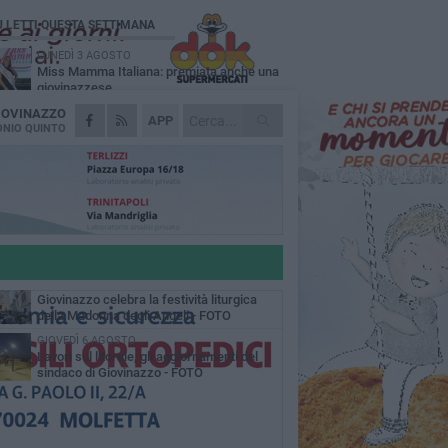
Ù LETTI QUESTA SETTIMANA
LUNEDÌ 3 AGOSTO
Miss Mamma Italiana: premiata anche una
giovinazzese
IOVINAZZO
MARTEDÌ 4 AGOSTO
APP
Liquidi oleosi sul litorale di Giovinazzo,
NIO QUINTO
rimossa macchia di idrocarburi
MERCOLEDÌ 5 AGOSTO
Problemi raccolta plastica in Puglia:
l'assessora Ciliento prova a spegnere le
lemiche
LUNEDÌ 3 AGOSTO
«Giovinazzo, a che punto siamo?»:
PrimaVera Alternativa traccia il bilancio di
nni di Sollecito
MARTEDÌ 4 AGOSTO
Giovinazzo celebra la festività liturgica
della Madonna degli Angeli - FOTO
GIOVEDÌ 6 AGOSTO
Lavori sul litorale, gli aggiornamenti del
sindaco di Giovinazzo - FOTO