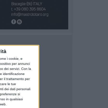
ità
ome i cookie, e
spositivo per annunci
o dei servizi.
Con la
e identificazione
er il trattamento per
icare le tue
ti dei dati personali
 preferenze si
nso in qualsiasi
 web.