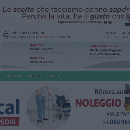
PI
24
°C
CIELO SERENO
NOTIZIE DA
G
31.5°
OGGI MIN
24°
MAX
A
GIOVINAZZO
DIRETTORE
ANTO
po
IREPORT
METEO
VIDEO
4 a