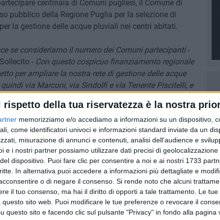
artecipare centinaia di Comuni pugliesi, il Comune di
iso pubblico della Regione Puglia per la selezione di
per la gestione delle acque pluviali nei centri abitati.
isce se consideriamo il numero dei Comuni partecipanti
-
Sollecito -
Con questo cospicuo finanziamento regionale
to per ampliare la nostra rete di gestione delle acque
quindi via Marconi, via Sindolfi e via Tenente Piscitelli, e
drica da utilizzare per l'irrigazione dei parchi e delle aree
l rispetto della tua riservatezza è la nostra prior
artner
memorizziamo e/o accediamo a informazioni su un dispositivo, c
ali, come identificatori univoci e informazioni standard inviate da un di
zzati, misurazione di annunci e contenuti, analisi dell'audience e svilupp
i e i nostri partner possiamo utilizzare dati precisi di geolocalizzazione 
7 AGOSTO 2026
del dispositivo. Puoi fare clic per consentire a noi e ai nostri 1733 partn
ll'agro
Lavori di restauro alla chiesa di
critte. In alternativa puoi accedere a informazioni più dettagliate e modif
 della
Santa Maria di Costantinopoli
acconsentire o di negare il consenso.
Si rende noto che alcuni trattamen
e il tuo consenso, ma hai il diritto di opporti a tale trattamento. Le tue
 questo sito web. Puoi modificare le tue preferenze o revocare il conse
questo sito e facendo clic sul pulsante "Privacy" in fondo alla pagina