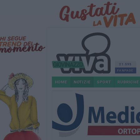
21.595
FANPAGE
HOME
NOTIZIE
SPORT
RUBRICHE