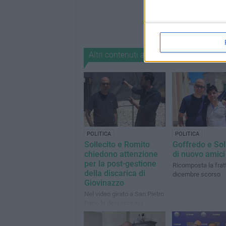
Altri contenuti a tema
POLITICA
POLITICA
Sollecito e Romito
Goffredo e Sol
chiedono attenzione
di nuovo amici
per la post-gestione
Ricomposta la frat
della discarica di
dicembre scorso
Giovinazzo
Nel video girato a San Pietro
Pago la denuncia sui
continui furti sin qui coperti
con fondi comunali. Occorre