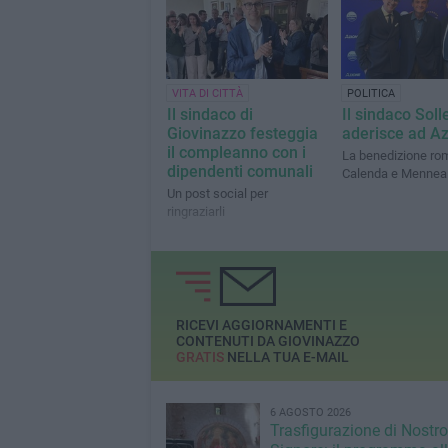
intervento della Regione
Puglia
VITA DI CITTÀ
POLITICA
Il sindaco di
Il sindaco Soll
Giovinazzo festeggia
aderisce ad A
il compleanno con i
La benedizione ro
dipendenti comunali
Calenda e Mennea
Un post social per
ringraziarli
RICEVI AGGIORNAMENTI E
CONTENUTI DA GIOVINAZZO
GRATIS
NELLA TUA E-MAIL
6 AGOSTO 2026
Trasfigurazione di Nostro