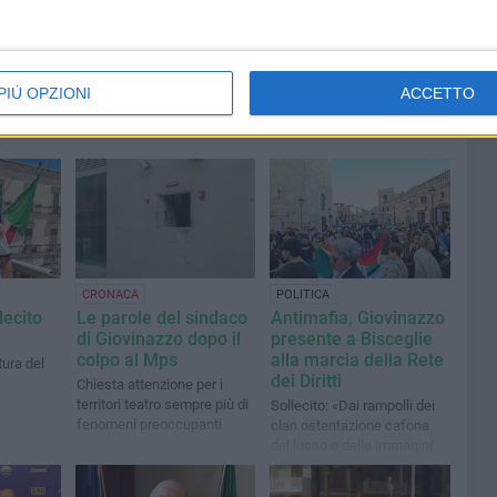
PIÙ OPZIONI
ACCETTO
CRONACA
POLITICA
lecito
Le parole del sindaco
Antimafia, Giovinazzo
di Giovinazzo dopo il
presente a Bisceglie
colpo al Mps
alla marcia della Rete
tura del
dei Diritti
Chiesta attenzione per i
territori teatro sempre più di
Sollecito: «Dai rampolli dei
fenomeni preoccupanti
clan ostentazione cafona
del lusso e delle immagini
del potere tracotante»