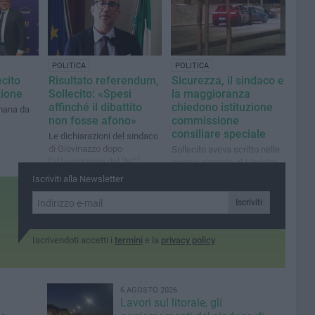
POLITICA
POLITICA
ecito
Risultato referendum,
Sicurezza, il sindaco e
zione
Sollecito: «Spesi
la maggioranza
affinché il dibattito
chiedono istituzione
mana da
non fosse afono»
commissione
consiliare speciale
Le dichiarazioni del sindaco
di Giovinazzo dopo
Sollecito aveva scritto nelle
l'affermazione del "NO"
scorse giornate al Ministro
dell'Interno, Matteo
Iscriviti alla Newsletter
Piantedosi
Iscriviti
Iscrivendoti accetti i
termini
e la
privacy policy
6 AGOSTO 2026
Lavori sul litorale, gli