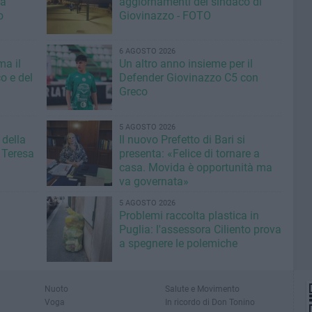
la
aggiornamenti del sindaco di
o
Giovinazzo - FOTO
6 AGOSTO 2026
ma il
Un altro anno insieme per il
o e del
Defender Giovinazzo C5 con
Greco
5 AGOSTO 2026
 della
Il nuovo Prefetto di Bari si
 Teresa
presenta: «Felice di tornare a
casa. Movida è opportunità ma
va governata»
5 AGOSTO 2026
Problemi raccolta plastica in
Puglia: l'assessora Ciliento prova
a spegnere le polemiche
Nuoto
Salute e Movimento
Voga
In ricordo di Don Tonino