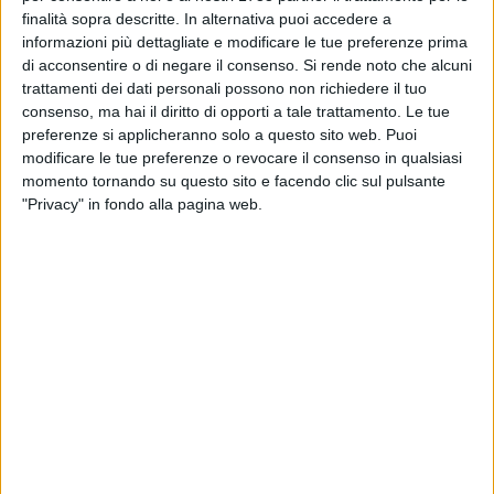
«Dobbiamo vincere, vogliamo i play-off»
finalità sopra descritte. In alternativa puoi accedere a
informazioni più dettagliate e modificare le tue preferenze prima
GIOVINAZZO - 15 MARZO 2026
di acconsentire o di negare il consenso.
Si rende noto che alcuni
La Jovis Natio crolla nella ripresa. Avanti di un
trattamenti dei dati personali possono non richiedere il tuo
gol, perde 5-3
consenso, ma hai il diritto di opporti a tale trattamento. Le tue
preferenze si applicheranno solo a questo sito web. Puoi
modificare le tue preferenze o revocare il consenso in qualsiasi
GIOVINAZZO - 14 MARZO 2026
momento tornando su questo sito e facendo clic sul pulsante
WSE Trophy: ieri la presentazione, oggi le
"Privacy" in fondo alla pagina web.
semifinali
GIOVINAZZO - 13 MARZO 2026
WSE Trophy di hockey, iniziano gli eventi
GIOVINAZZO - 12 MARZO 2026
La Bruno Soccer School "a scuola" da Roma e
Benevento
GIOVINAZZO - 10 MARZO 2026
Final Four di WSE Trophy, le regole d'accesso