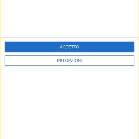
GIOVINAZZO - 28 FEBBRAIO 2026
Di Capua avvisa il Defender Giovinazzo C5:
«Ogni gara una finale»
Precedente
1
...
3
4
5
6
7
...
ACCETTO
Successiva
PIÙ OPZIONI