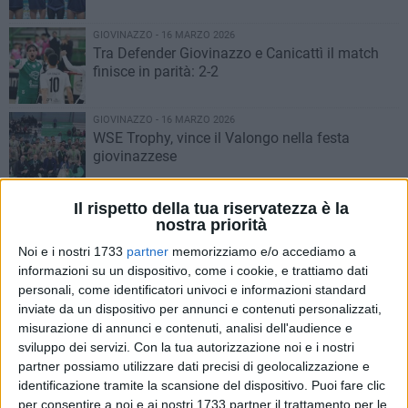
GIOVINAZZO - 16 MARZO 2026
Tra Defender Giovinazzo e Canicattì il match
finisce in parità: 2-2
GIOVINAZZO - 16 MARZO 2026
WSE Trophy, vince il Valongo nella festa
giovinazzese
GIOVINAZZO - 15 MARZO 2026
Il rispetto della tua riservatezza è la
WSE Trophy, il grazie del sindaco all'AFP ed a
nostra priorità
tutti i giovinazzesi
Noi e i nostri 1733
partner
memorizziamo e/o accediamo a
informazioni su un dispositivo, come i cookie, e trattiamo dati
personali, come identificatori univoci e informazioni standard
GIOVINAZZO - 15 MARZO 2026
AFP Giovinazzo, l'Europa resta un sogno
inviate da un dispositivo per annunci e contenuti personalizzati,
misurazione di annunci e contenuti, analisi dell'audience e
sviluppo dei servizi.
Con la tua autorizzazione noi e i nostri
partner possiamo utilizzare dati precisi di geolocalizzazione e
GIOVINAZZO - 15 MARZO 2026
identificazione tramite la scansione del dispositivo. Puoi fare clic
Piscitelli spinge il Defender Giovinazzo:
per consentire a noi e ai nostri 1733 partner il trattamento per le