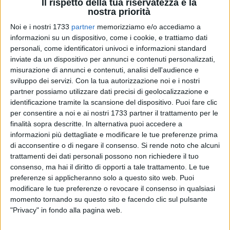
Il rispetto della tua riservatezza è la
nostra priorità
Noi e i nostri 1733
partner
memorizziamo e/o accediamo a
18
A cura di
informazioni su un dispositivo, come i cookie, e trattiamo dati
NICOLA MICCIONE
personali, come identificatori univoci e informazioni standard
inviate da un dispositivo per annunci e contenuti personalizzati,
misurazione di annunci e contenuti, analisi dell'audience e
sviluppo dei servizi.
Con la tua autorizzazione noi e i nostri
Un incendio divampato su un peschereccio, il
"Nuova Maria
partner possiamo utilizzare dati precisi di geolocalizzazione e
Immacolata"
, col soccorso ad un uomo. È lo scenario
identificazione tramite la scansione del dispositivo. Puoi fare clic
simulato in un'attività addestrativa organizzata nel porto di
per consentire a noi e ai nostri 1733 partner il trattamento per le
Giovinazzo con lo scopo di garantire il costante
finalità sopra descritte. In alternativa puoi accedere a
informazioni più dettagliate e modificare le tue preferenze prima
mantenimento in assetto di un ottimale livello di operatività
di acconsentire o di negare il consenso.
Si rende noto che alcuni
in caso di potenziali eventi di emergenza.
trattamenti dei dati personali possono non richiedere il tuo
consenso, ma hai il diritto di opporti a tale trattamento. Le tue
Venerdì mattina, la
Guardia Costiera
ha coordinato le
preferenze si applicheranno solo a questo sito web. Puoi
operazioni di soccorso coinvolgendo le altre forze. I militari
modificare le tue preferenze o revocare il consenso in qualsiasi
dell'
Ufficio Locale Marittimo
, scattato l'allarme, hanno subito
momento tornando su questo sito e facendo clic sul pulsante
messo in atto le misure previste dal piano antincendio:
"Privacy" in fondo alla pagina web.
raggiunta l'unità da diporto che simulava il rogo, attraccata