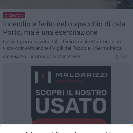
CRONACA
Incendio e ferito nello specchio di cala
Porto, ma è una esercitazione
L'attività, organizzata dall'Ufficio Locale Marittimo, ha
visto coinvolti anche i Vigili del Fuoco e il Sermolfetta
GIOVINAZZO -
DOMENICA 7 DICEMBRE 2025
18.21