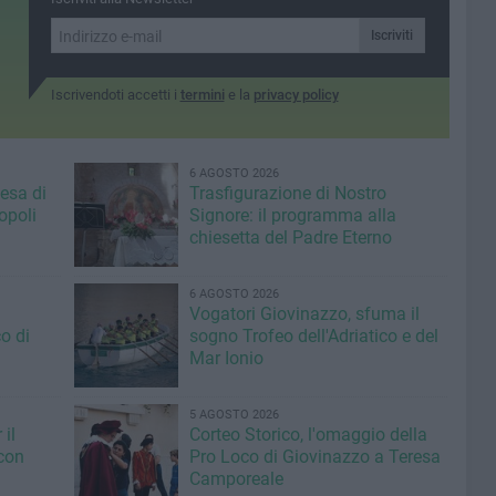
Iscriviti
Iscrivendoti accetti i
termini
e la
privacy policy
6 AGOSTO 2026
iesa di
Trasfigurazione di Nostro
opoli
Signore: il programma alla
chiesetta del Padre Eterno
6 AGOSTO 2026
Vogatori Giovinazzo, sfuma il
o di
sogno Trofeo dell'Adriatico e del
Mar Ionio
5 AGOSTO 2026
il
Corteo Storico, l'omaggio della
con
Pro Loco di Giovinazzo a Teresa
Camporeale