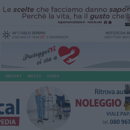
PI
36
°C
CIELO SERENO
NOTIZIE DA
G
32°
OGGI MIN
23°
MAX
A
GIOVINAZZO
DIRETTORE
ANTO
po
IREPORT
METEO
VIDEO
4 a