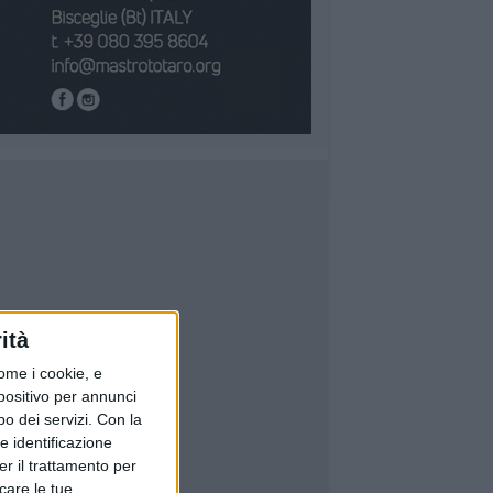
ità
ome i cookie, e
spositivo per annunci
o dei servizi.
Con la
e identificazione
er il trattamento per
icare le tue