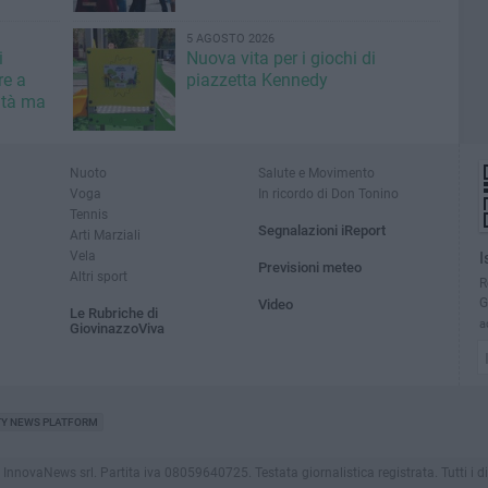
5 AGOSTO 2026
i
Nuova vita per i giochi di
re a
piazzetta Kennedy
ità ma
Nuoto
Salute e Movimento
Voga
In ricordo di Don Tonino
Tennis
Segnalazioni iReport
Arti Marziali
Vela
I
Previsioni meteo
Altri sport
R
G
Video
Le Rubriche di
a
GiovinazzoViva
TY NEWS PLATFORM
novaNews srl. Partita iva 08059640725. Testata giornalistica registrata. Tutti i dirit