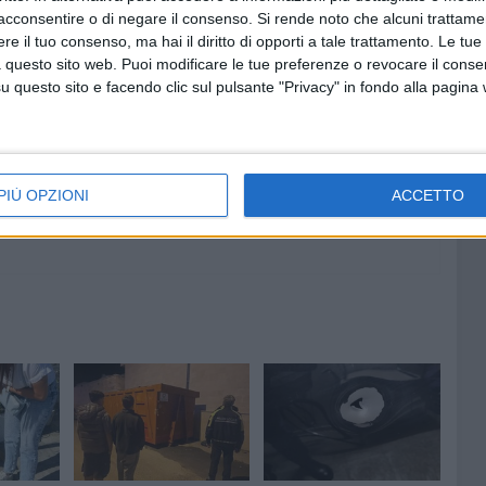
acconsentire o di negare il consenso.
Si rende noto che alcuni trattamen
e il tuo consenso, ma hai il diritto di opporti a tale trattamento. Le tue
 questo sito web. Puoi modificare le tue preferenze o revocare il conse
7 AGOSTO 2026
rto
Grande partecipazione nell'agro
questo sito e facendo clic sul pulsante "Privacy" in fondo alla pagina
di Giovinazzo per la festa della
Trasfigurazione di Nostro
Signore
PIÙ OPZIONI
ACCETTO