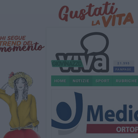
21.595
FANPAGE
HOME
NOTIZIE
SPORT
RUBRICHE