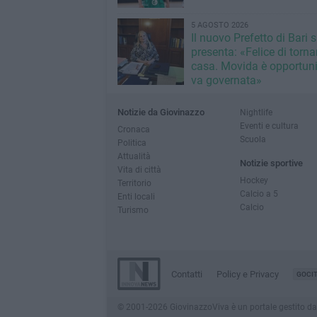
5 AGOSTO 2026
Il nuovo Prefetto di Bari s
presenta: «Felice di torna
casa. Movida è opportun
va governata»
Notizie da Giovinazzo
Nightlife
Eventi e cultura
Cronaca
Scuola
Politica
Attualità
Notizie sportive
Vita di città
Hockey
Territorio
Calcio a 5
Enti locali
Calcio
Turismo
Contatti
Policy e Privacy
GOCI
© 2001-2026 GiovinazzoViva è un portale gestito da In