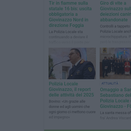
Tir in fiamme sulla
Giro di vite a
statale 16 bis: uscita
Giovinazzo sul
obbligatoria a
deiezioni cani
Giovinazzo Nord in
abbandonate
direzione Foggia
Controlli a tappeto 
Polizia Locale anc
La Polizia Locale sta
microchippatura. 
continuando a deviare il
però le trasgressio
traffico verso il ponte per
riscontrate
Terlizzi
Polizia Locale
ATTUALITÀ
Giovinazzo, il report
Omaggio a Sa
delle attività del 2025
Sebastiano del
Polizia Locale 
Bovino: «Un grazie alle
Giovinazzo - 
donne ed agli uomini che
ogni giorno ci mettono cuore
La santa messa off
ed impegno»
fra' Andrea Viscard