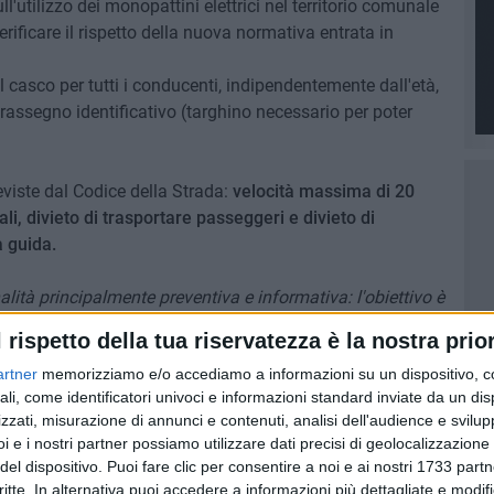
ll'utilizzo dei monopattini elettrici nel territorio comunale
verificare il rispetto della nuova normativa entrata in
el casco per tutti i conducenti, indipendentemente dall'età,
assegno identificativo (targhino necessario per poter
reviste dal Codice della Strada:
velocità massima di 20
li, divieto di trasportare passeggeri e divieto di
a guida.
nalità principalmente preventiva e informativa: l'obiettivo è
i della strada, dai conducenti dei monopattini ai pedoni,
l rispetto della tua riservatezza è la nostra prior
re alla Polizia Locale,
Alberto Rucci
-
Inoltre, ricorda a chi
artner
memorizziamo e/o accediamo a informazioni su un dispositivo, c
prossimo 16 luglio entrerà in vigore un ulteriore
ali, come identificatori univoci e informazioni standard inviate da un di
dovranno essere coperti da una polizza di responsabilità
zzati, misurazione di annunci e contenuti, analisi dell'audience e svilupp
 prossime settimane l'Amministrazione comunale e la Polizia
i e i nostri partner possiamo utilizzare dati precisi di geolocalizzazione 
ontrollo e di sensibilizzazione».
del dispositivo. Puoi fare clic per consentire a noi e ai nostri 1733 partn
critte. In alternativa puoi accedere a informazioni più dettagliate e modif