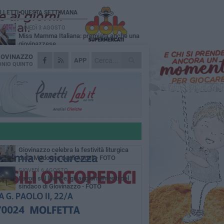
Ù LETTI QUESTA SETTIMANA
LUNEDÌ 3 AGOSTO
Miss Mamma Italiana: premiata anche una
giovinazzese
IOVINAZZO
MARTEDÌ 4 AGOSTO
APP
Liquidi oleosi sul litorale di Giovinazzo,
NIO QUINTO
rimossa macchia di idrocarburi
MERCOLEDÌ 5 AGOSTO
Problemi raccolta plastica in Puglia:
l'assessora Ciliento prova a spegnere le
lemiche
LUNEDÌ 3 AGOSTO
«Giovinazzo, a che punto siamo?»:
PrimaVera Alternativa traccia il bilancio di
nni di Sollecito
MARTEDÌ 4 AGOSTO
Giovinazzo celebra la festività liturgica
della Madonna degli Angeli - FOTO
GIOVEDÌ 6 AGOSTO
Lavori sul litorale, gli aggiornamenti del
sindaco di Giovinazzo - FOTO