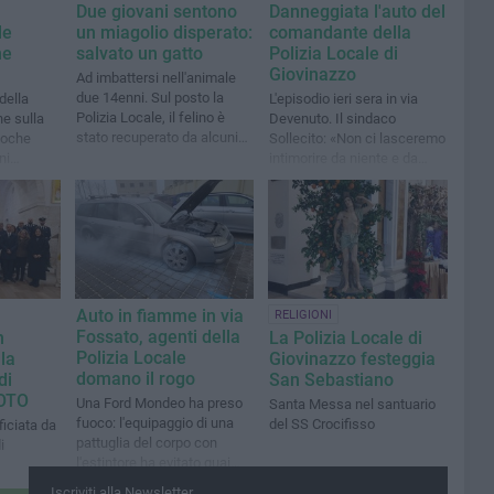
Due giovani sentono
Danneggiata l'auto del
le
un miagolio disperato:
comandante della
ne
salvato un gatto
Polizia Locale di
Giovinazzo
Ad imbattersi nell'animale
due 14enni. Sul posto la
della
L'episodio ieri sera in via
Polizia Locale, il felino è
he sulla
Devenuto. Il sindaco
stato recuperato da alcuni
Poche
Sollecito: «Non ci lasceremo
volontari
ni
intimorire da niente e da
nessuno»
Auto in fiamme in via
RELIGIONI
Fossato, agenti della
n
La Polizia Locale di
Polizia Locale
la
Giovinazzo festeggia
domano il rogo
di
San Sebastiano
FOTO
Una Ford Mondeo ha preso
Santa Messa nel santuario
fuoco: l'equipaggio di una
del SS Crocifisso
iciata da
pattuglia del corpo con
i
l'estintore ha evitato guai
peggiori
Iscriviti alla Newsletter