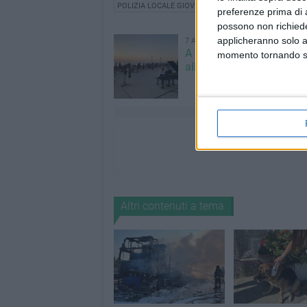
POLIZIA LOCALE GIOVINAZZO
preferenze prima di 
possono non richieder
applicheranno solo a
7 AGOSTO 2026
A Giovinazzo c'è il Conce
momento tornando su 
all'Alba
Altri contenuti a tema