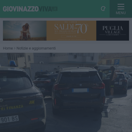
MENU
Home
Notizie e aggiornamenti