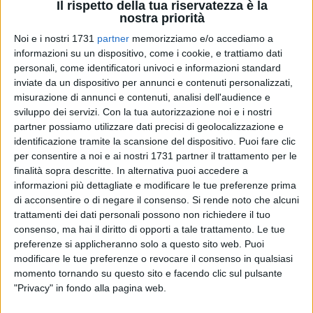
Il rispetto della tua riservatezza è la
nostra priorità
Noi e i nostri 1731
partner
memorizziamo e/o accediamo a
informazioni su un dispositivo, come i cookie, e trattiamo dati
A cura di
personali, come identificatori univoci e informazioni standard
NICOLA MICCIONE
inviate da un dispositivo per annunci e contenuti personalizzati,
misurazione di annunci e contenuti, analisi dell'audience e
sviluppo dei servizi.
Con la tua autorizzazione noi e i nostri
partner possiamo utilizzare dati precisi di geolocalizzazione e
Un inseguimento da Bari a Giovinazzo, quando quell'uomo,
identificazione tramite la scansione del dispositivo. Puoi fare clic
alla guida di un suv, è andato a sbattere contro un'altra auto,
per consentire a noi e ai nostri 1731 partner il trattamento per le
prima di provare a svignarsela a piedi. In un attimo, però, gli
finalità sopra descritte. In alternativa puoi accedere a
uomini della
Guardia di Finanza
lo hanno arrestato,
informazioni più dettagliate e modificare le tue preferenze prima
scoprendo che si trattava di
di acconsentire o di negare il consenso.
Kevin Ciocca
Si rende noto che alcuni
, 21enne di Bari
trattamenti dei dati personali possono non richiedere il tuo
ritenuto vicino al
clan Capriati
.
consenso, ma hai il diritto di opporti a tale trattamento. Le tue
preferenze si applicheranno solo a questo sito web. Puoi
Il suo nome, infatti, è comparso subito dagli archivi degli
modificare le tue preferenze o revocare il consenso in qualsiasi
investigatori: l'uomo è stato gambizzato il 19 aprile scorso a
momento tornando su questo sito e facendo clic sul pulsante
Bari vecchia (colpito da un colpo di pistola alla gamba
"Privacy" in fondo alla pagina web.
sinistra), mentre si trovava in vico Ospedale Civile. L'episodio