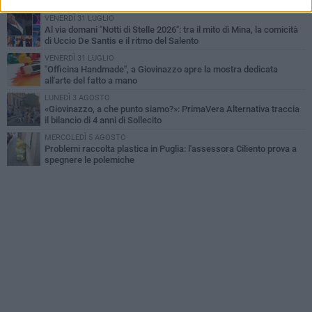
idrocarburi
VENERDÌ 31 LUGLIO
Al via domani "Notti di Stelle 2026": tra il mito di Mina, la comicità
di Uccio De Santis e il ritmo del Salento
VENERDÌ 31 LUGLIO
"Officina Handmade", a Giovinazzo apre la mostra dedicata
all'arte del fatto a mano
LUNEDÌ 3 AGOSTO
«Giovinazzo, a che punto siamo?»: PrimaVera Alternativa traccia
il bilancio di 4 anni di Sollecito
MERCOLEDÌ 5 AGOSTO
Problemi raccolta plastica in Puglia: l'assessora Ciliento prova a
spegnere le polemiche