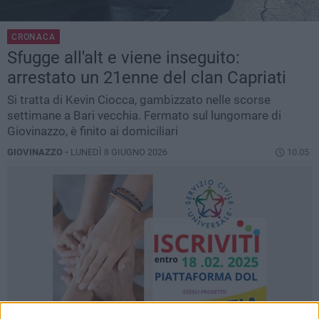
CRONACA
Sfugge all'alt e viene inseguito:
arrestato un 21enne del clan Capriati
Si tratta di Kevin Ciocca, gambizzato nelle scorse
settimane a Bari vecchia. Fermato sul lungomare di
Giovinazzo, è finito ai domiciliari
GIOVINAZZO -
LUNEDÌ 8 GIUGNO 2026
10.05