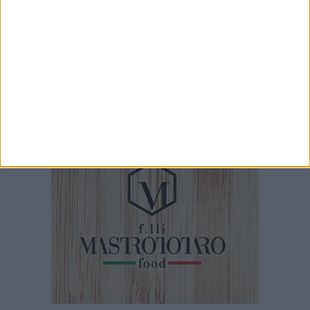
6 AGOSTO 2026
Un altro anno insieme per il Defender
Giovinazzo C5 con Greco
5 AGOSTO 2026
Corteo Storico, l'omaggio della Pro Loco di
Giovinazzo a Teresa Camporeale