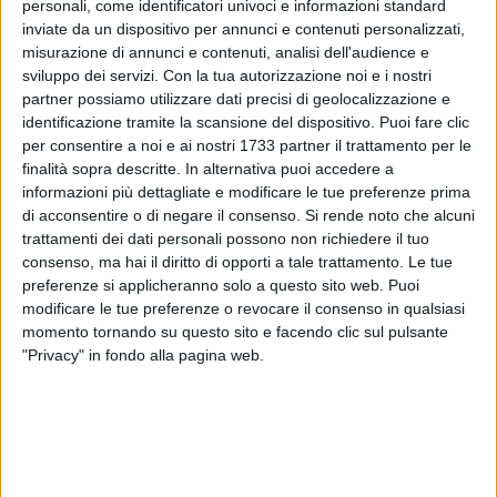
personali, come identificatori univoci e informazioni standard
possibile sorpresa.
inviate da un dispositivo per annunci e contenuti personalizzati,
misurazione di annunci e contenuti, analisi dell'audience e
sviluppo dei servizi.
Con la tua autorizzazione noi e i nostri
partner possiamo utilizzare dati precisi di geolocalizzazione e
I PRONOSTICI
identificazione tramite la scansione del dispositivo. Puoi fare clic
Adriano Antonucci (BarlettaViva)
: «Credo che la vincitrice,
per consentire a noi e ai nostri 1733 partner il trattamento per le
se guardo ai valori della rosa ed alla tecnica, possa essere la
finalità sopra descritte. In alternativa puoi accedere a
Spagna. Quanto ad una possibile outsider, giocando nel
informazioni più dettagliate e modificare le tue preferenze prima
continente americano, penso che l'undici di partenza della
di acconsentire o di negare il consenso.
Si rende noto che alcuni
trattamenti dei dati personali possono non richiedere il tuo
Colombia collochi quella nazionale tra le formazioni che
consenso, ma hai il diritto di opporti a tale trattamento. Le tue
possano far bene».
preferenze si applicheranno solo a questo sito web. Puoi
modificare le tue preferenze o revocare il consenso in qualsiasi
Cosimo Campanella (BarlettaViva)
: «Per me i Mondiali li
momento tornando su questo sito e facendo clic sul pulsante
vince il Brasile. Le motivazioni sono due: una buona rosa,
"Privacy" in fondo alla pagina web.
equilibrata molto più che in altre edizioni, e per via della
guida tecnica. Carlo Ancelotti ritengo sia una garanzia.
Superata la fase a gironi, per loro potrebbe essere un
crescendo. Mancano il successo dal 2002 e credo possa
essere la volta buona. Bene dietro, discreto centrocampo,