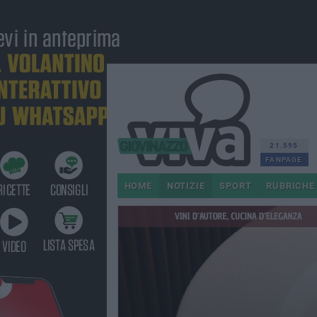
21.595
FANPAGE
HOME
NOTIZIE
SPORT
RUBRICHE