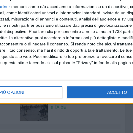
sa di posizione di
Sergio Salerno,
fondatore del progetto
artner
memorizziamo e/o accediamo a informazioni su un dispositivo, c
 Pasticcerie Storiche, che ha espresso pieno sostegno al
ali, come identificatori univoci e informazioni standard inviate da un di
ato di innovazione applicata alla tradizione e precisando
zzati, misurazione di annunci e contenuti, analisi dell'audience e svilupp
dolce, non di una sua trasformazione.
i e i nostri partner possiamo utilizzare dati precisi di geolocalizzazione 
del dispositivo. Puoi fare clic per consentire a noi e ai nostri 1733 partn
critte. In alternativa puoi accedere a informazioni più dettagliate e modif
ci familiari profonde. Il nonno Nicola, cuoco per le truppe
acconsentire o di negare il consenso.
Si rende noto che alcuni trattamen
 del dopoguerra a Giovinazzo, al momento della loro
e il tuo consenso, ma hai il diritto di opporti a tale trattamento. Le tue
allica smaltata di un camion militare e la riconvertì nella
 questo sito web. Puoi modificare le tue preferenze o revocare il conse
llo zucchero fondente. Un dettaglio che il pasticcere
questo sito e facendo clic sul pulsante "Privacy" in fondo alla pagina
 lega indissolubilmente a questo dolce.
PIÙ OPZIONI
ACCETTO
7 AGOSTO 2026
00 anni
A Giovinazzo c'è il Concerto
all'Alba