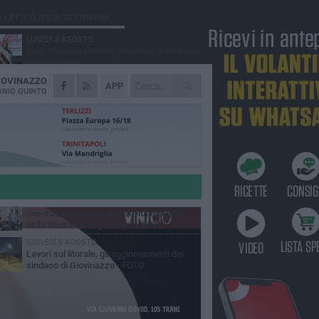
Ù LETTI QUESTA SETTIMANA
LUNEDÌ 3 AGOSTO
Miss Mamma Italiana: premiata anche una
giovinazzese
IOVINAZZO
MARTEDÌ 4 AGOSTO
APP
Liquidi oleosi sul litorale di Giovinazzo,
NIO QUINTO
rimossa macchia di idrocarburi
MERCOLEDÌ 5 AGOSTO
Problemi raccolta plastica in Puglia:
l'assessora Ciliento prova a spegnere le
lemiche
LUNEDÌ 3 AGOSTO
«Giovinazzo, a che punto siamo?»:
PrimaVera Alternativa traccia il bilancio di
nni di Sollecito
MARTEDÌ 4 AGOSTO
Giovinazzo celebra la festività liturgica
della Madonna degli Angeli - FOTO
GIOVEDÌ 6 AGOSTO
Lavori sul litorale, gli aggiornamenti del
sindaco di Giovinazzo - FOTO