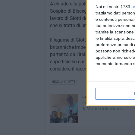
A chiudere la polemica è arrivata la pre
Noi e i nostri 1733
p
Sospiro di Bisceglie e dell'Associazione
trattiamo dati person
lavoro di Giotti definendolo un concentr
e contenuti personali
che si tratta di una valorizzazione del 
tua autorizzazione no
tramite la scansione 
le finalità sopra des
Il legame di Giotti con il sospiro ha radi
preferenze prima di 
britanniche impegnate nello sminamento
possono non richieder
partenza dall'Italia recuperò la grata met
applicheranno solo a
superficie su cui far scolare i sospiri da
momento tornando su 
considera il racconto di famiglia che lo
NICOLA GIOTTI
7 AGOSTO 2026
Giovinazzo festeggia i 1
di Maria Colamaria