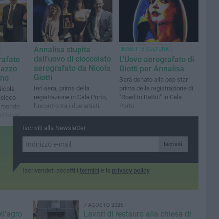
Annalisa stupita
EVENTI E CULTURA
dall'uovo di cioccolato
rafate
L'Uovo aerografato di
aerografato da Nicola
nazzo
Giotti per Annalisa
Giotti
ano
Sarà donato alla pop star
Ieri sera, prima della
prima della registrazione di
Nicola
registrazione in Cala Porto,
"Road to Battiti" in Cala
icicco
l'incontro tra i due artisti
Porto
l mondo
ditoriale
Iscriviti alla Newsletter
Iscriviti
Iscrivendoti accetti i
termini
e la
privacy policy
7 AGOSTO 2026
ll'agro
Lavori di restauro alla chiesa di