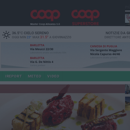
PI
36.5
°C
CIELO SERENO
NOTIZIE DA
G
31.5°
OGGI MIN
23°
MAX
A
GIOVINAZZO
DIRETTORE
ANTO
po
IREPORT
METEO
VIDEO
4 a