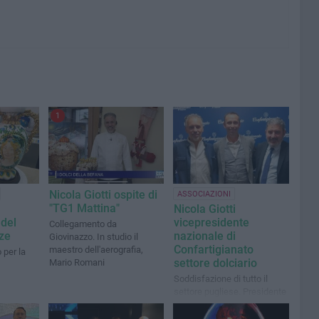
1
Nicola Giotti ospite di
ASSOCIAZIONI
"TG1 Mattina"
Nicola Giotti
del
vicepresidente
Collegamento da
nze
nazionale di
Giovinazzo. In studio il
Confartigianato
maestro dell'aerografia,
 per la
settore dolciario
Mario Romani
Soddisfazione di tutto il
settore pugliese. Presidente
sarà il veneto Cristiano Luigi
Gaggion