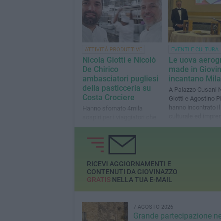
ATTIVITÀ PRODUTTIVE
EVENTI E CULTURA
Nicola Giotti e Nicolò
Le uova aerog
De Chirico
made in Giovi
ambasciatori pugliesi
incantano Mil
della pasticceria su
A Palazzo Cusani 
Costa Crociere
Giotti e Agostino P
hanno incontrato i
Hanno sfornato 4mila
culturale ed impren
sospiri per i viaggiatori che
lombardo
hanno gradito molto
RICEVI AGGIORNAMENTI E
CONTENUTI DA GIOVINAZZO
GRATIS
NELLA TUA E-MAIL
7 AGOSTO 2026
Grande partecipazione ne