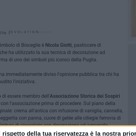
d by
simbolo di Bisceglie è
Nicola Giotti,
pasticcere di
, che ha utilizzato la sua tecnica di decorazione ad
rma di uno dei simboli più iconici della Puglia.
 ha immediatamente diviso l'opinione pubblica tra chi ha
dito l'iniziativa.
do di essere membro dell'
Associazione Storica dei Sospiri
a con l'associazione prima di procedere. Sul piano della
iginale: crema all'antica con infusione di vaniglia, cannella,
eggerita con panna, cuore di gelée alle ciliegie ferrovia di
finitura di cioccolato con decorazione ad aerografo.
l rispetto della tua riservatezza è la nostra prior