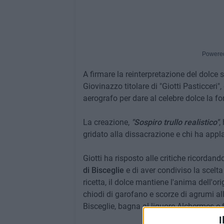
Powere
A firmare la reinterpretazione del dolce 
Giovinazzo titolare di "Giotti Pasticceri"
aerografo per dare al celebre dolce la fo
La creazione,
"Sospiro trullo realistico"
,
gridato alla dissacrazione e chi ha applau
Giotti ha risposto alle critiche ricordan
di Bisceglie
e di aver condiviso la scelt
ricetta, il dolce mantiene l'anima dell'or
chiodi di garofano e scorze di agrumi all
Bisceglie, bagna al liquore Alchermes e 
I