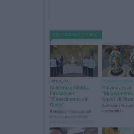
Altri contenuti a tema
ATTUALITÀ
EVENTI E CULTURA
Sollecito e Giotti a
Giovinazzo al
Firenze per
"Rinascimento 
"Rinascimento del
Gusto" di Fire
Gusto"
Sollecito: «Orgoglio
nostra città»
Il sindaco: «Toccata con
mano stima per Nicola.
Ritorno d'immagine per la
nostra città»