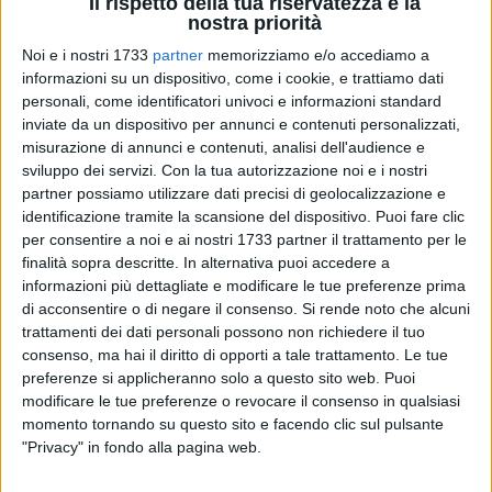
Il rispetto della tua riservatezza è la
nostra priorità
Noi e i nostri 1733
partner
memorizziamo e/o accediamo a
informazioni su un dispositivo, come i cookie, e trattiamo dati
A cura di
personali, come identificatori univoci e informazioni standard
GABRIELLA SERRONE
inviate da un dispositivo per annunci e contenuti personalizzati,
misurazione di annunci e contenuti, analisi dell'audience e
sviluppo dei servizi.
Con la tua autorizzazione noi e i nostri
partner possiamo utilizzare dati precisi di geolocalizzazione e
Torna la musica sinfonica nel Rione Immacolata e questa
identificazione tramite la scansione del dispositivo. Puoi fare clic
volta con un'altra orchestra che da anni è sinonimo di
per consentire a noi e ai nostri 1733 partner il trattamento per le
garanzia per gli estimatori di questo genere musicale e non
finalità sopra descritte. In alternativa puoi accedere a
solo. Nella cornice offerta dalla Chiesa dell'Immacolata, si
informazioni più dettagliate e modificare le tue preferenze prima
esibirà stasera, alle ore 20.00, l'Orchestra Sinfonica della
di acconsentire o di negare il consenso.
Si rende noto che alcuni
trattamenti dei dati personali possono non richiedere il tuo
Città Metropolitana di Bari, in un concerto ad ingresso libero.
consenso, ma hai il diritto di opporti a tale trattamento. Le tue
preferenze si applicheranno solo a questo sito web. Puoi
Diretti dal Maestro Domenico Longo, i musicisti del gruppo
modificare le tue preferenze o revocare il consenso in qualsiasi
sinfonico provinciale offriranno un tributo al compositore
momento tornando su questo sito e facendo clic sul pulsante
romantico russo Pyotr Ilyich Tchaikovsky. L'Orchestra
"Privacy" in fondo alla pagina web.
eseguirà l'ouverture fantastica "Romeo e Giulietta" e la suite