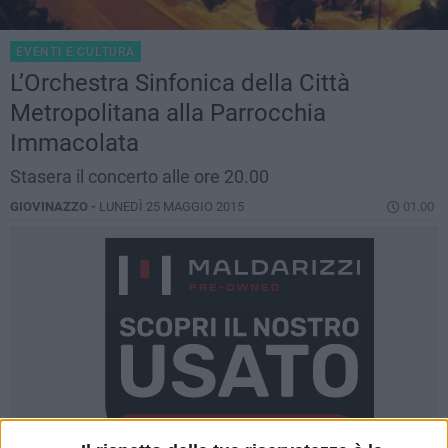
EVENTI E CULTURA
L’Orchestra Sinfonica della Città
Metropolitana alla Parrocchia
Immacolata
Stasera il concerto alle ore 20.00
GIOVINAZZO -
LUNEDÌ 25 MAGGIO 2015
01.00