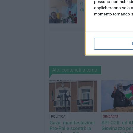
possono non richieder
Giovinazzo festeggia i 1
applicheranno solo a
di Maria Colamaria
momento tornando su 
Altri contenuti a tema
POLITICA
SINDACATI
Gaza, manifestazioni
SPI-CGIL ed A
Pro-Pal e scontri: la
Giovinazzo per