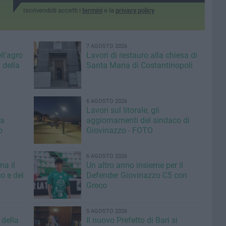
Iscrivendoti accetti i
termini
e la
privacy policy
7 AGOSTO 2026
ll'agro
Lavori di restauro alla chiesa di
 della
Santa Maria di Costantinopoli
6 AGOSTO 2026
Lavori sul litorale, gli
la
aggiornamenti del sindaco di
o
Giovinazzo - FOTO
6 AGOSTO 2026
ma il
Un altro anno insieme per il
o e del
Defender Giovinazzo C5 con
Greco
5 AGOSTO 2026
 della
Il nuovo Prefetto di Bari si