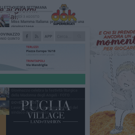
Ù LETTI QUESTA SETTIMANA
LUNEDÌ 3 AGOSTO
Miss Mamma Italiana: premiata anche una
giovinazzese
IOVINAZZO
MARTEDÌ 4 AGOSTO
APP
Liquidi oleosi sul litorale di Giovinazzo,
NIO QUINTO
rimossa macchia di idrocarburi
MERCOLEDÌ 5 AGOSTO
Problemi raccolta plastica in Puglia:
l'assessora Ciliento prova a spegnere le
lemiche
LUNEDÌ 3 AGOSTO
«Giovinazzo, a che punto siamo?»:
PrimaVera Alternativa traccia il bilancio di
nni di Sollecito
MARTEDÌ 4 AGOSTO
Giovinazzo celebra la festività liturgica
della Madonna degli Angeli - FOTO
GIOVEDÌ 6 AGOSTO
Lavori sul litorale, gli aggiornamenti del
sindaco di Giovinazzo - FOTO