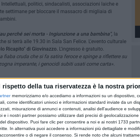
Intellettuali, politici, sindacalisti, associazioni laiche e
te settimane per bloccare il massacro di migliaia di
bambini.
u perché sei morta - Ingiunzione a una bambina",
la
he si terrà alle 19.30 in Sala San Felice. L'evento culturale
o Ricapito" di Giovinazzo.
L'ingresso è gratuito.
 fiaba cruda che si fa satira feroce e spinge a riflettere su
nzogna imperante, i genocidi subiti usati come carta».
l rispetto della tua riservatezza è la nostra prior
e regista attivo dagli anni '90, coniuga da sempre
strada. A partire dal 2000 inventa il Teatro Stabile di Strada
artner
memorizziamo e/o accediamo a informazioni su un dispositivo, c
i tenta di contaminare il sistema teatrale - e fonda la
ali, come identificatori univoci e informazioni standard inviate da un di
ata Lo stagno di Goethe.
zzati, misurazione di annunci e contenuti, analisi dell'audience e svilupp
i e i nostri partner possiamo utilizzare dati precisi di geolocalizzazione 
del dispositivo. Puoi fare clic per consentire a noi e ai nostri 1733 partn
critte. In alternativa puoi accedere a informazioni più dettagliate e modif
acconsentire o di negare il consenso.
Si rende noto che alcuni trattamen
7 AGOSTO 2026