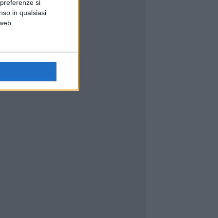
 preferenze si
nso in qualsiasi
 web.