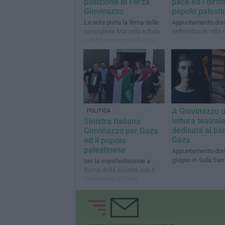
posizione di Forza
pace ed i diritt
Giovinazzo
popolo palesti
La nota porta la firma delle
Appuntamento dom
consigliere Marzella e Sala
settembre in Villa
e del coordinatore Depalo
A Giovinazzo 
POLITICA
lettura teatral
Sinistra Italiana
dedicata ai ba
Giovinazzo per Gaza
Gaza
ed il popolo
palestinese
Appuntamento dom
giugno in Sala San
Ieri la manifestazione a
Roma della sinistra con il
Movimento 5 Stelle