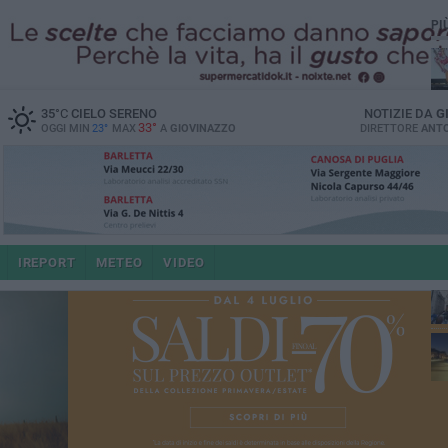
PI
35
°C
CIELO SERENO
NOTIZIE DA
G
33°
OGGI MIN
23°
MAX
A
GIOVINAZZO
DIRETTORE
ANTO
po
IREPORT
METEO
VIDEO
4 a