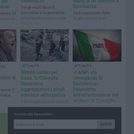
Giovinazzo
ospiti di un dibattito a
i del
Giovinazzo
nese
Tra gli ospiti docenti
universitari e la giornalista
Sarà organizzato dalla
enica 14
ed europarlamentare Lucia
locale sezione ANPI
 Comunale
Annunziata
una
ATTUALITÀ
ATTUALITÀ
e
50mila sudari per
«L'ANPI sta
mbini di
Gaza: la Consulta
rinnegando la
Diocesana
Resistenza».
Aggregazioni Laicali
Polemiche
enica 1°
aderisce all'iniziativa
sull'affermazione del
 Felice
sindaco in Consiglio
Il 24 maggio lenzuoli bianchi
comunale
dai balconi
La nota della locale sezione
Iscriviti alla Newsletter
è una lettera aperta al primo
cittadino
Iscriviti