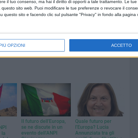
e il tuo consenso, ma hai il diritto di opporti a tale trattamento. Le tue
00 anni
A Giovinazzo c'è il Concerto
 questo sito web. Puoi modificare le tue preferenze o revocare il conse
all'Alba
questo sito e facendo clic sul pulsante "Privacy" in fondo alla pagina
PIÙ OPZIONI
ACCETTO
Il futuro dell'Europa,
Quale futuro per
se ne discute in un
l'Europa? Lucia
NPI
evento dell'ANPI
Annunziata tra gli
 la