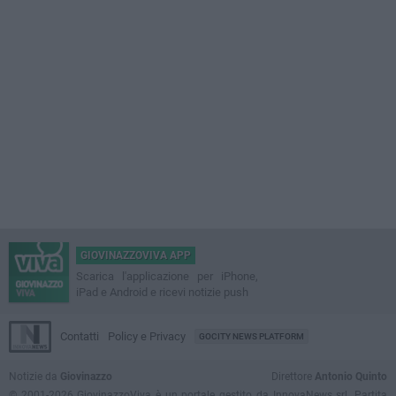
GIOVINAZZOVIVA APP
Scarica l'applicazione per iPhone,
iPad e Android e ricevi notizie push
Contatti
Policy e Privacy
GOCITY NEWS PLATFORM
Notizie da
Giovinazzo
Direttore
Antonio Quinto
© 2001-2026 GiovinazzoViva è un portale gestito da InnovaNews srl. Partita