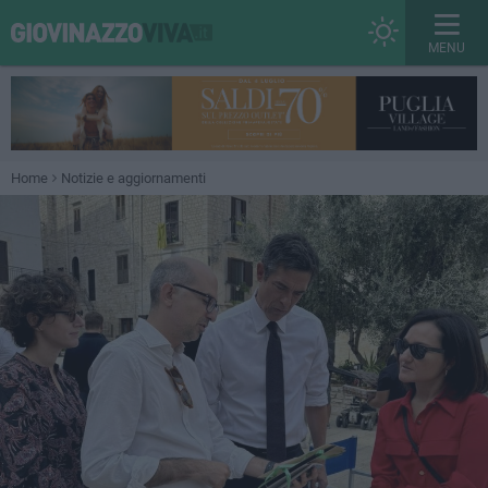
MENU
Home
Notizie e aggiornamenti