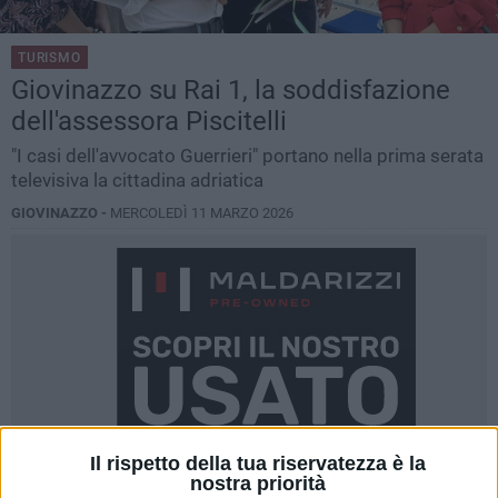
TURISMO
Giovinazzo su Rai 1, la soddisfazione
dell'assessora Piscitelli
"I casi dell'avvocato Guerrieri" portano nella prima serata
televisiva la cittadina adriatica
GIOVINAZZO -
MERCOLEDÌ 11 MARZO 2026
Il rispetto della tua riservatezza è la
nostra priorità