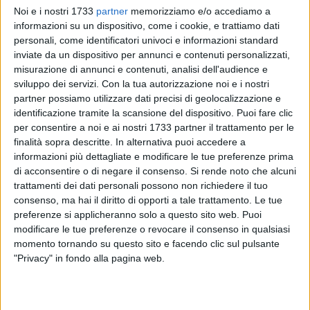
Noi e i nostri 1733
partner
memorizziamo e/o accediamo a
informazioni su un dispositivo, come i cookie, e trattiamo dati
personali, come identificatori univoci e informazioni standard
A cura di
inviate da un dispositivo per annunci e contenuti personalizzati,
GIANLUCA BATTISTA
misurazione di annunci e contenuti, analisi dell'audience e
sviluppo dei servizi.
Con la tua autorizzazione noi e i nostri
partner possiamo utilizzare dati precisi di geolocalizzazione e
identificazione tramite la scansione del dispositivo. Puoi fare clic
In queste ore sono stati tanti i turisti che hanno soggiornato
per consentire a noi e ai nostri 1733 partner il trattamento per le
a Giovinazzo ad averci scritto entusiasti per averla rivista in
finalità sopra descritte. In alternativa puoi accedere a
televisione nella serie
"I casi dell'avvocato Guerrieri"
, il cui
informazioni più dettagliate e modificare le tue preferenze prima
protagonista è Alessandro Gassman. La fiction diretta da
di acconsentire o di negare il consenso.
Si rende noto che alcuni
Gianluca Tavarelli e prodotta dalla Combo International e
trattamenti dei dati personali possono non richiedere il tuo
dalla Bartleby Film, è stata vista lunedì 9 marzo da ben
consenso, ma hai il diritto di opporti a tale trattamento. Le tue
preferenze si applicheranno solo a questo sito web. Puoi
3.878.000 spettatori, pari al 22.7% di share, vincendo di fatto
modificare le tue preferenze o revocare il consenso in qualsiasi
il confronto con le reti Mediaset, con La 7 e con Sky.
momento tornando su questo sito e facendo clic sul pulsante
"Privacy" in fondo alla pagina web.
Una vetrina niente male per Giovinazzo, che aveva ospitato
le riprese alla fine del settembre 2024:
«Siamo divenuti una
cittadina molto amata da tutti coloro i quali la visitano
- ha