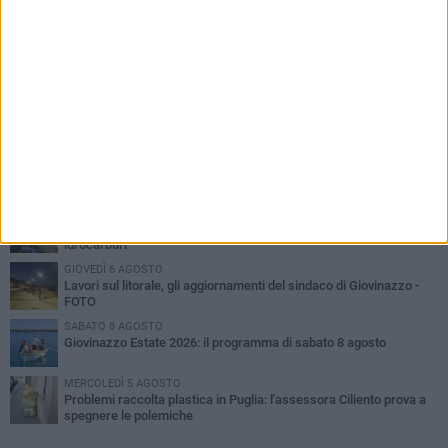
PIÙ LETTI QUESTA SETTIMANA
LUNEDÌ 3 AGOSTO
Miss Mamma Italiana: premiata anche una giovinazzese
VENERDÌ 7 AGOSTO
A Giovinazzo c'è il Concerto all'Alba
MARTEDÌ 4 AGOSTO
Liquidi oleosi sul litorale di Giovinazzo, rimossa macchia di
idrocarburi
GIOVEDÌ 6 AGOSTO
Lavori sul litorale, gli aggiornamenti del sindaco di Giovinazzo -
FOTO
SABATO 8 AGOSTO
Giovinazzo Estate 2026: il programma di sabato 8 agosto
MERCOLEDÌ 5 AGOSTO
Problemi raccolta plastica in Puglia: l'assessora Ciliento prova a
spegnere le polemiche