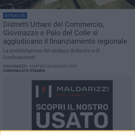
ATTUALITÀ
Distretti Urbani del Commercio,
Giovinazzo e Palo del Colle si
aggiudicano il finanziamento regionale
La soddisfazione del sindaco Sollecito e di
Confesercenti
GIOVINAZZO -
MARTEDÌ 20 MAGGIO 2025
COMUNICATO STAMPA