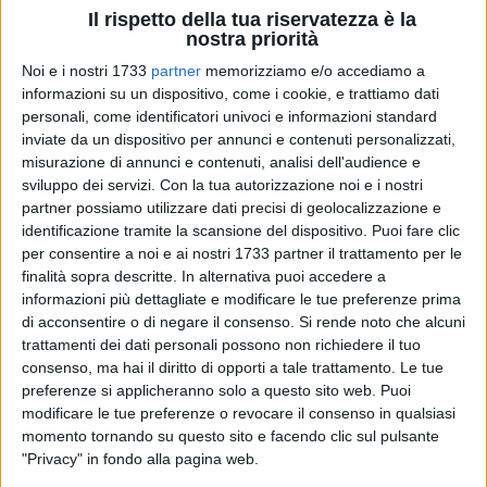
Il rispetto della tua riservatezza è la
nostra priorità
Noi e i nostri 1733
partner
memorizziamo e/o accediamo a
informazioni su un dispositivo, come i cookie, e trattiamo dati
personali, come identificatori univoci e informazioni standard
5
inviate da un dispositivo per annunci e contenuti personalizzati,
misurazione di annunci e contenuti, analisi dell'audience e
sviluppo dei servizi.
Con la tua autorizzazione noi e i nostri
La domanda per accedere al IV bando per i DUC, i
Distretti
partner possiamo utilizzare dati precisi di geolocalizzazione e
Urbani del Commercio,
era stata inoltrata nel mese di marzo
identificazione tramite la scansione del dispositivo. Puoi fare clic
per consentire a noi e ai nostri 1733 partner il trattamento per le
scorso, oggi è arrivata la comunicazione ufficiale. Il Comune
finalità sopra descritte. In alternativa puoi accedere a
di Giovinazzo, capofila con quello di Palo del Colle
informazioni più dettagliate e modificare le tue preferenze prima
dell'accordo di partenariato sottoscritto dai rispettivi sindaci,
di acconsentire o di negare il consenso.
Si rende noto che alcuni
Michele Sollecito e Tommaso Amendolara, ha ottenuto dalla
trattamenti dei dati personali possono non richiedere il tuo
Regione Puglia il finanziamento complessivo di
52.500 euro
consenso, ma hai il diritto di opporti a tale trattamento. Le tue
al quale vanno aggiunti i 22.500 euro stanziati dai due
preferenze si applicheranno solo a questo sito web. Puoi
Comuni per un totale di, quindi, di 75.000 euro.
modificare le tue preferenze o revocare il consenso in qualsiasi
momento tornando su questo sito e facendo clic sul pulsante
"Privacy" in fondo alla pagina web.
Il partenariato tra i due Comuni, sostenuto dalle due