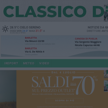
PI
28.5
°C
CIELO SERENO
NOTIZIE DA
G
31.5°
OGGI MIN
24.5°
MAX
A
DIRETTORE
ANTO
GIOVINAZZO
IREPORT
METEO
VIDEO