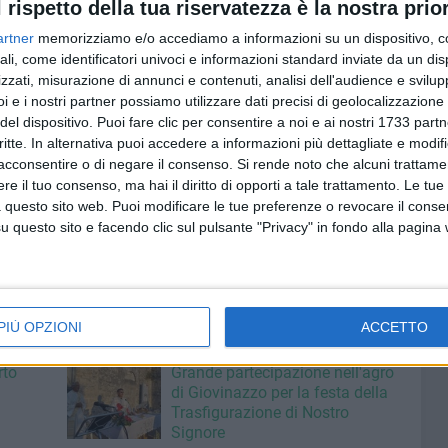
l rispetto della tua riservatezza è la nostra prior
dente risale infatti ad un Trapani-Cremonese del 25
artner
memorizziamo e/o accediamo a informazioni su un dispositivo, c
ate.
ali, come identificatori univoci e informazioni standard inviate da un di
zzati, misurazione di annunci e contenuti, analisi dell'audience e svilupp
 ore 14.00. I lombardi cercano la tranquillità lontani dalla
i e i nostri partner possiamo utilizzare dati precisi di geolocalizzazione 
ta in classifica, aspira ai tre punti per continuare a
del dispositivo. Puoi fare clic per consentire a noi e ai nostri 1733 partn
critte. In alternativa puoi accedere a informazioni più dettagliate e modif
acconsentire o di negare il consenso.
Si rende noto che alcuni trattamen
e il tuo consenso, ma hai il diritto di opporti a tale trattamento. Le tue
 questo sito web. Puoi modificare le tue preferenze o revocare il conse
questo sito e facendo clic sul pulsante "Privacy" in fondo alla pagina
PIÙ OPZIONI
ACCETTO
7 AGOSTO 2026
rto
Grande partecipazione nell'agro
di Giovinazzo per la festa della
Trasfigurazione di Nostro
Signore