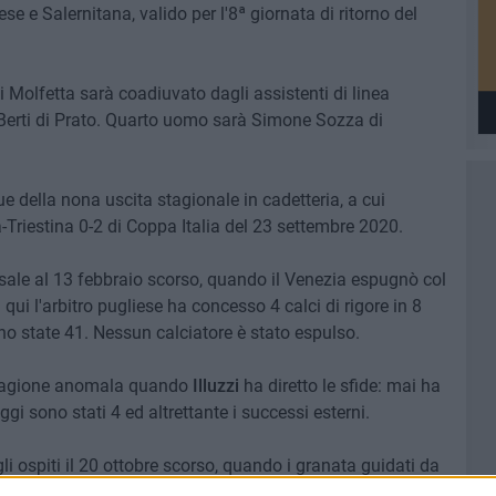
e e Salernitana, valido per l'8ª giornata di ritorno del
di Molfetta sarà coadiuvato dagli assistenti di linea
 Berti di Prato. Quarto uomo sarà Simone Sozza di
ue della nona uscita stagionale in cadetteria, a cui
Triestina 0-2 di Coppa Italia del 23 settembre 2020.
sale al 13 febbraio scorso, quando il Venezia espugnò col
n qui l'arbitro pugliese ha concesso 4 calci di rigore in 8
o state 41. Nessun calciatore è stato espulso.
 stagione anomala quando
Illuzzi
ha diretto le sfide: mai ha
gi sono stati 4 ed altrettante i successi esterni.
li ospiti il 20 ottobre scorso, quando i granata guidati da
ul campo del LR Vicenza.
Nessun incrocio con i grigiorossi