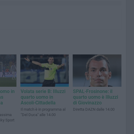
uomo in
Volata serie B: Illuzzi
SPAL-Frosinone: il
as
quarto uomo in
quarto uomo è Illuzzi
na
Ascoli-Cittadella
di Giovinazzo
Il match è in programma al
Diretta DAZN dalle 14.00
massima
"Del Duca" alle 14.00
Sky Sport