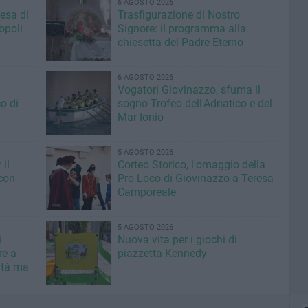
6 AGOSTO 2026
iesa di
Trasfigurazione di Nostro
opoli
Signore: il programma alla
chiesetta del Padre Eterno
6 AGOSTO 2026
Vogatori Giovinazzo, sfuma il
o di
sogno Trofeo dell'Adriatico e del
Mar Ionio
5 AGOSTO 2026
il
Corteo Storico, l'omaggio della
con
Pro Loco di Giovinazzo a Teresa
Camporeale
5 AGOSTO 2026
i
Nuova vita per i giochi di
re a
piazzetta Kennedy
ità ma