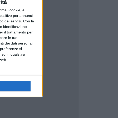
ità
ome i cookie, e
spositivo per annunci
o dei servizi.
Con la
e identificazione
er il trattamento per
icare le tue
ti dei dati personali
 preferenze si
nso in qualsiasi
 web.