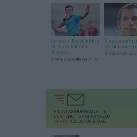
Lorenzo Illuzzi arbitra
Illuzzi quarto 
Virtus Entella-LR
Pordenone-Fr
Vicenza
Diretta DAZN dalle
Diretta DAZN alle ore 14.00
RICEVI AGGIORNAMENTI E
CONTENUTI DA GIOVINAZZO
GRATIS
NELLA TUA E-MAIL