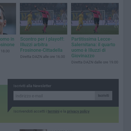
uomo in
Scontro per i playoff:
Partitissima Lecce-
osinone
Illuzzi arbitra
Salernitana: il quarto
Frosinone-Cittadella
uomo è Illuzzi di
 18.00
Giovinazzo
Diretta DAZN alle ore 16.00
Diretta DAZN dalle ore 19.00
Iscriviti alla Newsletter
Iscriviti
Iscrivendoti accetti i
termini
e la
privacy policy