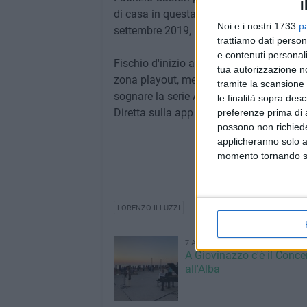
I
di casa in questa annata. L'ultimo prece
Noi e i nostri 1733
p
settembre 2019, match finito a reti inviol
trattiamo dati person
e contenuti personali
Fischio d'inizio allo "Zini" fissato per le
tua autorizzazione no
zona playout, mentre la Salernitana, quar
tramite la scansione 
sognare la serie A.
le finalità sopra des
Diretta sulla app di DAZN.
preferenze prima di 
possono non richieder
applicheranno solo a
momento tornando su 
LORENZO ILLUZZI
7 AGOSTO 2026
A Giovinazzo c'è il Conce
all'Alba