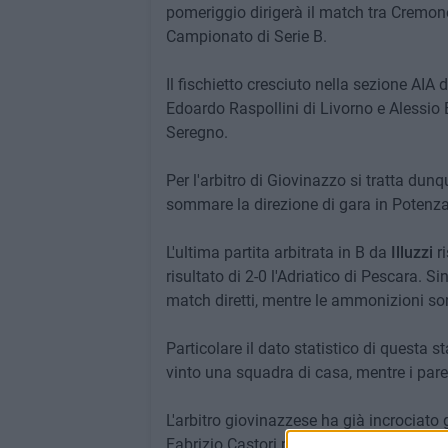
pomeriggio dirigerà il match tra Cremones
Campionato di Serie B.
Il fischietto cresciuto nella sezione AIA 
Edoardo Raspollini di Livorno e Alessio
Seregno.
Per l'arbitro di Giovinazzo si tratta dunq
sommare la direzione di gara in Potenza-
L'ultima partita arbitrata in B da
Illuzzi
ri
risultato di 2-0 l'Adriatico di Pescara. Si
match diretti, mentre le ammonizioni son
Particolare il dato statistico di questa
vinto una squadra di casa, mentre i pareg
L'arbitro giovinazzese ha già incrociato g
Fabrizio Castori pareggiarono per
1-1 s