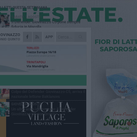
Ù LETTI QUESTA SETTIMANA
SABATO 1 AGOSTO
Il Defender Giovinazzo C5 pone sempre
fiducia in Marolla
IOVINAZZO
MARTEDÌ 4 AGOSTO
APP
U.S. Giovinazzo Calcio: una giornata per
NIO QUINTO
ricordare chi ha fatto la storia biancoverde
DOMENICA 2 AGOSTO
Trofeo Adriatico e Mar Ionio: Giovinazzo si
gioca il titolo in Cala Porto
GIOVEDÌ 6 AGOSTO
Vogatori Giovinazzo, sfuma il sogno Trofeo
dell'Adriatico e del Mar Ionio
MARTEDÌ 4 AGOSTO
Colpo del Defender Giovinazzo C5, arriva il
nazionale lettone Baklanovs
GIOVEDÌ 6 AGOSTO
Un altro anno insieme per il Defender
Giovinazzo C5 con Greco