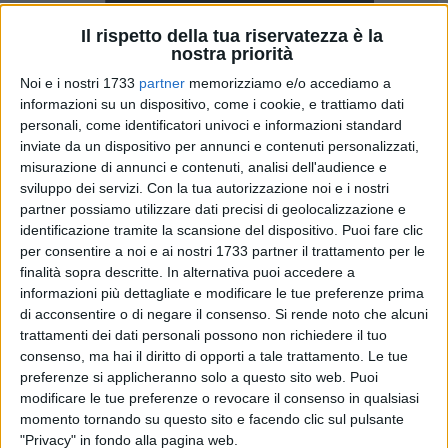
Il rispetto della tua riservatezza è la
nostra priorità
Noi e i nostri 1733
partner
memorizziamo e/o accediamo a
informazioni su un dispositivo, come i cookie, e trattiamo dati
personali, come identificatori univoci e informazioni standard
inviate da un dispositivo per annunci e contenuti personalizzati,
misurazione di annunci e contenuti, analisi dell'audience e
sviluppo dei servizi.
Con la tua autorizzazione noi e i nostri
L'edizione 2026 di
Conversazioni dal mare
(che si terrà in
partner possiamo utilizzare dati precisi di geolocalizzazione e
identificazione tramite la scansione del dispositivo. Puoi fare clic
giugno in Cala Porto a Giovinazzo) è stata presentata al
per consentire a noi e ai nostri 1733 partner il trattamento per le
Salone Internazionale del Libro di Torino
, appuntamento
finalità sopra descritte. In alternativa puoi accedere a
durante il quale è stata ufficialmente annunciata la decima
informazioni più dettagliate e modificare le tue preferenze prima
edizione della manifestazione pugliese dedicata agli incontri
di acconsentire o di negare il consenso.
Si rende noto che alcuni
culturali a cielo aperto.
trattamenti dei dati personali possono non richiedere il tuo
consenso, ma hai il diritto di opporti a tale trattamento. Le tue
Durante l'incontro, la coordinatrice editoriale
Giulia Murolo
preferenze si applicheranno solo a questo sito web. Puoi
modificare le tue preferenze o revocare il consenso in qualsiasi
ha espresso la propria soddisfazione per il traguardo
momento tornando su questo sito e facendo clic sul pulsante
raggiunto:
«Arrivare alla decima edizione significa aver
"Privacy" in fondo alla pagina web.