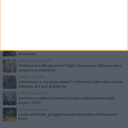
PIÙ LETTI QUESTA SETTIMANA
LUNEDÌ 3 AGOSTO
Miss Mamma Italiana: premiata anche una giovinazzese
MARTEDÌ 4 AGOSTO
Liquidi oleosi sul litorale di Giovinazzo, rimossa macchia di
idrocarburi
MERCOLEDÌ 5 AGOSTO
Problemi raccolta plastica in Puglia: l'assessora Ciliento prova a
spegnere le polemiche
LUNEDÌ 3 AGOSTO
«Giovinazzo, a che punto siamo?»: PrimaVera Alternativa traccia
il bilancio di 4 anni di Sollecito
MARTEDÌ 4 AGOSTO
Giovinazzo celebra la festività liturgica della Madonna degli
Angeli - FOTO
GIOVEDÌ 6 AGOSTO
Lavori sul litorale, gli aggiornamenti del sindaco di Giovinazzo -
FOTO