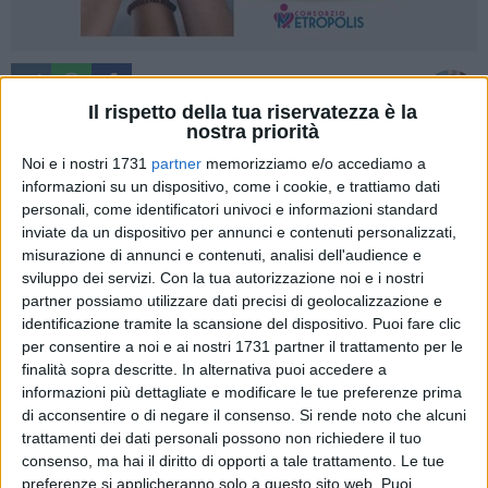
A cura di
GIANLUCA BATTISTA
Il rispetto della tua riservatezza è la
nostra priorità
Noi e i nostri 1731
partner
memorizziamo e/o accediamo a
informazioni su un dispositivo, come i cookie, e trattiamo dati
Si fa presto a dire l'"Info Point turistico serve a quello, a
personali, come identificatori univoci e informazioni standard
promuovere il territorio". Poi c'è modo e modo per farlo e
inviate da un dispositivo per annunci e contenuti personalizzati,
farlo con competenza.
misurazione di annunci e contenuti, analisi dell'audience e
A Giovinazzo il lavoro delle guide turistiche e di chi lo
sviluppo dei servizi.
Con la tua autorizzazione noi e i nostri
gestisce è straordinario e sta portando ottimi frutti.
partner possiamo utilizzare dati precisi di geolocalizzazione e
identificazione tramite la scansione del dispositivo. Puoi fare clic
per consentire a noi e ai nostri 1731 partner il trattamento per le
Sabato 16 maggio si è svolto un altro tour
Tesori d'Arte
finalità sopra descritte. In alternativa puoi accedere a
Sacra
ha raccolto visitatori provenienti da Andria, Terlizzi,
informazioni più dettagliate e modificare le tue preferenze prima
Molfetta ed anche una rappresentanza abruzzese, arrivata in
di acconsentire o di negare il consenso.
Si rende noto che alcuni
Puglia da Chieti.
trattamenti dei dati personali possono non richiedere il tuo
consenso, ma hai il diritto di opporti a tale trattamento. Le tue
L'esperienza di
Nunzia Stufano
ha accompagnato i visitatori
preferenze si applicheranno solo a questo sito web. Puoi