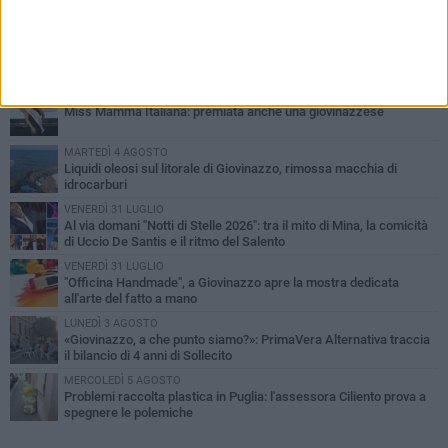
PIÙ LETTI QUESTA SETTIMANA
LUNEDÌ 3 AGOSTO
Miss Mamma Italiana: premiata anche una giovinazzese
MARTEDÌ 4 AGOSTO
Liquidi oleosi sul litorale di Giovinazzo, rimossa macchia di
idrocarburi
VENERDÌ 31 LUGLIO
Al via domani "Notti di Stelle 2026": tra il mito di Mina, la comicità
di Uccio De Santis e il ritmo del Salento
VENERDÌ 31 LUGLIO
"Officina Handmade", a Giovinazzo apre la mostra dedicata
all'arte del fatto a mano
LUNEDÌ 3 AGOSTO
«Giovinazzo, a che punto siamo?»: PrimaVera Alternativa traccia
il bilancio di 4 anni di Sollecito
MERCOLEDÌ 5 AGOSTO
Problemi raccolta plastica in Puglia: l'assessora Ciliento prova a
spegnere le polemiche