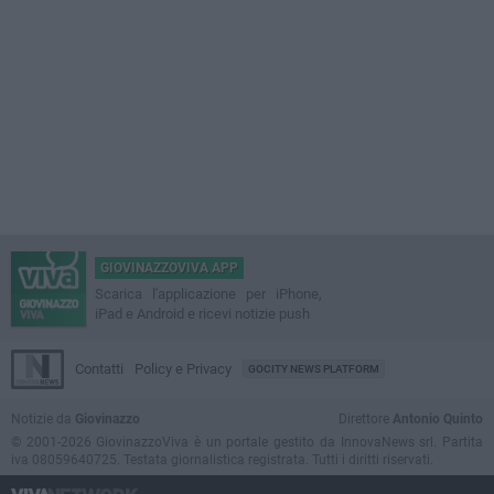
GIOVINAZZOVIVA APP
Scarica l'applicazione per iPhone,
iPad e Android e ricevi notizie push
Contatti
Policy e Privacy
GOCITY NEWS PLATFORM
Notizie da
Giovinazzo
Direttore
Antonio Quinto
© 2001-2026 GiovinazzoViva è un portale gestito da InnovaNews srl. Partita
iva 08059640725. Testata giornalistica registrata. Tutti i diritti riservati.