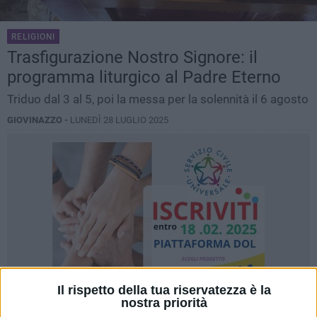
RELIGIONI
Trasfigurazione Nostro Signore: il
programma liturgico al Padre Eterno
Triduo dal 3 al 5, poi la messa per la solennità il 6 agosto
GIOVINAZZO -
LUNEDÌ 28 LUGLIO 2025
Il rispetto della tua riservatezza è la
nostra priorità