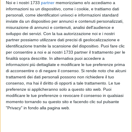
Noi e i nostri 1733
partner
memorizziamo e/o accediamo a
informazioni su un dispositivo, come i cookie, e trattiamo dati
38
A cura di
personali, come identificatori univoci e informazioni standard
GIANLUCA BATTISTA
inviate da un dispositivo per annunci e contenuti personalizzati,
misurazione di annunci e contenuti, analisi dell'audience e
sviluppo dei servizi.
Con la tua autorizzazione noi e i nostri
partner possiamo utilizzare dati precisi di geolocalizzazione e
Sarà festeggiata anche quest'anno, secondo un'antica
identificazione tramite la scansione del dispositivo. Puoi fare clic
tradizione, la Solennità della
Trasfigurazione di Nostro
per consentire a noi e ai nostri 1733 partner il trattamento per le
Signore
nella chiesetta rurale del
Padre Eterno,
nell'agro tra
finalità sopra descritte. In alternativa puoi accedere a
Giovinazzo e Terlizzi.
informazioni più dettagliate e modificare le tue preferenze prima
di acconsentire o di negare il consenso.
Si rende noto che alcuni
trattamenti dei dati personali possono non richiedere il tuo
IL PROGRAMMA LITURGICO
consenso, ma hai il diritto di opporti a tale trattamento. Le tue
Il Triduo inizierà domenica 3 agosto con le sante messe alle
preferenze si applicheranno solo a questo sito web. Puoi
6.30 ed alle 8.30 e poi a sera, alle 19.00.
modificare le tue preferenze o revocare il consenso in qualsiasi
Il 4 ed il 5 le celebrazioni eucaristiche si terrà solo alle 6.30
momento tornando su questo sito e facendo clic sul pulsante
ed alle 19.00, come disposto dall'amministratore della
"Privacy" in fondo alla pagina web.
Concattedrale di Santa Maria Assunta, padre Francesco
Depalo.
Infine il 6 agosto, solennità liturgica, le sante messe saranno