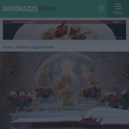
MENU
Home
Notizie e aggiornamenti