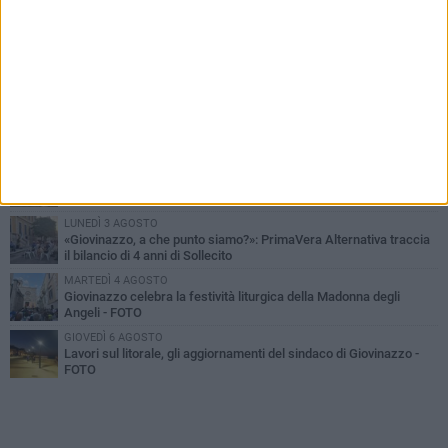
PIÙ LETTI QUESTA SETTIMANA
LUNEDÌ 3 AGOSTO
Miss Mamma Italiana: premiata anche una giovinazzese
MARTEDÌ 4 AGOSTO
Liquidi oleosi sul litorale di Giovinazzo, rimossa macchia di
idrocarburi
MERCOLEDÌ 5 AGOSTO
Problemi raccolta plastica in Puglia: l'assessora Ciliento prova a
spegnere le polemiche
LUNEDÌ 3 AGOSTO
«Giovinazzo, a che punto siamo?»: PrimaVera Alternativa traccia
il bilancio di 4 anni di Sollecito
MARTEDÌ 4 AGOSTO
Giovinazzo celebra la festività liturgica della Madonna degli
Angeli - FOTO
GIOVEDÌ 6 AGOSTO
Lavori sul litorale, gli aggiornamenti del sindaco di Giovinazzo -
FOTO