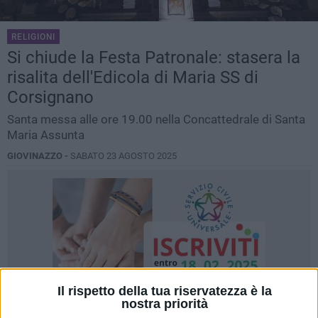
RELIGIONI
Si chiude la Festa Patronale: stasera la
risalita dell'Edicola di Maria SS di
Corsignano
Santa messa alle ore 19.00 nella Concattedrale di Santa
Maria Assunta
GIOVINAZZO -
SABATO 23 AGOSTO 2025
Il rispetto della tua riservatezza è la
nostra priorità