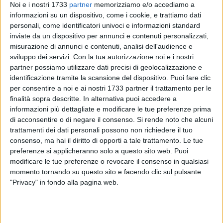
Noi e i nostri 1733
partner
memorizziamo e/o accediamo a
informazioni su un dispositivo, come i cookie, e trattiamo dati
personali, come identificatori univoci e informazioni standard
inviate da un dispositivo per annunci e contenuti personalizzati,
misurazione di annunci e contenuti, analisi dell'audience e
1
A cura di
sviluppo dei servizi.
Con la tua autorizzazione noi e i nostri
GIANLUCA BATTISTA
partner possiamo utilizzare dati precisi di geolocalizzazione e
identificazione tramite la scansione del dispositivo. Puoi fare clic
per consentire a noi e ai nostri 1733 partner il trattamento per le
Si chiuderanno questa sera, 23 agosto, i
festeggiamenti in
finalità sopra descritte. In alternativa puoi accedere a
informazioni più dettagliate e modificare le tue preferenze prima
onore di Maria SS di Corsignan
o, organizzati dal
Comitato
di acconsentire o di negare il consenso.
Si rende noto che alcuni
Feste Patronali
guidato dal presidente Pietro Sifo.
trattamenti dei dati personali possono non richiedere il tuo
consenso, ma hai il diritto di opporti a tale trattamento. Le tue
La chiusura sarà totalmente legata alla parte spirituale con
preferenze si applicheranno solo a questo sito web. Puoi
la Santa Messa prevista per le 19.00 nella Concattedrale di
modificare le tue preferenze o revocare il consenso in qualsiasi
Santa Maria Assunta, officiata dall'amministratore
momento tornando su questo sito e facendo clic sul pulsante
parrocchiale,
padre Francesco Depalo.
"Privacy" in fondo alla pagina web.
Una celebrazione eucaristica che segnerà il passaggio dal
periodo di festa, iniziato il 10 agosto scorso con la
processione a mare del quadro della Vergine, al ritorno alle