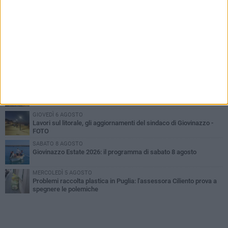
PIÙ LETTI QUESTA SETTIMANA
LUNEDÌ 3 AGOSTO
Miss Mamma Italiana: premiata anche una giovinazzese
VENERDÌ 7 AGOSTO
A Giovinazzo c'è il Concerto all'Alba
MARTEDÌ 4 AGOSTO
Liquidi oleosi sul litorale di Giovinazzo, rimossa macchia di
idrocarburi
GIOVEDÌ 6 AGOSTO
Lavori sul litorale, gli aggiornamenti del sindaco di Giovinazzo -
FOTO
SABATO 8 AGOSTO
Giovinazzo Estate 2026: il programma di sabato 8 agosto
MERCOLEDÌ 5 AGOSTO
Problemi raccolta plastica in Puglia: l'assessora Ciliento prova a
spegnere le polemiche