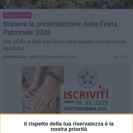
VITA DI CITTÀ
Stasera la presentazione della Festa
Patronale 2026
Alle 20.00 in Sala San Felice sarà svelato il programma
agostano
GIOVINAZZO -
MARTEDÌ 26 MAGGIO 2026
10.32
Il rispetto della tua riservatezza è la
nostra priorità