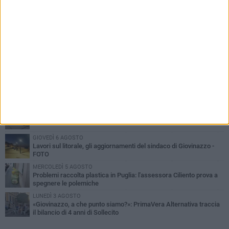
PIÙ LETTI QUESTA SETTIMANA
LUNEDÌ 3 AGOSTO
Miss Mamma Italiana: premiata anche una giovinazzese
MARTEDÌ 4 AGOSTO
Liquidi oleosi sul litorale di Giovinazzo, rimossa macchia di
idrocarburi
VENERDÌ 7 AGOSTO
A Giovinazzo c'è il Concerto all'Alba
GIOVEDÌ 6 AGOSTO
Lavori sul litorale, gli aggiornamenti del sindaco di Giovinazzo -
FOTO
MERCOLEDÌ 5 AGOSTO
Problemi raccolta plastica in Puglia: l'assessora Ciliento prova a
spegnere le polemiche
LUNEDÌ 3 AGOSTO
«Giovinazzo, a che punto siamo?»: PrimaVera Alternativa traccia
il bilancio di 4 anni di Sollecito