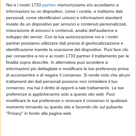
Noi e i nostri 1733
partner
memorizziamo e/o accediamo a
informazioni su un dispositivo, come i cookie, e trattiamo dati
personali, come identificatori univoci e informazioni standard
A cura di
inviate da un dispositivo per annunci e contenuti personalizzati,
GIANLUCA BATTISTA
misurazione di annunci e contenuti, analisi dell'audience e
sviluppo dei servizi.
Con la tua autorizzazione noi e i nostri
partner possiamo utilizzare dati precisi di geolocalizzazione e
identificazione tramite la scansione del dispositivo. Puoi fare clic
Partirà questa sera, martedì 26 maggio, il conto alla rovescia
per consentire a noi e ai nostri 1733 partner il trattamento per le
per la grande
Festa agostana in onore di Maria SS di
finalità sopra descritte. In alternativa puoi accedere a
Corsignano
. A partire dalle ore 20.00 (e non dalle 19.00
informazioni più dettagliate e modificare le tue preferenze prima
come precedentemente comunicato), infatti, la Sala San
di acconsentire o di negare il consenso.
Si rende noto che alcuni
Felice ospiterà la presentazione ufficiale alla stampa ed ai
trattamenti dei dati personali possono non richiedere il tuo
cittadini del programma 2026.
consenso, ma hai il diritto di opporti a tale trattamento. Le tue
preferenze si applicheranno solo a questo sito web. Puoi
Padrone di casa sarà il presidente del
Comitato Feste
modificare le tue preferenze o revocare il consenso in qualsiasi
Patronali
, Pietro Sifo, accompagnato dal suo staff e
momento tornando su questo sito e facendo clic sul pulsante
nell'occasione da padre
Francesco Depalo
, amministratore
"Privacy" in fondo alla pagina web.
parrocchiale della Cattedrale di Santa Maria Assunta.
Il coordinamento tra Comitato e clero ha permesso di varare