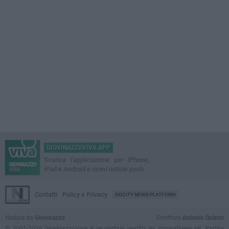
GIOVINAZZOVIVA APP
Scarica l'applicazione per iPhone,
iPad e Android e ricevi notizie push
Contatti
Policy e Privacy
GOCITY NEWS PLATFORM
Notizie da
Giovinazzo
Direttore
Antonio Quinto
© 2001-2026 GiovinazzoViva è un portale gestito da InnovaNews srl. Partita