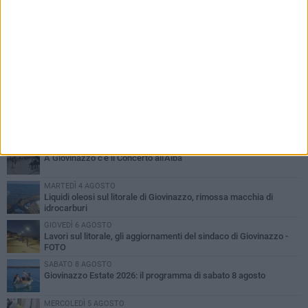
PIÙ LETTI QUESTA SETTIMANA
LUNEDÌ 3 AGOSTO
Miss Mamma Italiana: premiata anche una giovinazzese
VENERDÌ 7 AGOSTO
A Giovinazzo c'è il Concerto all'Alba
MARTEDÌ 4 AGOSTO
Liquidi oleosi sul litorale di Giovinazzo, rimossa macchia di
idrocarburi
GIOVEDÌ 6 AGOSTO
Lavori sul litorale, gli aggiornamenti del sindaco di Giovinazzo -
FOTO
SABATO 8 AGOSTO
Giovinazzo Estate 2026: il programma di sabato 8 agosto
MERCOLEDÌ 5 AGOSTO