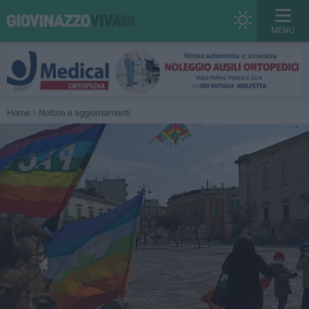
MENU
Home
Notizie e aggiornamenti