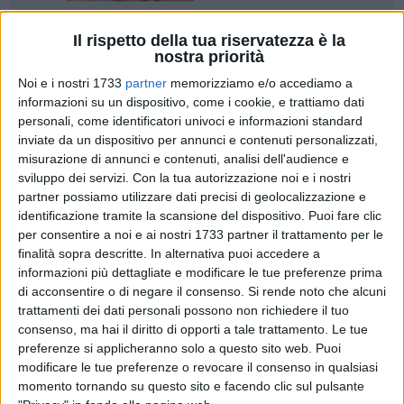
Il rispetto della tua riservatezza è la
11
nostra priorità
Noi e i nostri 1733
partner
memorizziamo e/o accediamo a
informazioni su un dispositivo, come i cookie, e trattiamo dati
In un tempo segnato da profonde ferite, la
Diocesi di
personali, come identificatori univoci e informazioni standard
Molfetta-Ruvo-Giovinazzo-Terlizzi
si unisce con forza e
inviate da un dispositivo per annunci e contenuti personalizzati,
convinzione al grido di chi invoca pace, giustizia e dignità
misurazione di annunci e contenuti, analisi dell'audience e
per il popolo palestinese. Oggi, giovedì 24 luglio 2025 alle
sviluppo dei servizi.
Con la tua autorizzazione noi e i nostri
partner possiamo utilizzare dati precisi di geolocalizzazione e
ore 19:00, a Molfetta, prenderà il via un corteo per la
identificazione tramite la scansione del dispositivo. Puoi fare clic
liberazione del popolo palestinese e per la pace in Medio
per consentire a noi e ai nostri 1733 partner il trattamento per le
Oriente, promosso da numerose realtà ecclesiali e civili del
finalità sopra descritte. In alternativa puoi accedere a
territorio.
informazioni più dettagliate e modificare le tue preferenze prima
di acconsentire o di negare il consenso.
Si rende noto che alcuni
«La nostra fede
– scrive il Vescovo Domenico Cornacchia in
trattamenti dei dati personali possono non richiedere il tuo
un messaggio inviato alla comunità diocesana –
ci spinge a
consenso, ma hai il diritto di opporti a tale trattamento. Le tue
preferenze si applicheranno solo a questo sito web. Puoi
non restare in silenzio davanti al dramma disumano che il
modificare le tue preferenze o revocare il consenso in qualsiasi
popolo palestinese sta vivendo, segnato da devastazione,
momento tornando su questo sito e facendo clic sul pulsante
morte e ingiustizia».
Un appello forte, che invita i fedeli a