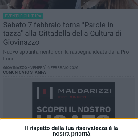
EVENTI E CULTURA
Sabato 7 febbraio torna "Parole in
tazza" alla Cittadella della Cultura di
Giovinazzo
Nuovo appuntamento con la rassegna ideata dalla Pro
Loco
GIOVINAZZO -
VENERDÌ 6 FEBBRAIO 2026
COMUNICATO STAMPA
Il rispetto della tua riservatezza è la
nostra priorità