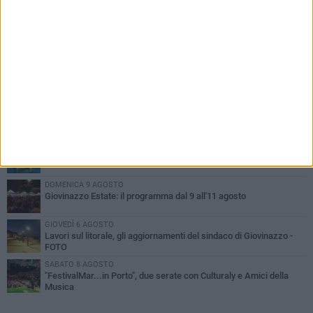
PIÙ LETTI QUESTA SETTIMANA
VENERDÌ 7 AGOSTO
A Giovinazzo c'è il Concerto all'Alba
MARTEDÌ 4 AGOSTO
Liquidi oleosi sul litorale di Giovinazzo, rimossa macchia di
idrocarburi
SABATO 8 AGOSTO
Giovinazzo Estate 2026: il programma di sabato 8 agosto
DOMENICA 9 AGOSTO
Giovinazzo Estate: il programma dal 9 all'11 agosto
GIOVEDÌ 6 AGOSTO
Lavori sul litorale, gli aggiornamenti del sindaco di Giovinazzo -
FOTO
SABATO 8 AGOSTO
"FestivalMar...in Porto", due serate con Culturaly e Amici della
Musica