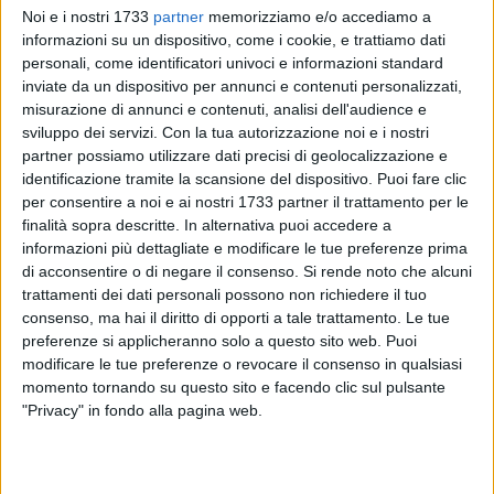
Noi e i nostri 1733
partner
memorizziamo e/o accediamo a
informazioni su un dispositivo, come i cookie, e trattiamo dati
personali, come identificatori univoci e informazioni standard
inviate da un dispositivo per annunci e contenuti personalizzati,
misurazione di annunci e contenuti, analisi dell'audience e
18
sviluppo dei servizi.
Con la tua autorizzazione noi e i nostri
partner possiamo utilizzare dati precisi di geolocalizzazione e
identificazione tramite la scansione del dispositivo. Puoi fare clic
per consentire a noi e ai nostri 1733 partner il trattamento per le
E se fermarsi fosse il gesto più radicale che possiamo
finalità sopra descritte. In alternativa puoi accedere a
concederci? Cosa succede quando decidi di togliere il piede
informazioni più dettagliate e modificare le tue preferenze prima
dall'acceleratore e lasciare fuori dalla porta il peso della tua
di acconsentire o di negare il consenso.
Si rende noto che alcuni
giornata?
"Il lusso di non correre"
è un'esperienza dove il
trattamenti dei dati personali possono non richiedere il tuo
tempo smette di correre e le parole iniziano a respirare.
consenso, ma hai il diritto di opporti a tale trattamento. Le tue
preferenze si applicheranno solo a questo sito web. Puoi
modificare le tue preferenze o revocare il consenso in qualsiasi
È questo il tema del secondo appuntamento della rassegna
momento tornando su questo sito e facendo clic sul pulsante
"Parole in Tazza",
organizzata dalla
Pro Loco di Giovinazzo
"Privacy" in fondo alla pagina web.
con il patrocinio del Comune di Giovinazzo, che si svolgerà
sabato 7 febbraio all'interno della Cittadella della Cultura, a
partire dalle ore 17.00.