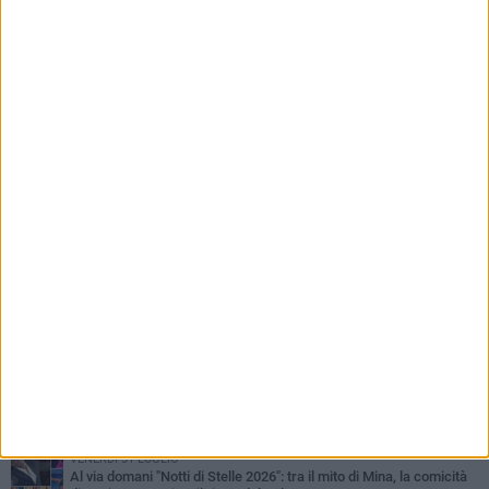
PIÙ LETTI QUESTA SETTIMANA
LUNEDÌ 3 AGOSTO
Miss Mamma Italiana: premiata anche una giovinazzese
MARTEDÌ 4 AGOSTO
Liquidi oleosi sul litorale di Giovinazzo, rimossa macchia di
idrocarburi
VENERDÌ 31 LUGLIO
Al via domani "Notti di Stelle 2026": tra il mito di Mina, la comicità