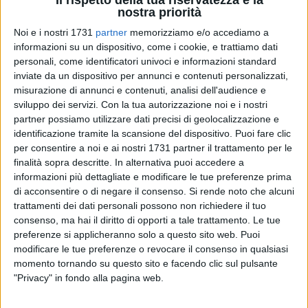
nostra priorità
Noi e i nostri 1731
partner
memorizziamo e/o accediamo a
informazioni su un dispositivo, come i cookie, e trattiamo dati
50
A cura di
LA REDAZIONE
personali, come identificatori univoci e informazioni standard
inviate da un dispositivo per annunci e contenuti personalizzati,
misurazione di annunci e contenuti, analisi dell'audience e
sviluppo dei servizi.
Con la tua autorizzazione noi e i nostri
Mercoledì 3 dicembre la Pro Loco di Giovinazzo ha avuto la
partner possiamo utilizzare dati precisi di geolocalizzazione e
possibilità di vivere un momento davvero speciale: il
identificazione tramite la scansione del dispositivo. Puoi fare clic
secondo incontro del laboratorio creativo per la
per consentire a noi e ai nostri 1731 partner il trattamento per le
rappresentazione grafica delle pedine del gioco da tavolo
finalità sopra descritte. In alternativa puoi accedere a
ideato dagli associati, insieme agli anziani della
RSA Chicco
informazioni più dettagliate e modificare le tue preferenze prima
di acconsentire o di negare il consenso.
Si rende noto che alcuni
di Frumento.
trattamenti dei dati personali possono non richiedere il tuo
consenso, ma hai il diritto di opporti a tale trattamento. Le tue
«Questa volta ad accompagnarci
- spiegano
preferenze si applicheranno solo a questo sito web. Puoi
dall'associazione di piazza Umberto I -
quindi, ci sono state
modificare le tue preferenze o revocare il consenso in qualsiasi
le mani esperte e i racconti di chi del territorio conserva
momento tornando su questo sito e facendo clic sul pulsante
ricordi preziosi. L'incontro ancora una volta nasce dal
"Privacy" in fondo alla pagina web.
desiderio di rendere il nostro gioco ancora più inclusivo,