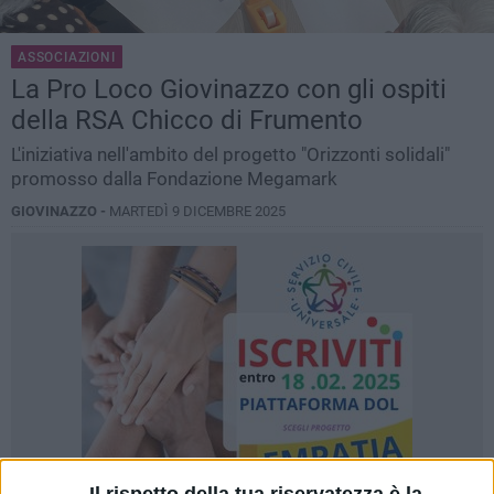
ASSOCIAZIONI
La Pro Loco Giovinazzo con gli ospiti
della RSA Chicco di Frumento
L'iniziativa nell'ambito del progetto "Orizzonti solidali"
promosso dalla Fondazione Megamark
GIOVINAZZO -
MARTEDÌ 9 DICEMBRE 2025
Il rispetto della tua riservatezza è la