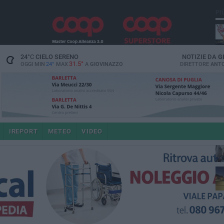
PI
24
°C
CIELO SERENO
NOTIZIE DA
G
31.5°
OGGI MIN
24°
MAX
A
GIOVINAZZO
DIRETTORE
ANTO
po
IREPORT
METEO
VIDEO
4 a