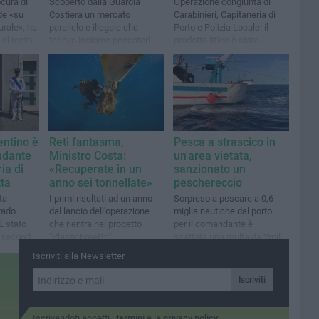
ocura di
Scoperto dalla Guardia
Operazione congiunta di
de «su
Costiera un mercato
Carabinieri, Capitaneria di
urale», ha
parallelo e illegale che
Porto e Polizia Locale: il
i di reato
teneva insieme pescatori di
prodotto ittico è stato
ro
frodo e esercizi commerciali
rigettato in mare
ntino è
Reti fantasma,
Pesca a strascico in
ndante
Ministro Costa:
un'area vietata,
ia di
«Recuperate in un
sanzionato un
tta
anno sei tonnellate»
peschereccio
ta
I primi risultati ad un anno
Sorpreso a pescare a 0,6
grado
dal lancio dell'operazione
miglia nautiche dal porto:
È stato
che rientra nel progetto
per il comandante è
 seconda
"PlasticFreeGc"
scattata una multa da 2mila
euro
Iscriviti alla Newsletter
Iscriviti
Iscrivendoti accetti i
termini
e la
privacy policy