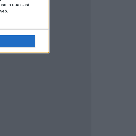
nso in qualsiasi
 web.