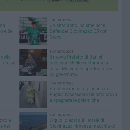
6 AGOSTO 2026
ma il
Un altro anno insieme per il
o e del
Defender Giovinazzo C5 con
Greco
5 AGOSTO 2026
 della
Il nuovo Prefetto di Bari si
 Teresa
presenta: «Felice di tornare a
casa. Movida è opportunità ma
va governata»
5 AGOSTO 2026
Problemi raccolta plastica in
Puglia: l'assessora Ciliento prova
a spegnere le polemiche
4 AGOSTO 2026
azzo e
Liquidi oleosi sul litorale di
e nel
Giovinazzo, rimossa macchia di