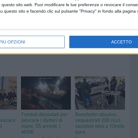
la
aggiornamenti del sindaco di
 questo sito web. Puoi modificare le tue preferenze o revocare il conse
o
Giovinazzo - FOTO
questo sito e facendo clic sul pulsante "Privacy" in fondo alla pagina
PIÙ OPZIONI
ACCETTO
Fondali devastati per
Banchetto abusivo,
pescare
pescare i datteri di
sequestrati 200 ricci:
i
mare, 35 arresti. I
sanzioni sino a 10mila
NOMI
euro