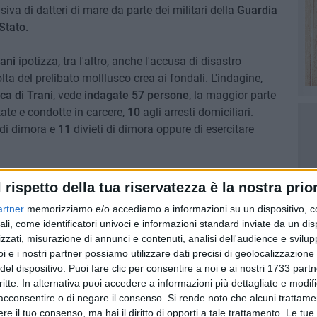
va di datteri di mare da parte dei militari della
Guardia
Stato.
rani
ipotizza, tra l'altro, anche l'accusa di disastro
lta del prelibato molllusco crea ai fondali. L'indagine,
ca di Trani
, vede
indagate 57 persone
, la maggior parte
ate e condotte in carcere,
10
agli arresti domiciliari.
 di dimora e
11
divieti di dimora oppure di esercitare
ra box di vendita di pesce, pescherecci e di attività
l rispetto della tua riservatezza è la nostra prior
 del denaro ritenuto provento della vendita dei datteri,
artner
memorizziamo e/o accediamo a informazioni su un dispositivo, c
agli dell'attività, è stata indetta una conferenza stampa
ali, come identificatori univoci e informazioni standard inviate da un di
.
zzati, misurazione di annunci e contenuti, analisi dell'audience e svilupp
i e i nostri partner possiamo utilizzare dati precisi di geolocalizzazione 
del dispositivo. Puoi fare clic per consentire a noi e ai nostri 1733 partn
critte. In alternativa puoi accedere a informazioni più dettagliate e modif
acconsentire o di negare il consenso.
Si rende noto che alcuni trattamen
6 AGOSTO 2026
Lavori sul litorale, gli
e il tuo consenso, ma hai il diritto di opporti a tale trattamento. Le tue