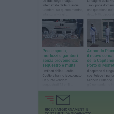
Le frasi degli indagati
L'indagine della Pr
intercettate dalla Guardia
Trani pone doman
Costiera. Da questa mattina,
una questione cult
intanto, al via gli
detto Nitti. L'ipotes
interrogatori di garanzia
è procurato disast
ambientale
Pesce spada,
Armando Piace
merluzzi e gamberi
il nuovo coma
senza provenienza:
della Capitaner
sequestro e multa
Porto di Molfe
I militari della Guardia
Il capitano di frega
Costiera hanno ispezionato
sostituisce il pari
un punto vendita:
Michele Burlando. 
sequestrati 72 chili,
già comandante in
sanzione da 1.500 euro
a Chioggia
RICEVI AGGIORNAMENTI E
CONTENUTI DA GIOVINAZZO