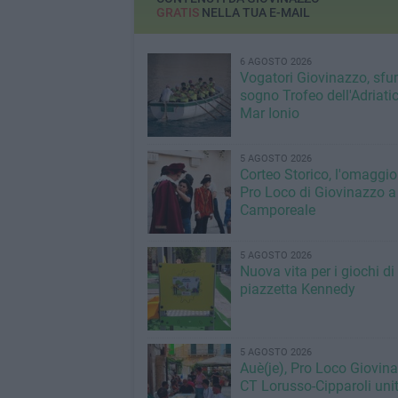
GRATIS
NELLA TUA E-MAIL
6 AGOSTO 2026
Vogatori Giovinazzo, sfu
sogno Trofeo dell'Adriatic
Mar Ionio
5 AGOSTO 2026
Corteo Storico, l'omaggio
Pro Loco di Giovinazzo a
Camporeale
5 AGOSTO 2026
Nuova vita per i giochi di
piazzetta Kennedy
5 AGOSTO 2026
Auè(je), Pro Loco Giovin
CT Lorusso-Cipparoli unit