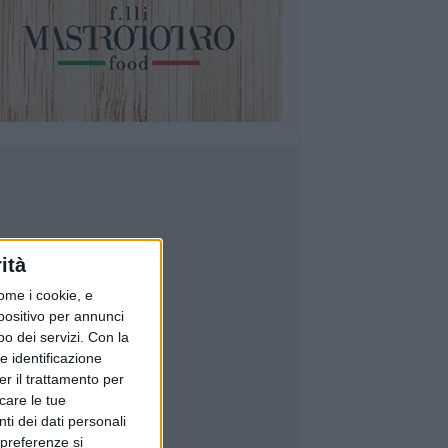
ità
ome i cookie, e
spositivo per annunci
o dei servizi.
Con la
e identificazione
er il trattamento per
icare le tue
ti dei dati personali
 preferenze si