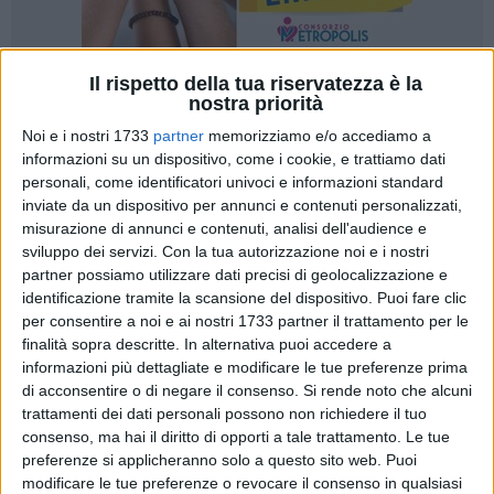
Il rispetto della tua riservatezza è la
33
nostra priorità
Noi e i nostri 1733
partner
memorizziamo e/o accediamo a
informazioni su un dispositivo, come i cookie, e trattiamo dati
personali, come identificatori univoci e informazioni standard
«Ho spaccato tutto». «Ma che hai spaccato tutto, c'è ancora
inviate da un dispositivo per annunci e contenuti personalizzati,
da spaccare». «Se ti impegni in poco tempo ne unisci tanti».
misurazione di annunci e contenuti, analisi dell'audience e
«Ma quelle che stanno lì sono piccole». «Ma sono parecchi i
sviluppo dei servizi.
Con la tua autorizzazione noi e i nostri
pezzi che stanno, Filì».
Sono solo alcune delle conversazioni
partner possiamo utilizzare dati precisi di geolocalizzazione e
intercettate in due anni di indagini da parte della
Guardia
identificazione tramite la scansione del dispositivo. Puoi fare clic
Costiera di Molfetta
.
per consentire a noi e ai nostri 1733 partner il trattamento per le
finalità sopra descritte. In alternativa puoi accedere a
informazioni più dettagliate e modificare le tue preferenze prima
L'organizzazione, che ha constatato «il coinvolgimento di
di acconsentire o di negare il consenso.
Si rende noto che alcuni
Vincenzo e Lorenzo Sinigaglia e Pasquale De Cesare
, i
trattamenti dei dati personali possono non richiedere il tuo
quali ponevano in essere condotte operative già assunte già
consenso, ma hai il diritto di opporti a tale trattamento. Le tue
dal 2020», è stata pedinata e messa sotto torchio. Per anni
preferenze si applicheranno solo a questo sito web. Puoi
avrebbe infatti devastato la costa adriatica, da
Molfetta a
modificare le tue preferenze o revocare il consenso in qualsiasi