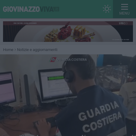
MENU
Home
Notizie e aggiornamenti