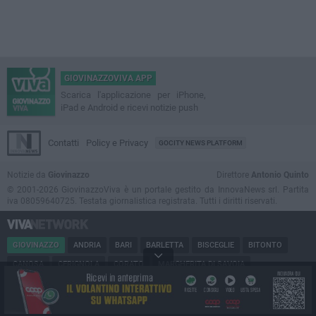
GIOVINAZZOVIVA APP
Scarica l'applicazione per iPhone,
iPad e Android e ricevi notizie push
Contatti
Policy e Privacy
GOCITY NEWS PLATFORM
Notizie da
Giovinazzo
Direttore
Antonio Quinto
© 2001-2026 GiovinazzoViva è un portale gestito da InnovaNews srl. Partita
iva 08059640725. Testata giornalistica registrata. Tutti i diritti riservati.
GIOVINAZZO
ANDRIA
BARI
BARLETTA
BISCEGLIE
BITONTO
CANOSA
CERIGNOLA
CORATO
MARGHERITA DI SAVOIA
MINERVINO
MODUGNO
MOLFETTA
PUGLIA
RUVO
SAN FERDINANDO
SPINAZZOLA
TERLIZZI
TRANI
TRINITAPOLI