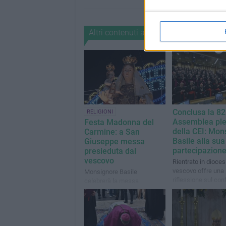
Altri contenuti a tema
Conclusa la 8
RELIGIONI
Assemblea ple
Festa Madonna del
della CEI: Mon
Carmine: a San
Basile alla su
Giuseppe messa
partecipazion
presieduta dal
vescovo
Rientrato in diocesi,
vescovo offre una
Monsignore Basile
riflessione sul con
celebrerà la messa
ecclesiale vissut
vespertina