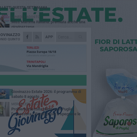
Ù LETTI QUESTA SETTIMANA
LUNEDÌ 3 AGOSTO
Miss Mamma Italiana: premiata anche una
giovinazzese
IOVINAZZO
VENERDÌ 7 AGOSTO
APP
A Giovinazzo c'è il Concerto all'Alba
NIO QUINTO
MARTEDÌ 4 AGOSTO
Liquidi oleosi sul litorale di Giovinazzo,
rimossa macchia di idrocarburi
GIOVEDÌ 6 AGOSTO
Lavori sul litorale, gli aggiornamenti del
sindaco di Giovinazzo - FOTO
SABATO 8 AGOSTO
Giovinazzo Estate 2026: il programma di
sabato 8 agosto
MERCOLEDÌ 5 AGOSTO
Problemi raccolta plastica in Puglia:
l'assessora Ciliento prova a spegnere le
lemiche