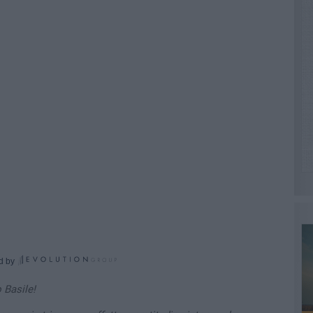
d by
 Basile!