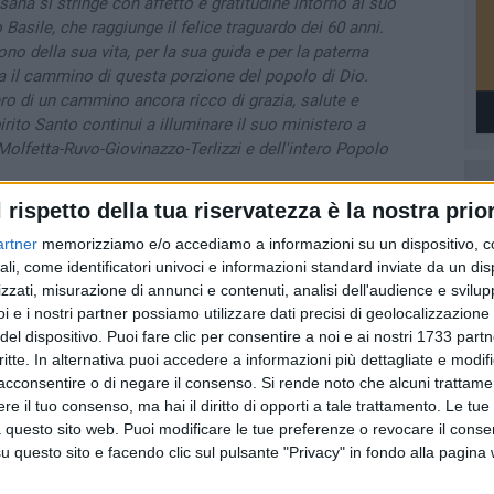
ana si stringe con affetto e gratitudine intorno al suo
asile, che raggiunge il felice traguardo dei 60 anni.
ono della sua vita, per la sua guida e per la paterna
il cammino di questa porzione del popolo di Dio.
ro di un cammino ancora ricco di grazia, salute e
rito Santo continui a illuminare il suo ministero a
Molfetta-Ruvo-Giovinazzo-Terlizzi e dell'intero Popolo
l rispetto della tua riservatezza è la nostra prior
artner
memorizziamo e/o accediamo a informazioni su un dispositivo, c
ali, come identificatori univoci e informazioni standard inviate da un di
zzati, misurazione di annunci e contenuti, analisi dell'audience e svilupp
9 AGOSTO 2026
i e i nostri partner possiamo utilizzare dati precisi di geolocalizzazione 
e II c'è
Giovinazzo Estate: il programma
del dispositivo. Puoi fare clic per consentire a noi e ai nostri 1733 partn
dal 9 all'11 agosto
critte. In alternativa puoi accedere a informazioni più dettagliate e modif
acconsentire o di negare il consenso.
Si rende noto che alcuni trattamen
e il tuo consenso, ma hai il diritto di opporti a tale trattamento. Le tue
 questo sito web. Puoi modificare le tue preferenze o revocare il conse
questo sito e facendo clic sul pulsante "Privacy" in fondo alla pagina