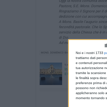
Oggi la nostra comunità dioces
Pastore, S.E. Mons. Domenico B
Ringraziamo il Signore per il d
dedizione con cui accompagna 
A Mons. Basile l'augurio since
fecondità pastorale. Che lo Spi
servizio della Chiesa che è in 
di Dio.
Ad multos annos, Eccellenza!
I
Noi e i nostri 1733
p
MONS. DOMENICO BASILE
trattiamo dati person
e contenuti personali
9 AGOSTO 2026
tua autorizzazione no
In piazza Vittorio Emanuel
tramite la scansione 
il tributo ai Pink Floyd
le finalità sopra des
preferenze prima di 
possono non richieder
applicheranno solo a
momento tornando su 