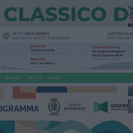
PI
35.5
°C
CIELO SERENO
NOTIZIE DA
G
31°
OGGI MIN
24°
MAX
A
GIOVINAZZO
DIRETTORE
ANTO
IREPORT
METEO
VIDEO
po