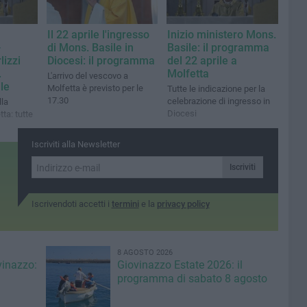
Il 22 aprile l'ingresso
Inizio ministero Mons.
-
di Mons. Basile in
Basile: il programma
lizzi
Diocesi: il programma
del 22 aprile a
.
Molfetta
L'arrivo del vescovo a
le
Molfetta è previsto per le
Tutte le indicazione per la
17.30
celebrazione di ingresso in
la
Diocesi
ta: tutte
Iscriviti alla Newsletter
Iscriviti
Iscrivendoti accetti i
termini
e la
privacy policy
8 AGOSTO 2026
vinazzo:
Giovinazzo Estate 2026: il
programma di sabato 8 agosto