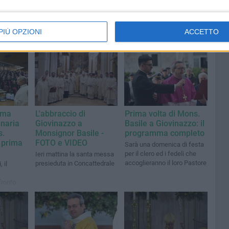
PIÙ OPZIONI
ACCETTO
2ma
L'abbraccio di
Prima volta di Mons.
naria
Giovinazzo a
Basile a Giovinazzo: il
s.
Monsignor Basile -
programma completo
a prima
FOTO e VIDEO
Sarà una domenica di festa
e
per il clero ed i fedeli che
Ieri mattina la santa messa
accoglieranno il loro Pastore
presieduta in Concattedrale
 il
fronto
o a Roma