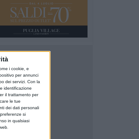
ità
ome i cookie, e
spositivo per annunci
o dei servizi.
Con la
e identificazione
er il trattamento per
icare le tue
ti dei dati personali
 preferenze si
nso in qualsiasi
 web.