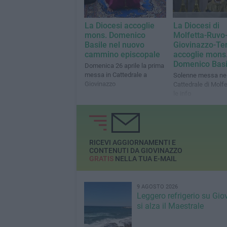
La Diocesi accoglie
La Diocesi di
mons. Domenico
Molfetta-Ruvo
Basile nel nuovo
Giovinazzo-Ter
cammino episcopale
accoglie mons
Domenico Basi
Domenica 26 aprile la prima
messa in Cattedrale a
Solenne messa nel
Giovinazzo
Cattedrale di Molfet
le info
RICEVI AGGIORNAMENTI E
CONTENUTI DA GIOVINAZZO
GRATIS
NELLA TUA E-MAIL
9 AGOSTO 2026
Leggero refrigerio su Gio
si alza il Maestrale