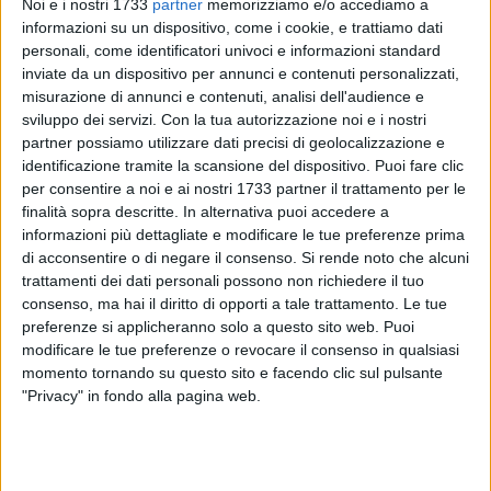
Noi e i nostri 1733
partner
memorizziamo e/o accediamo a
Il sindaco illustra al Ministro dati e numeri allarmanti di furti
informazioni su un dispositivo, come i cookie, e trattiamo dati
e rapine e invoca una nuova 'Operazione Primavera', quella
personali, come identificatori univoci e informazioni standard
che nel 2000 portò in Puglia 1.900 uomini tra carabinieri,
inviate da un dispositivo per annunci e contenuti personalizzati,
polizia e finanzieri per sconfiggere il contrabbando di
misurazione di annunci e contenuti, analisi dell'audience e
sigarette provenienti da Albania e Montenegro.
sviluppo dei servizi.
Con la tua autorizzazione noi e i nostri
partner possiamo utilizzare dati precisi di geolocalizzazione e
identificazione tramite la scansione del dispositivo. Puoi fare clic
"Non chiediamo una mera azione repressiva, ma un presidio
per consentire a noi e ai nostri 1733 partner il trattamento per le
di legalità che consenta alla parte sana di questo territorio di
finalità sopra descritte. In alternativa puoi accedere a
continuare a investire, accogliere e prosperare"- spiega il
informazioni più dettagliate e modificare le tue preferenze prima
sindaco in un altro passaggio della lettera- "Serve una task-
di acconsentire o di negare il consenso.
Si rende noto che alcuni
force interforze che, affiancando i presìdi locali, smantelli le
trattamenti dei dati personali possono non richiedere il tuo
filiere illecite e restituisca ai cittadini la certezza di uno Stato
consenso, ma hai il diritto di opporti a tale trattamento. Le tue
preferenze si applicheranno solo a questo sito web. Puoi
partner nel quotidiano. Qui non solo non c'è sicurezza, ma
modificare le tue preferenze o revocare il consenso in qualsiasi
non c'è neanche la percezione della sicurezza".
momento tornando su questo sito e facendo clic sul pulsante
"Privacy" in fondo alla pagina web.
LA LETTERA COMPLETA
Illustrissimo Signor Ministro,