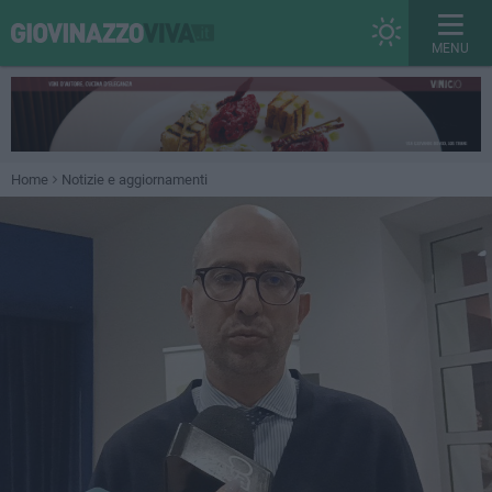
MENU
Home
Notizie e aggiornamenti