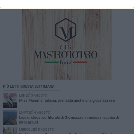
PIÙ LETTI QUESTA SETTIMANA
LUNEDÌ 3 AGOSTO
Miss Mamma Italiana: premiata anche una giovinazzese
MARTEDÌ 4 AGOSTO
Liquidi oleosi sul litorale di Giovinazzo, rimossa macchia di
idrocarburi
MERCOLEDÌ 5 AGOSTO