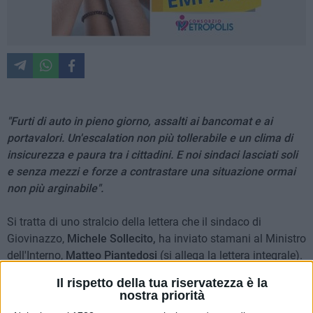
"Furti di auto in pieno giorno, assalti ai bancomat e ai
portavalori. Un'escalation non più tollerabile e un clima di
insicurezza e paura tra i cittadini. E noi sindaci lasciati soli
e senza mezzi e forze a contrastare una situazione ormai
non più arginabile".
Si tratta di uno stralcio della lettera che il sindaco di
Giovinazzo,
Michele Sollecito,
ha inviato stamani al Ministro
dell'Interno,
Matteo Piantedosi
(si allega la lettera integrale).
Non solo uno sfogo, ma una richiesta concreta di aiuto per
Il rispetto della tua riservatezza è la
contrastare una fase critica che interessa, ormai da tempo,
nostra priorità
non solo Giovinazzo ma tutto il Nord Barese.