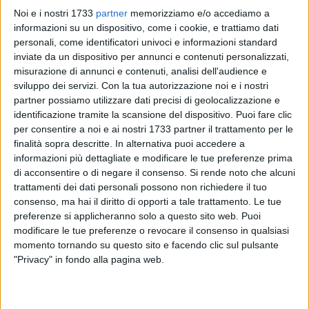
Noi e i nostri 1733
partner
memorizziamo e/o accediamo a
informazioni su un dispositivo, come i cookie, e trattiamo dati
personali, come identificatori univoci e informazioni standard
A cura di
inviate da un dispositivo per annunci e contenuti personalizzati,
GIANLUCA BATTISTA
misurazione di annunci e contenuti, analisi dell'audience e
sviluppo dei servizi.
Con la tua autorizzazione noi e i nostri
partner possiamo utilizzare dati precisi di geolocalizzazione e
identificazione tramite la scansione del dispositivo. Puoi fare clic
Nell'ambito del fitto programma di eventi liturgici e popolari
per consentire a noi e ai nostri 1733 partner il trattamento per le
in preparazione alla Pasqua, l'associazione Culturaly, sotto
finalità sopra descritte. In alternativa puoi accedere a
la guida spirituale di padre Francesco Depalo, ha previsto
informazioni più dettagliate e modificare le tue preferenze prima
per questa sera, sabato 21 marzo, un momento a metà
di acconsentire o di negare il consenso.
Si rende noto che alcuni
strada tra fede e cultura.
trattamenti dei dati personali possono non richiedere il tuo
consenso, ma hai il diritto di opporti a tale trattamento. Le tue
Alle 20.00, all'interno della
Concattedrale di Santa Maria
preferenze si applicheranno solo a questo sito web. Puoi
modificare le tue preferenze o revocare il consenso in qualsiasi
Assunta,
si terra la rappresentazione teatrale
"La Passione
momento tornando su questo sito e facendo clic sul pulsante
secondo Matteo"
per la regia di
Gerardo Placido (nella foto
"Privacy" in fondo alla pagina web.
nel recital sulla Madonna di Corsignano, ndr)
. I testi sono
tratti dagli scritti di don Tonino Bello e l'attore ed autore
pugliese ha voluto ripercorrere i momenti della Passione e