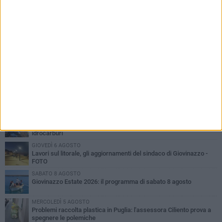
PIÙ LETTI QUESTA SETTIMANA
LUNEDÌ 3 AGOSTO
Miss Mamma Italiana: premiata anche una giovinazzese
VENERDÌ 7 AGOSTO
A Giovinazzo c'è il Concerto all'Alba
MARTEDÌ 4 AGOSTO
Liquidi oleosi sul litorale di Giovinazzo, rimossa macchia di
idrocarburi
GIOVEDÌ 6 AGOSTO
Lavori sul litorale, gli aggiornamenti del sindaco di Giovinazzo -
FOTO
SABATO 8 AGOSTO
Giovinazzo Estate 2026: il programma di sabato 8 agosto
MERCOLEDÌ 5 AGOSTO
Problemi raccolta plastica in Puglia: l'assessora Ciliento prova a
spegnere le polemiche