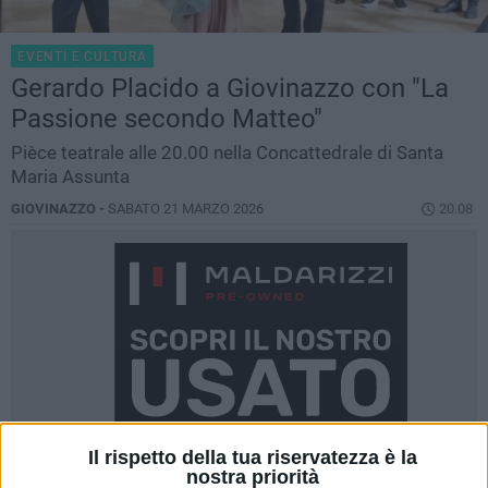
EVENTI E CULTURA
Gerardo Placido a Giovinazzo con "La
Passione secondo Matteo"
Pièce teatrale alle 20.00 nella Concattedrale di Santa
Maria Assunta
GIOVINAZZO -
SABATO 21 MARZO 2026
20.08
Il rispetto della tua riservatezza è la
nostra priorità