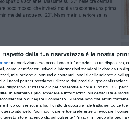
o spazio a schiarite. Massime sui 27° nelle ore centrali
are poco mosso, che inviterà molti a trascorrere una prima
minime della notte sui 20°. Massime in ulteriore salita
 calante
l rispetto della tua riservatezza è la nostra prior
artner
memorizziamo e/o accediamo a informazioni su un dispositivo, c
ali, come identificatori univoci e informazioni standard inviate da un di
zzati, misurazione di annunci e contenuti, analisi dell'audience e svilupp
6 AGOSTO 2026
i e i nostri partner possiamo utilizzare dati precisi di geolocalizzazione 
Lavori sul litorale, gli
del dispositivo. Puoi fare clic per consentire a noi e ai nostri 1731 partn
la
aggiornamenti del sindaco di
o
critte. In alternativa puoi accedere a informazioni più dettagliate e modif
Giovinazzo - FOTO
acconsentire o di negare il consenso.
Si rende noto che alcuni trattamen
e il tuo consenso, ma hai il diritto di opporti a tale trattamento. Le tue
 questo sito web. Puoi modificare le tue preferenze o revocare il conse
questo sito e facendo clic sul pulsante "Privacy" in fondo alla pagina