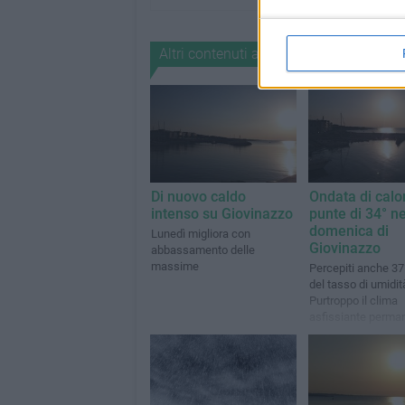
Altri contenuti a tema
Di nuovo caldo
Ondata di calo
intenso su Giovinazzo
punte di 34° ne
domenica di
Lunedì migliora con
Giovinazzo
abbassamento delle
massime
Percepiti anche 37°
del tasso di umidit
Purtroppo il clima
asfissiante permar
martedì 21 luglio