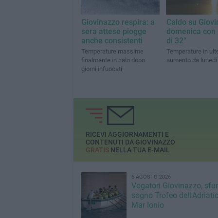
Giovinazzo respira: a
Caldo su Giovi
sera attese piogge
domenica con 
anche consistenti
di 32°
Temperature massime
Temperature in ulte
finalmente in calo dopo
aumento da lunedì
giorni infuocati
RICEVI AGGIORNAMENTI E
CONTENUTI DA GIOVINAZZO
GRATIS
NELLA TUA E-MAIL
6 AGOSTO 2026
Vogatori Giovinazzo, sfu
sogno Trofeo dell'Adriatic
Mar Ionio