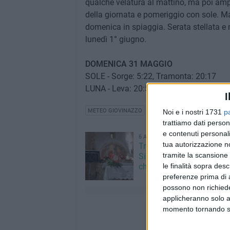
qualche velatura al mattino, ma poi ampi
della giornata e pomeriggio con sole. M
domenica in spiaggia. Serata stellata e 
lunedì 1° giugno.
DOMENICA 31 MAGGIO
SOLE - Sorge: 5:22, Tramonta: 20:17
LUNA - Leva: 20:58, Cala: 4:52 - Gibbosa
I
METEO GIOVINAZZO
Noi e i nostri 1731
p
trattiamo dati person
e contenuti personali
6 AGOSTO 2026
tua autorizzazione no
Trasfigurazione di Nostro
tramite la scansione 
Signore: il programma al
chiesetta del Padre Etern
le finalità sopra des
preferenze prima di 
possono non richieder
applicheranno solo a
momento tornando su 