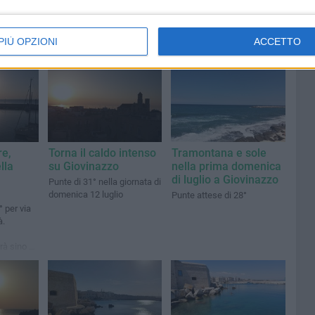
PIÙ OPZIONI
ACCETTO
re,
Torna il caldo intenso
Tramontana e sole
lla
su Giovinazzo
nella prima domenica
di luglio a Giovinazzo
Punte di 31° nella giornata di
domenica 12 luglio
Punte attese di 28°
 per via
à.
rà sino a