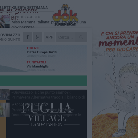
Ù LETTI QUESTA SETTIMANA
LUNEDÌ 3 AGOSTO
Miss Mamma Italiana: premiata anche una
giovinazzese
IOVINAZZO
MARTEDÌ 4 AGOSTO
APP
Liquidi oleosi sul litorale di Giovinazzo,
NIO QUINTO
rimossa macchia di idrocarburi
VENERDÌ 31 LUGLIO
Al via domani "Notti di Stelle 2026": tra il
mito di Mina, la comicità di Uccio De Santis
l ritmo del Salento
VENERDÌ 31 LUGLIO
"Officina Handmade", a Giovinazzo apre la
mostra dedicata all'arte del fatto a mano
LUNEDÌ 3 AGOSTO
«Giovinazzo, a che punto siamo?»:
PrimaVera Alternativa traccia il bilancio di
nni di Sollecito
MERCOLEDÌ 5 AGOSTO
Problemi raccolta plastica in Puglia:
l'assessora Ciliento prova a spegnere le
lemiche