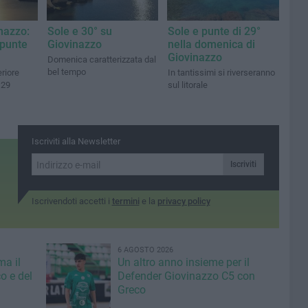
nazzo:
Sole e 30° su
Sole e punte di 29°
punte
Giovinazzo
nella domenica di
Giovinazzo
Domenica caratterizzata dal
bel tempo
riore
In tantissimi si riverseranno
 29
sul litorale
Iscriviti alla Newsletter
Iscriviti
Iscrivendoti accetti i
termini
e la
privacy policy
6 AGOSTO 2026
ma il
Un altro anno insieme per il
o e del
Defender Giovinazzo C5 con
Greco