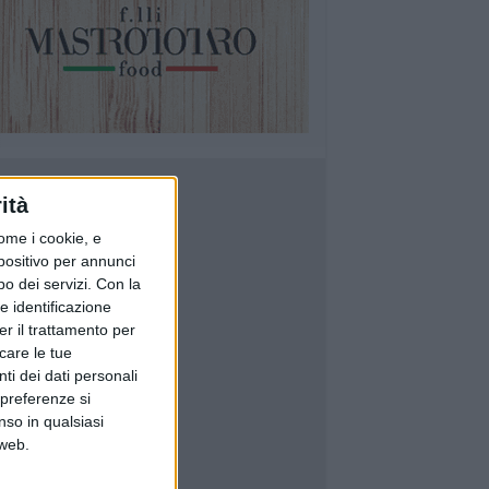
ità
ome i cookie, e
spositivo per annunci
o dei servizi.
Con la
e identificazione
er il trattamento per
icare le tue
ti dei dati personali
 preferenze si
nso in qualsiasi
 web.