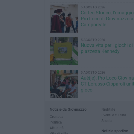
5 AGOSTO 2026
Corteo Storico, l'omaggio
Pro Loco di Giovinazzo a
Camporeale
5 AGOSTO 2026
Nuova vita per i giochi di
piazzetta Kennedy
5 AGOSTO 2026
Auè(je), Pro Loco Giovin
CT Lorusso-Cipparoli unit
gioco
Notizie da Giovinazzo
Nightlife
Eventi e cultura
Cronaca
Scuola
Politica
Attualità
Notizie sportive
Vita di città