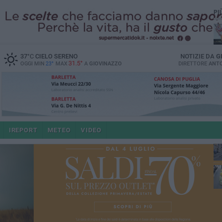
PI
37
°C
CIELO SERENO
NOTIZIE DA
G
31.5°
OGGI MIN
23°
MAX
A
GIOVINAZZO
DIRETTORE
ANTO
e i
IREPORT
METEO
VIDEO
4 a
po