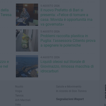
5 AGOSTO 2026
 della
Il nuovo Prefetto di Bari si
 Teresa
presenta: «Felice di tornare a
casa. Movida è opportunità ma
va governata»
5 AGOSTO 2026
Problemi raccolta plastica in
Puglia: l'assessora Ciliento prova
a spegnere le polemiche
4 AGOSTO 2026
azzo e
Liquidi oleosi sul litorale di
e nel
Giovinazzo, rimossa macchia di
idrocarburi
Nuoto
Salute e Movimento
Voga
In ricordo di Don Tonino
Tennis
Segnalazioni iReport
Arti Marziali
Vela
I