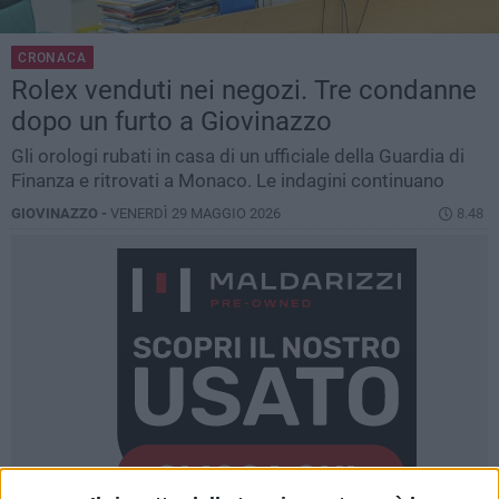
CRONACA
Rolex venduti nei negozi. Tre condanne
dopo un furto a Giovinazzo
Gli orologi rubati in casa di un ufficiale della Guardia di
Finanza e ritrovati a Monaco. Le indagini continuano
GIOVINAZZO -
VENERDÌ 29 MAGGIO 2026
8.48