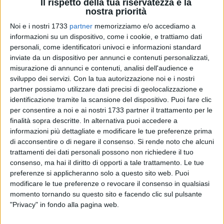
Il rispetto della tua riservatezza è la
nostra priorità
Noi e i nostri 1733
partner
memorizziamo e/o accediamo a
A cura di
informazioni su un dispositivo, come i cookie, e trattiamo dati
NICOLA MICCIONE
personali, come identificatori univoci e informazioni standard
inviate da un dispositivo per annunci e contenuti personalizzati,
misurazione di annunci e contenuti, analisi dell'audience e
sviluppo dei servizi.
Con la tua autorizzazione noi e i nostri
Condanne comprese tra i
4 anni e 4 mesi e i 2 anni
per
partner possiamo utilizzare dati precisi di geolocalizzazione e
ricettazione e commercio di prodotti falsi sono state
identificazione tramite la scansione del dispositivo. Puoi fare clic
disposte dalla giudice per l'udienza preliminare del
Tribunale
per consentire a noi e ai nostri 1733 partner il trattamento per le
di Bari
,
Anna De Simone
, per quattro persone coinvolte in un
finalità sopra descritte. In alternativa puoi accedere a
informazioni più dettagliate e modificare le tue preferenze prima
traffico di 45 orologi di lusso, rubati a novembre 2021 da un
di acconsentire o di negare il consenso.
Si rende noto che alcuni
appartamento di Giovinazzo.
trattamenti dei dati personali possono non richiedere il tuo
consenso, ma hai il diritto di opporti a tale trattamento. Le tue
La condanna più alta è stata decisa per
Alessandro
preferenze si applicheranno solo a questo sito web. Puoi
Lomaistro
, di Altamura, titolare dell'attività
La Belle Epoque
modificare le tue preferenze o revocare il consenso in qualsiasi
ritenuto l'ideatore e l'esecutore del piano, difeso
momento tornando su questo sito e facendo clic sul pulsante
dall'avvocato
Attilio Triggiani
. L'uomo è stato condannato
"Privacy" in fondo alla pagina web.
anche ad una multa di 2.400 euro e a risarcire la vittima, un