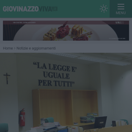
MENU
Home
Notizie e aggiornamenti