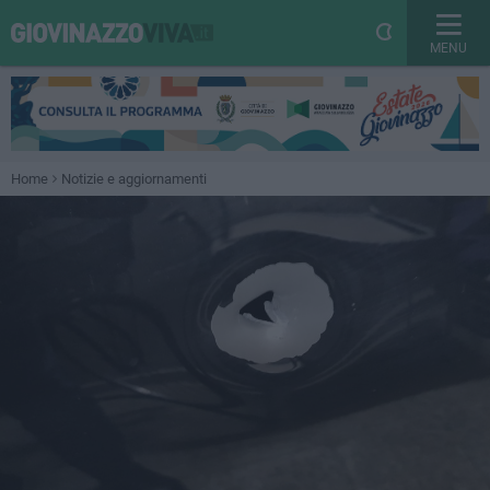
MENU
Home
Notizie e aggiornamenti