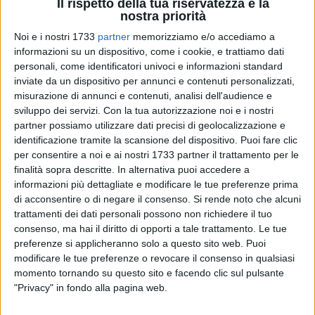
Il rispetto della tua riservatezza è la
nostra priorità
Noi e i nostri 1733
partner
memorizziamo e/o accediamo a
A cura di
informazioni su un dispositivo, come i cookie, e trattiamo dati
NICOLA MICCIONE
personali, come identificatori univoci e informazioni standard
inviate da un dispositivo per annunci e contenuti personalizzati,
misurazione di annunci e contenuti, analisi dell'audience e
sviluppo dei servizi.
Con la tua autorizzazione noi e i nostri
«Non ci lasceremo intimorire da niente e da nessuno». Con
partner possiamo utilizzare dati precisi di geolocalizzazione e
queste parole il sindaco
Michele Sollecito
ha commentato la
identificazione tramite la scansione del dispositivo. Puoi fare clic
notizia del danneggiamento dell'auto del comandante della
per consentire a noi e ai nostri 1733 partner il trattamento per le
Polizia Locale di Giovinazzo, Vito Bovino
. I danni non sono
finalità sopra descritte. In alternativa puoi accedere a
informazioni più dettagliate e modificare le tue preferenze prima
stati quantificati, al vaglio le immagini dei circuiti di
di acconsentire o di negare il consenso.
Si rende noto che alcuni
videosorveglianza della zona.
trattamenti dei dati personali possono non richiedere il tuo
consenso, ma hai il diritto di opporti a tale trattamento. Le tue
I fatti risalgono alla tarda serata di ieri, quando il
preferenze si applicheranno solo a questo sito web. Puoi
commissario superiore del corpo, al termine del turno di
modificare le tue preferenze o revocare il consenso in qualsiasi
lavoro, è andato a prendere la propria auto, una
Renault
momento tornando su questo sito e facendo clic sul pulsante
Kadjar
parcheggiata nel piazzale antistante il PalaPalmiotto
"Privacy" in fondo alla pagina web.
di via Devenuto. L'uomo, originario di Corato e molto