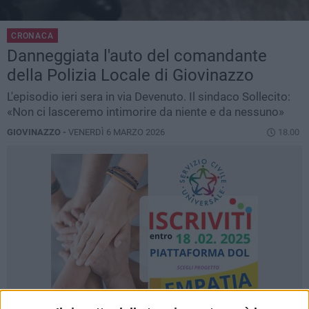
CRONACA
Danneggiata l'auto del comandante
della Polizia Locale di Giovinazzo
L'episodio ieri sera in via Devenuto. Il sindaco Sollecito:
«Non ci lasceremo intimorire da niente e da nessuno»
GIOVINAZZO -
VENERDÌ 6 MARZO 2026
18.00