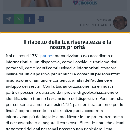
6
A cura di
GIUSEPPE DALBIS
Il rispetto della tua riservatezza è la
nostra priorità
È tornato il campionato di hockey su pista, con la 103esima
Noi e i nostri 1731
partner
memorizziamo e/o accediamo a
edizione della serie A1, ed è tornato a scaldarsi il
informazioni su un dispositivo, come i cookie, e trattiamo dati
PalaPansini.
personali, come identificatori univoci e informazioni standard
inviate da un dispositivo per annunci e contenuti personalizzati,
Ieri sera l'AFP Giovinazzo ha debuttato contro l'H.C.
misurazione di annunci e contenuti, analisi dell'audience e
Valdagno ma ha perso 3-4.
sviluppo dei servizi.
Con la tua autorizzazione noi e i nostri
partner possiamo utilizzare dati precisi di geolocalizzazione e
Per la prima di campionato Depalma schiera dal primo
identificazione tramite la scansione del dispositivo. Puoi fare clic
per consentire a noi e ai nostri 1731 partner il trattamento per le
minuto il nuovo portiere Guia, Cardoso, Clavel, il rientrato
finalità sopra descritte. In alternativa puoi accedere a
Mura e, al posto dell'infortunato Amato, Turturro.
informazioni più dettagliate e modificare le tue preferenze prima
di acconsentire o di negare il consenso.
Si rende noto che alcuni
Al 9' la prima rete ma purtroppo non nella porta avversaria.
trattamenti dei dati personali possono non richiedere il tuo