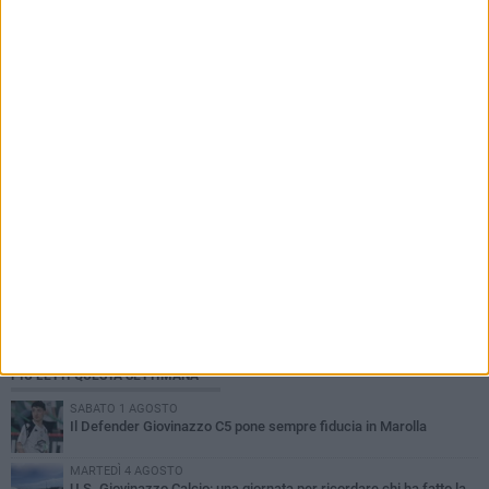
Madonna degli Angeli - FOTO
PIÙ LETTI QUESTA SETTIMANA
SABATO 1 AGOSTO
Il Defender Giovinazzo C5 pone sempre fiducia in Marolla
MARTEDÌ 4 AGOSTO
U.S. Giovinazzo Calcio: una giornata per ricordare chi ha fatto la