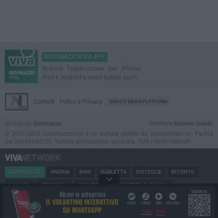
GIOVINAZZOVIVA APP
Scarica l'applicazione per iPhone,
iPad e Android e ricevi notizie push
Contatti
Policy e Privacy
GOCITY NEWS PLATFORM
Notizie da
Giovinazzo
Direttore
Antonio Quinto
© 2001-2026 GiovinazzoViva è un portale gestito da InnovaNews srl. Partita
iva 08059640725. Testata giornalistica registrata. Tutti i diritti riservati.
GIOVINAZZO
ANDRIA
BARI
BARLETTA
BISCEGLIE
BITONTO
CANOSA
CERIGNOLA
CORATO
MARGHERITA DI SAVOIA
MINERVINO
MODUGNO
MOLFETTA
PUGLIA
RUVO
SAN FERDINANDO
SPINAZZOLA
TERLIZZI
TRANI
TRINITAPOLI