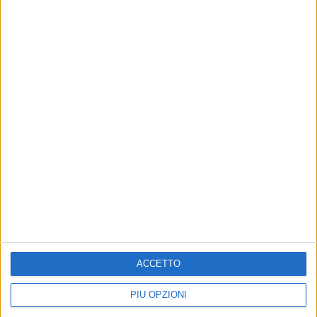
Altri contenuti a tema
ACCETTO
Chiesa giovinazzese celebra
Corpus Domini, il
Corpus Domini: l'itinerario
programma completo a
PIÙ OPZIONI
completo della processione
Giovinazzo
Santa Messa nella parrocchia Maria
Celebrazione eucaristica il 7 giugno