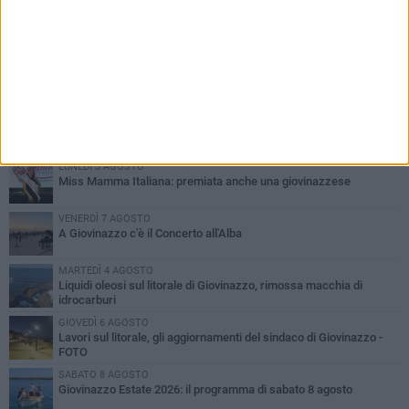
PIÙ LETTI QUESTA SETTIMANA
LUNEDÌ 3 AGOSTO
Miss Mamma Italiana: premiata anche una giovinazzese
VENERDÌ 7 AGOSTO
A Giovinazzo c'è il Concerto all'Alba
MARTEDÌ 4 AGOSTO
Liquidi oleosi sul litorale di Giovinazzo, rimossa macchia di
idrocarburi
GIOVEDÌ 6 AGOSTO
Lavori sul litorale, gli aggiornamenti del sindaco di Giovinazzo -
FOTO
SABATO 8 AGOSTO
Giovinazzo Estate 2026: il programma di sabato 8 agosto