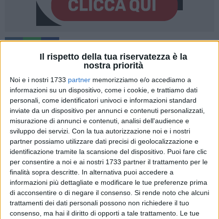
A cura di
Il rispetto della tua riservatezza è la
MARZIA MORVA E GIUSEPPE DALBIS
nostra priorità
Noi e i nostri 1733
partner
memorizziamo e/o accediamo a
informazioni su un dispositivo, come i cookie, e trattiamo dati
Per la Chiesa Cattolica il termine teologico è
personali, come identificatori univoci e informazioni standard
"transustanziazione",
ovvero la presenza di Cristo nell'ostia
inviate da un dispositivo per annunci e contenuti personalizzati,
consacrata. Il Corpo di Cristo non figuratamente, ma l'intera
misurazione di annunci e contenuti, analisi dell'audience e
sostanza del pane diventa il suo corpo, il vino diventa il suo
sviluppo dei servizi.
Con la tua autorizzazione noi e i nostri
sangue al momento della consacrazione.
partner possiamo utilizzare dati precisi di geolocalizzazione e
Questo è il
Corpus Domini
, solennità centrale nell'anno
identificazione tramite la scansione del dispositivo. Puoi fare clic
per consentire a noi e ai nostri 1733 partner il trattamento per le
liturgico, celebrato ieri, 7 giugno, anche dalla comunità di
finalità sopra descritte. In alternativa puoi accedere a
fedeli e dal clero giovinazzese.
informazioni più dettagliate e modificare le tue preferenze prima
di acconsentire o di negare il consenso.
Si rende noto che alcuni
Alle 19.30 la santa messa solenne celebrata all'esterno della
trattamenti dei dati personali possono non richiedere il tuo
parrocchia di
Maria SS Immacolata di viale Moro
, da dove,
consenso, ma hai il diritto di opporti a tale trattamento. Le tue