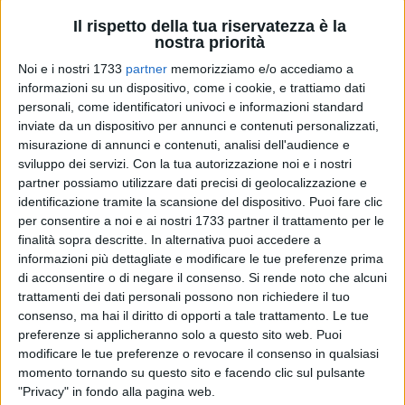
Il rispetto della tua riservatezza è la
nostra priorità
Noi e i nostri 1733
partner
memorizziamo e/o accediamo a
46
informazioni su un dispositivo, come i cookie, e trattiamo dati
A cura di
PAOLO ALBERTO MALERBA
personali, come identificatori univoci e informazioni standard
inviate da un dispositivo per annunci e contenuti personalizzati,
misurazione di annunci e contenuti, analisi dell'audience e
sviluppo dei servizi.
Con la tua autorizzazione noi e i nostri
L'artista terlizzese
Giacomo Angarano
, classe 1983, con una
partner possiamo utilizzare dati precisi di geolocalizzazione e
lunga formazione artistica e musicale alle spalle,
identificazione tramite la scansione del dispositivo. Puoi fare clic
attualmente insegnante di discipline artistiche all'Accademia
per consentire a noi e ai nostri 1733 partner il trattamento per le
delle Belle Arti, ha donato con amore un dipinto di
San
finalità sopra descritte. In alternativa puoi accedere a
Vincenzo de' Paoli,
alla
parrocchia Maria S.S. Immacolata
informazioni più dettagliate e modificare le tue preferenze prima
di acconsentire o di negare il consenso.
Si rende noto che alcuni
di Giovinazzo.
trattamenti dei dati personali possono non richiedere il tuo
«Un dono prezioso per la nostra comunità!»,
è stato il primo
consenso, ma hai il diritto di opporti a tale trattamento. Le tue
commento gioioso filtrato dalla parrocchia.
preferenze si applicheranno solo a questo sito web. Puoi
modificare le tue preferenze o revocare il consenso in qualsiasi
Lo scorso sabato 31 maggio 2025, alle ore 19:00, presso la
momento tornando su questo sito e facendo clic sul pulsante
stessa chiesa di Giovinazzo guidata dal parroco don Luigi
"Privacy" in fondo alla pagina web.