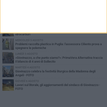
PIÙ LETTI QUESTA SETTIMANA
LUNEDÌ 3 AGOSTO
Miss Mamma Italiana: premiata anche una giovinazzese
MARTEDÌ 4 AGOSTO
Liquidi oleosi sul litorale di Giovinazzo, rimossa macchia di
idrocarburi
MERCOLEDÌ 5 AGOSTO
Problemi raccolta plastica in Puglia: l'assessora Ciliento prova a
spegnere le polemiche
LUNEDÌ 3 AGOSTO
«Giovinazzo, a che punto siamo?»: PrimaVera Alternativa traccia
il bilancio di 4 anni di Sollecito
MARTEDÌ 4 AGOSTO
Giovinazzo celebra la festività liturgica della Madonna degli
Angeli - FOTO
GIOVEDÌ 6 AGOSTO
Lavori sul litorale, gli aggiornamenti del sindaco di Giovinazzo -
FOTO