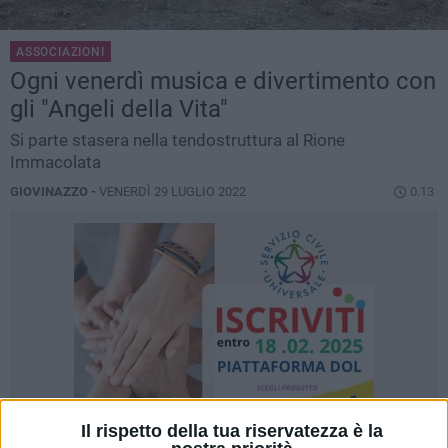
ASSOCIAZIONI
Ogni venerdì musica e divertimento con
gli "Angeli della Vita"
Si parte stasera nella tendostruttura al Rione
Immacolata
GIOVINAZZO -
VENERDÌ 29 LUGLIO 2022
0.13
Il rispetto della tua riservatezza è la