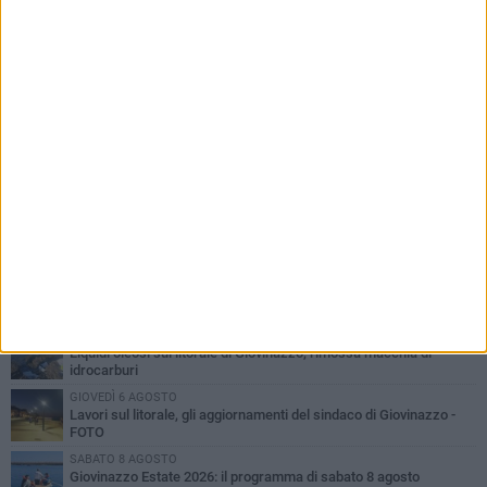
PIÙ LETTI QUESTA SETTIMANA
LUNEDÌ 3 AGOSTO
Miss Mamma Italiana: premiata anche una giovinazzese
VENERDÌ 7 AGOSTO
A Giovinazzo c'è il Concerto all'Alba
MARTEDÌ 4 AGOSTO
Liquidi oleosi sul litorale di Giovinazzo, rimossa macchia di
idrocarburi
GIOVEDÌ 6 AGOSTO
Lavori sul litorale, gli aggiornamenti del sindaco di Giovinazzo -
FOTO
SABATO 8 AGOSTO
Giovinazzo Estate 2026: il programma di sabato 8 agosto