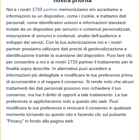
nostra priorità
Noi e i nostri 1733
partner
memorizziamo e/o accediamo a
informazioni su un dispositivo, come i cookie, e trattiamo dati
52
A cura di
personali, come identificatori univoci e informazioni standard
MARZIA MORVA
inviate da un dispositivo per annunci e contenuti personalizzati,
misurazione di annunci e contenuti, analisi dell'audience e
sviluppo dei servizi.
Con la tua autorizzazione noi e i nostri
partner possiamo utilizzare dati precisi di geolocalizzazione e
L'associazione
"Angeli della Vita"
, fondata dal compianto
identificazione tramite la scansione del dispositivo. Puoi fare clic
Pino Tulipani,
per il secondo anno consecutivo, invita i
per consentire a noi e ai nostri 1733 partner il trattamento per le
cittadini di Giovinazzo a trascorrere qualche ora in allegria e
finalità sopra descritte. In alternativa puoi accedere a
spensieratezza con la musica che proporrà
Nino Marzella,
informazioni più dettagliate e modificare le tue preferenze prima
di acconsentire o di negare il consenso.
Si rende noto che alcuni
già ideatore di svariati concerti ed incontri musicali, che con
trattamenti dei dati personali possono non richiedere il tuo
la sua simpatia e la sua esperienza da chansonnier allieterà
consenso, ma hai il diritto di opporti a tale trattamento. Le tue
i presenti.
preferenze si applicheranno solo a questo sito web. Puoi
modificare le tue preferenze o revocare il consenso in qualsiasi
L'iniziativa si svolgerà oggi, venerdì 29 luglio, a partire dalle
momento tornando su questo sito e facendo clic sul pulsante
ore 20.30, presso la tendostruttura dell'associazione sita
"Privacy" in fondo alla pagina web.
nella ex zona 167, adiacente ai campetti di calcio della
parrocchia Immacolata. Si tratta di un'occasione d'incontro