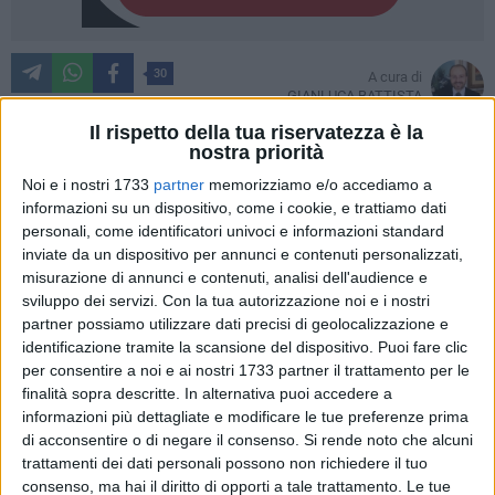
30
A cura di
GIANLUCA BATTISTA
Il rispetto della tua riservatezza è la
nostra priorità
Noi e i nostri 1733
partner
memorizziamo e/o accediamo a
Da una festa all'altra. Dopo quelle per la Madonna delle
informazioni su un dispositivo, come i cookie, e trattiamo dati
Grazie, per Sant'Antonio di Padova, per il Sacro Cuore di
personali, come identificatori univoci e informazioni standard
Gesù ed ultima in ordine di tempo, in onore di San Francesco
inviate da un dispositivo per annunci e contenuti personalizzati,
di Paola, Giovinazzo si sta immergendo nei primi
misurazione di annunci e contenuti, analisi dell'audience e
appuntamenti liturgici in onore della
Beata Vergine Maria
sviluppo dei servizi.
Con la tua autorizzazione noi e i nostri
del Monte Carmelo.
partner possiamo utilizzare dati precisi di geolocalizzazione e
identificazione tramite la scansione del dispositivo. Puoi fare clic
per consentire a noi e ai nostri 1733 partner il trattamento per le
Nella parrocchia San Giuseppe, sotto la guida spirituale del
finalità sopra descritte. In alternativa puoi accedere a
parroco,
don Vincenzo Sparapano,
e sotto il coordinamento
informazioni più dettagliate e modificare le tue preferenze prima
dell'associazione Abitino della Madonna del Carmine ed il
di acconsentire o di negare il consenso.
Si rende noto che alcuni
comitato guidato da
Pietro Sifo,
è iniziata la Novena sin da
trattamenti dei dati personali possono non richiedere il tuo
lunedì 7 luglio e terminerà nella serata del 14 luglio. I
consenso, ma hai il diritto di opporti a tale trattamento. Le tue