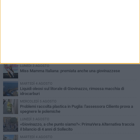
PIÙ LETTI QUESTA SETTIMANA
LUNEDÌ 3 AGOSTO
Miss Mamma Italiana: premiata anche una giovinazzese
MARTEDÌ 4 AGOSTO
Liquidi oleosi sul litorale di Giovinazzo, rimossa macchia di
idrocarburi
MERCOLEDÌ 5 AGOSTO
Problemi raccolta plastica in Puglia: l'assessora Ciliento prova a
spegnere le polemiche
LUNEDÌ 3 AGOSTO
«Giovinazzo, a che punto siamo?»: PrimaVera Alternativa traccia
il bilancio di 4 anni di Sollecito
MARTEDÌ 4 AGOSTO