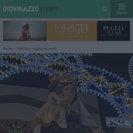
MENU
Home
Notizie e aggiornamenti