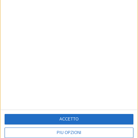
Altri contenuti a tema
ACCETTO
Ieri sera la processione
Giovinazzo in festa per la
PIÙ OPZIONI
della Madonna del Carmine:
Madonna del Carmine: il