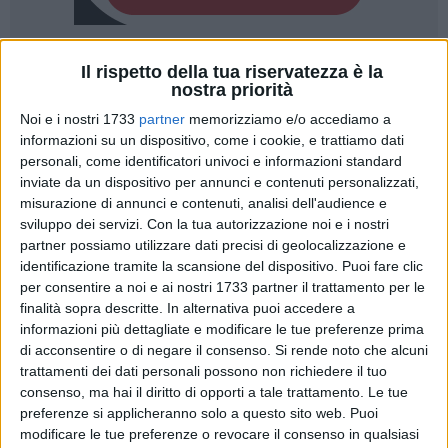
62
Il rispetto della tua riservatezza è la
A cura di
LA REDAZIONE
nostra priorità
Noi e i nostri 1733
partner
memorizziamo e/o accediamo a
informazioni su un dispositivo, come i cookie, e trattiamo dati
Pieno di consensi e di pubblico anche per la versione
personali, come identificatori univoci e informazioni standard
inviate da un dispositivo per annunci e contenuti personalizzati,
autunno-invernale della
Festa della Musica
, andata in scena
misurazione di annunci e contenuti, analisi dell'audience e
all'interno dell'Auditorium dell'Istituto Vittorio Emanuele II di
sviluppo dei servizi.
Con la tua autorizzazione noi e i nostri
Giovinazzo domenica 20 novembre.
partner possiamo utilizzare dati precisi di geolocalizzazione e
identificazione tramite la scansione del dispositivo. Puoi fare clic
Protagonista del concerto
"Swing That Music",
format ideato
per consentire a noi e ai nostri 1733 partner il trattamento per le
dal direttore artistico Tommaso Pappagallo e da Paolo
finalità sopra descritte. In alternativa puoi accedere a
Dinatale, il
"Satchmo Legacy Quartet",
formato da musicisti
informazioni più dettagliate e modificare le tue preferenze prima
di acconsentire o di negare il consenso.
Si rende noto che alcuni
maturi quali Doni Antonelli (tromba), Peppino Mitolo
trattamenti dei dati personali possono non richiedere il tuo
(pianoforte), Carlo De Toma (chitarra e voce) e Sal Della
consenso, ma hai il diritto di opporti a tale trattamento. Le tue
Crociata (contrabbasso). A presentare la serata Rosalba
preferenze si applicheranno solo a questo sito web. Puoi
Turturro.
modificare le tue preferenze o revocare il consenso in qualsiasi