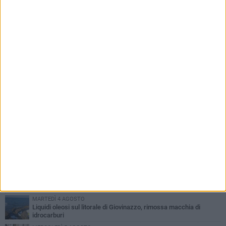
PIÙ LETTI QUESTA SETTIMANA
LUNEDÌ 3 AGOSTO
Miss Mamma Italiana: premiata anche una giovinazzese
MARTEDÌ 4 AGOSTO
Liquidi oleosi sul litorale di Giovinazzo, rimossa macchia di
idrocarburi