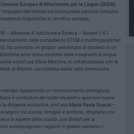
ro Comune Europeo di Riferimento per le Lingue (QCER).
l'impegno dell'istituto nel promuovere percorsi formativi
competenze linguistiche in un'ottica europea.
NRR – Missione 4: Istruzione e Ricerca – Azione 1.4.1
l potenziamento delle competenze STEM e multilinguistiche"
, ha coinvolto un gruppo selezionato di studenti in un
 didattiche sono state condotte dalle insegnanti di lingua
Savino e prof.ssa Silvia Mezzina, in collaborazione con le
itish di Bitonto, consolidata realtà nella formazione
Cambridge rappresenta un riconoscimento prestigioso,
chisce il curriculum dei nostri studenti e apre loro nuove
 la dirigente scolastica, prof.ssa
Maria Paola Scorza
–
 sinergico tra scuola, famiglie e territorio. Ringrazio con
tuto e le esperte della scuola Just British per la
anno accompagnato i ragazzi in questo percorso.»