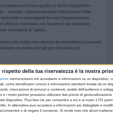
uto potenziare tutte e quattro le abilità linguistiche –
e – secondo i rigorosi standard internazionali della
 motivante e coinvolgente ha reso l'apprendimento
ne efficace, culminata con l'esame finale sostenuto
ola secondaria di I grado.
educativa più ampia che valorizza le competenze trasversali
studenti strumenti concreti per affrontare con
tuto Comprensivo "Bosco-Buonarroti" conferma ancora una
l rispetto della tua riservatezza è la nostra prior
e didattica e nella promozione dell'eccellenza, investendo
 alunni.
artner
memorizziamo e/o accediamo a informazioni su un dispositivo, c
ito le certificazioni Cambridge
ali, come identificatori univoci e informazioni standard inviate da un di
zzati, misurazione di annunci e contenuti, analisi dell'audience e svilupp
i e i nostri partner possiamo utilizzare dati precisi di geolocalizzazione 
del dispositivo. Puoi fare clic per consentire a noi e ai nostri 1731 partn
critte. In alternativa puoi accedere a informazioni più dettagliate e modif
acconsentire o di negare il consenso.
Si rende noto che alcuni trattamen