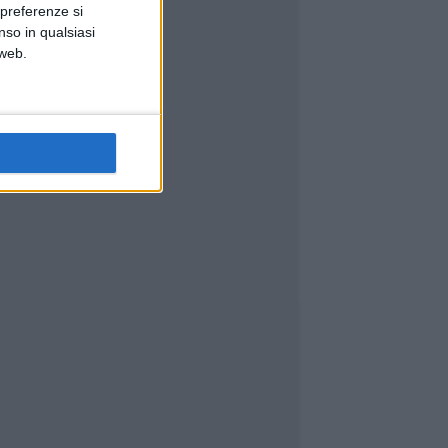
 preferenze si
nso in qualsiasi
 web.