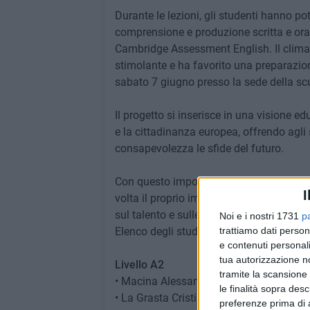
Durante le lezioni, gli studenti hanno pot
comprensione e produzione scritta e oral
Cambridge Assessment English. Il clima
stimolante e ha favorito una preparazio
sabato 7 giugno presso la sede della scu
Il progetto si inserisce in una visione 
e la cittadinanza europea, offrendo agli 
consapevolezza le sfide del futuro.
Con questo importante risultato, l'Isti
I
volta il proprio impegno nell'innovazion
sul talento e sulle potenzialità dei propri
Noi e i nostri 1731
p
Elenco degli studenti che hanno consegu
trattiamo dati person
e contenuti personali
tua autorizzazione no
Livello A2
tramite la scansione 
• Macina Alessandro 1C
le finalità sopra des
• La Grasta Cristian 2A
preferenze prima di 