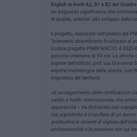
English ai livelli A2, B1 e B2 del Quad
Un traguardo significativo che conferma 
di qualità, orientati allo sviluppo delle 
Il progetto, realizzato nell'ambito del P
"Intervento straordinario finalizzato a
(codice progetto PNRR M4C1I1.4-2022-65)
percorso intensivo di 30 ore. Le attività
inglese dell'istituto, prof.ssa Giovanna 
esperte madrelingua della scuola Just Br
linguistica del territorio.
«Il conseguimento delle certificazioni 
valido a livello internazionale, che arric
opportunità
– ha dichiarato con orgoglio
ma soprattutto è il risultato di un lavoro
gratitudine le docenti di inglese dell'isti
professionalità e la passione con cui h