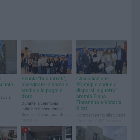
a
Scuola "Buonarroti",
L’Associazione
scuola
assegnate le borse di
“Famiglie caduti e
studio e le pagelle
dispersi in guerra”
d'oro
premia Elena
 su via
Fiorentino e Victoria
Durante la cerimonia
Rizzi
intitolato il laboratorio di
Scienze alla prof.ssa Grazia
Riconoscimento alla Scuola
Marzella
"Buonarroti" di Giovinazzo
1