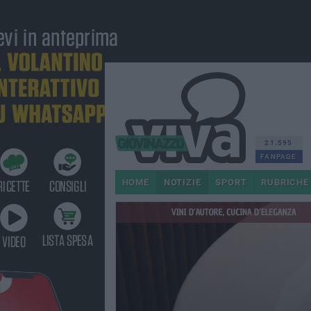
21.595
FANPAGE
HOME
NOTIZIE
SPORT
RUBRICHE