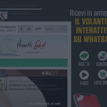
Ù LETTI QUESTA SETTIMANA
LUNEDÌ 3 AGOSTO
Miss Mamma Italiana: premiata anche una
giovinazzese
IOVINAZZO
MARTEDÌ 4 AGOSTO
APP
Liquidi oleosi sul litorale di Giovinazzo,
NIO QUINTO
rimossa macchia di idrocarburi
VENERDÌ 31 LUGLIO
Al via domani "Notti di Stelle 2026": tra il
mito di Mina, la comicità di Uccio De Santis
l ritmo del Salento
VENERDÌ 31 LUGLIO
"Officina Handmade", a Giovinazzo apre la
mostra dedicata all'arte del fatto a mano
LUNEDÌ 3 AGOSTO
«Giovinazzo, a che punto siamo?»:
PrimaVera Alternativa traccia il bilancio di
nni di Sollecito
MERCOLEDÌ 5 AGOSTO
Problemi raccolta plastica in Puglia:
l'assessora Ciliento prova a spegnere le
lemiche