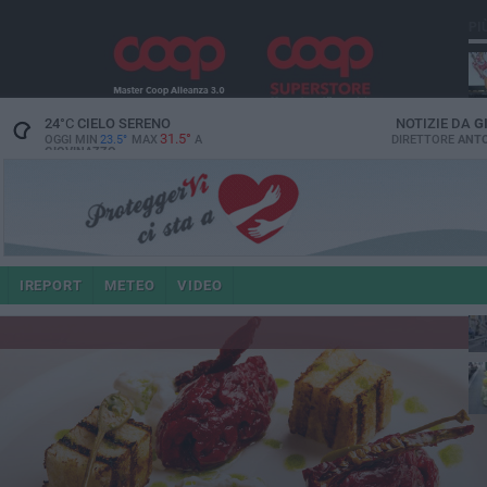
PI
24
°C
CIELO SERENO
NOTIZIE DA
G
31.5°
OGGI MIN
23.5°
MAX
A
DIRETTORE
ANTO
GIOVINAZZO
e i
IREPORT
METEO
VIDEO
4 a
po