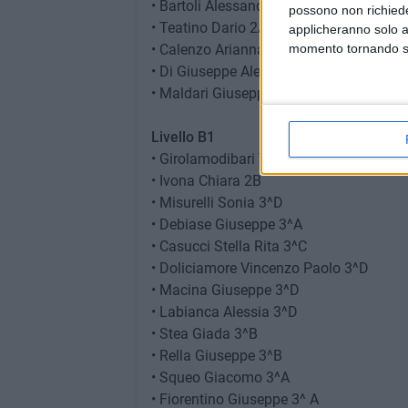
• Bartoli Alessandro 2A
possono non richieder
• Teatino Dario 2A
applicheranno solo a
• Calenzo Arianna 3^A
momento tornando su 
• Di Giuseppe Alessia 3^A
• Maldari Giuseppe 3^A
Livello B1
• Girolamodibari Vittoria 2A
• Ivona Chiara 2B
• Misurelli Sonia 3^D
• Debiase Giuseppe 3^A
• Casucci Stella Rita 3^C
• Doliciamore Vincenzo Paolo 3^D
• Macina Giuseppe 3^D
• Labianca Alessia 3^D
• Stea Giada 3^B
• Rella Giuseppe 3^B
• Squeo Giacomo 3^A
• Fiorentino Giuseppe 3^ A