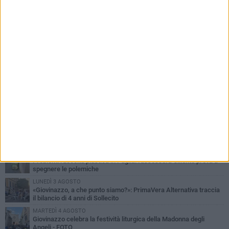
PIÙ LETTI QUESTA SETTIMANA
LUNEDÌ 3 AGOSTO
Miss Mamma Italiana: premiata anche una giovinazzese
MARTEDÌ 4 AGOSTO
Liquidi oleosi sul litorale di Giovinazzo, rimossa macchia di
idrocarburi
MERCOLEDÌ 5 AGOSTO
Problemi raccolta plastica in Puglia: l'assessora Ciliento prova a
spegnere le polemiche
LUNEDÌ 3 AGOSTO
«Giovinazzo, a che punto siamo?»: PrimaVera Alternativa traccia
il bilancio di 4 anni di Sollecito
MARTEDÌ 4 AGOSTO
Giovinazzo celebra la festività liturgica della Madonna degli
Angeli - FOTO