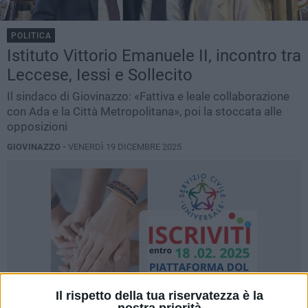
POLITICA
Istituto Vittorio Emanuele II, incontro tra
Leccese, Iessi e Sollecito
Il sindaco di Giovinazzo: «Fattiva e leale collaborazione
con Ada e la Città Metropolitana», poi la stoccata alle
opposizioni
GIOVINAZZO -
VENERDÌ 19 DICEMBRE 2025
Il rispetto della tua riservatezza è la
nostra priorità