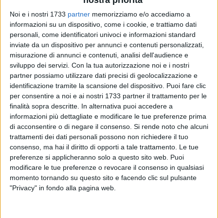
Noi e i nostri 1733
partner
memorizziamo e/o accediamo a
informazioni su un dispositivo, come i cookie, e trattiamo dati
personali, come identificatori univoci e informazioni standard
43
inviate da un dispositivo per annunci e contenuti personalizzati,
A cura di
LA REDAZIONE
misurazione di annunci e contenuti, analisi dell'audience e
sviluppo dei servizi.
Con la tua autorizzazione noi e i nostri
partner possiamo utilizzare dati precisi di geolocalizzazione e
identificazione tramite la scansione del dispositivo. Puoi fare clic
«Oggi ho incontrato la nuova delegata per
l'Istituto Vittorio
per consentire a noi e ai nostri 1733 partner il trattamento per le
Emanuele II,
la nostra concittadina
Ada Iessi.
Alla presenza
finalità sopra descritte. In alternativa puoi accedere a
del sindaco metropolitano Vito Leccese abbiamo instaurato
informazioni più dettagliate e modificare le tue preferenze prima
il giusto rapporto di collaborazione per valorizzare l'Istituto.
di acconsentire o di negare il consenso.
Si rende noto che alcuni
Ad Ada i miei migliori auguri di buon lavoro».
trattamenti dei dati personali possono non richiedere il tuo
consenso, ma hai il diritto di opporti a tale trattamento. Le tue
preferenze si applicheranno solo a questo sito web. Puoi
Lo ha scritto sui canali social il sindaco di Giovinazzo,
modificare le tue preferenze o revocare il consenso in qualsiasi
Michele Sollecito,
che ha quindi tirato una stoccata agli
momento tornando su questo sito e facendo clic sul pulsante
avversari politici:
«Al PD Giovinazzo, Primavera Alternativa e
"Privacy" in fondo alla pagina web.
Sinistra Italiana Giovinazzo che avevano dedotto questa
nomina come prova della "irrilevanza politica" della mia
Amministrazione, vorrei ricordare che il sindaco di