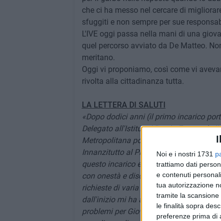
che ci ha messo nel cercare di migliorare l
sfuggiti e non sempre per sue responsabi
L'IVE oggi passa nella mani di una giov
quel percorso avviato da De Matteo. Non s
meritano.
Oggi vi proponiamo, così come vi avevam
rivolta alla cittadinanza tutta.
LA LETTERA DI SALUTI
«Dopo dodici anni (il primo incarico porta
Delegato all'Istituto Vittorio Emanuele II
I
Metropolitana poi - mi sembra doveroso 
Innanzitutto al Prof. Francesco Schittul
Noi e i nostri 1731
p
questo incarico e all'Ing. Antonio Deca
trattiamo dati person
e contenuti personali
con onestà e discrezione con tutte le ma
tua autorizzazione no
richieste di varia natura. Un ringrazia
tramite la scansione 
dall'inizio mi ha accolto con garbo e sim
le finalità sopra des
problemi per Giovinazzo. Ci attivammo, inf
preferenze prima di 