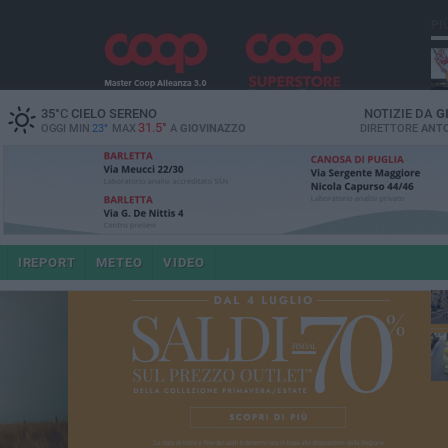
PI
35
°C
CIELO SERENO
NOTIZIE DA
G
31.5°
OGGI MIN
23°
MAX
A
GIOVINAZZO
DIRETTORE
ANTO
e i
IREPORT
METEO
VIDEO
4 a
po