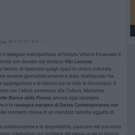
d by
 il delegato metropolitano all'Istituto Vittorio Emanuele II.
nata con decreto dal sindaco
Vito Leccese.
a tentato di ripensare quegli spazi in chiave culturale,
e sovente giornalisticamente è stato ribattezzato l'ex
ggregazione e di rilancio per la città di Giovinazzo. Il
ato con l'allora assessora alla Cultura, Marianna
tte Bianca della Poesia
, ancora oggi rassegna
ro
e la
rassegna europea di Danza Contemporanea con
 dei momenti chiave di un mandato talvolta oggetto di
a collaborazione e la disponibilità, ciascuno nel suo ruolo,
iamo interpellato sui problemi del plesso e per lo slancio