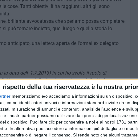
e cose. Tanti obiettivi li ha raggiunti, altri gli sono
lità.
ane, brillante avvocatessa che speriamo possa completare
i può tornare indietro, quel luogo e quella storia lo
o anticipato, una lettera aperta dell'ormai ex delegato
 la data dell' 1.7.2013) in cui ho svolto il ruolo di
 di Giovinazzo - della Provincia prima e della Città
l rispetto della tua riservatezza è la nostra prior
e opportuno rivolgere qualche saluto e ringraziamento.
li che nel 2013 ebbe piena fiducia in me e mi assegnò
artner
memorizziamo e/o accediamo a informazioni su un dispositivo, c
ro che dal 2015 mi ha sempre riconfermato. Ho collaborato
ali, come identificatori univoci e informazioni standard inviate da un di
zzati, misurazione di annunci e contenuti, analisi dell'audience e svilupp
estranze e associazioni che si sono rivolte a me per le
i e i nostri partner possiamo utilizzare dati precisi di geolocalizzazione 
mento particolare al Sindaco Tommaso Depalma che sin
del dispositivo. Puoi fare clic per consentire a noi e ai nostri 1731 partn
patia. Con lui ricordo di aver risolto uno dei più importanti
critte. In alternativa puoi accedere a informazioni più dettagliate e modif
atti, per il trasferimento all'Istituto del 118 e della
acconsentire o di negare il consenso.
Si rende noto che alcuni trattamen