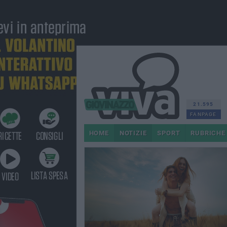
21.595
FANPAGE
HOME
NOTIZIE
SPORT
RUBRICHE