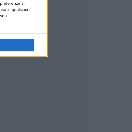
 preferenze si
nso in qualsiasi
 web.