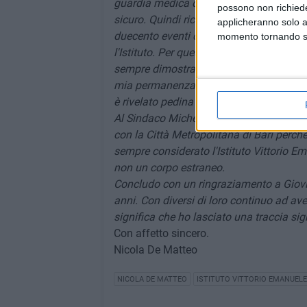
guardia medica della Asl in quanto il v
possono non richieder
sicuro. Quindi ricordo con orgoglio che 
applicheranno solo a
duecento eventi culturali che hanno qual
momento tornando su 
l'Istituto. Per questo un doveroso ringra
sempre dimostrato onestà e competenza.
mia permanenza all'Istituto: il dipenden
è rivelato pedina importante per la mia 
Al Sindaco Michele Sollecito auguro di 
con la Città Metropolitana di Bari perch
sempre considerato l'Istituto Vittorio E
non un corpo estraneo.
Concludo con un ringraziamento a Giovin
anni. Con diversi di loro continuo ad av
significa che ho lasciato una traccia si
Con affetto sincero.
Nicola De Matteo
NICOLA DE MATTEO
ISTITUTO VITTORIO EMANUELE 