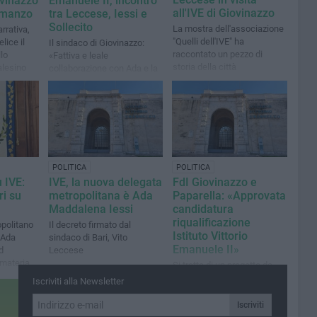
ovinazzo
Emanuele II, incontro
all'IVE di Giovinazzo
romanzo
tra Leccese, Iessi e
Sollecito
La mostra dell'associazione
rrativa,
"Quelli dell'IVE" ha
lice il
Il sindaco di Giovinazzo:
raccontato un pezzo di
lo
«Fattiva e leale
storia della città
alesino
collaborazione con Ada e la
Città Metropolitana», poi la
stoccata alle opposizioni
POLITICA
POLITICA
 IVE:
IVE, la nuova delegata
FdI Giovinazzo e
ri su
metropolitana è Ada
Paparella: «Approvata
Maddalena Iessi
candidatura
riqualificazione
opolitano
Il decreto firmato dal
Istituto Vittorio
d Ada
sindaco di Bari, Vito
Emanuele II»
d
Leccese
 materia
Si tratta di un progetto da
bbandono
16,76 milioni di euro
Iscriviti alla Newsletter
Iscriviti