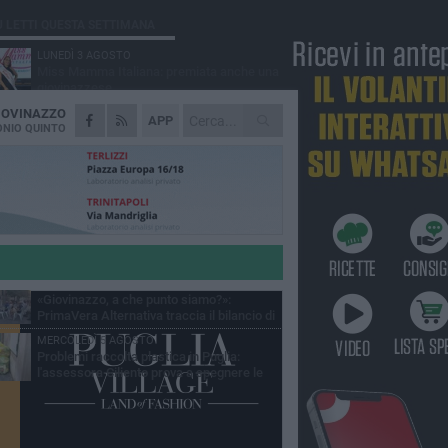
Ù LETTI QUESTA SETTIMANA
LUNEDÌ 3 AGOSTO
Miss Mamma Italiana: premiata anche una
giovinazzese
IOVINAZZO
MARTEDÌ 4 AGOSTO
APP
Liquidi oleosi sul litorale di Giovinazzo,
NIO QUINTO
rimossa macchia di idrocarburi
VENERDÌ 31 LUGLIO
Al via domani "Notti di Stelle 2026": tra il
mito di Mina, la comicità di Uccio De Santis
l ritmo del Salento
VENERDÌ 31 LUGLIO
"Officina Handmade", a Giovinazzo apre la
mostra dedicata all'arte del fatto a mano
LUNEDÌ 3 AGOSTO
«Giovinazzo, a che punto siamo?»:
PrimaVera Alternativa traccia il bilancio di
nni di Sollecito
MERCOLEDÌ 5 AGOSTO
Problemi raccolta plastica in Puglia:
l'assessora Ciliento prova a spegnere le
lemiche