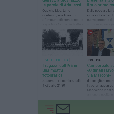
dell'IVE a Giovinazzo:
presenta a Gi
le parole di Ada Iessi
il suo primo 
Qualche idea, tanto
Dalla poesia alla na
confronto, una linea con
inizia in Sala San Fe
sfumature differenti rispetto
nuovo percorso del
a quella di Nicola De Matteo
scrittore e poeta p
24
EVENTI E CULTURA
POLITICA
I ragazzi dell'IVE in
Camporeale su
una mostra
«Ultimati i lavo
fotografica
Via Marconi»
Stasera, 14 dicembre, dalle
Il consigliere metr
17.30 alle 21.30
fa poi gli auguri a
Maddalena Iessi e
annuncia novità in
di contrasto all'a
rifiuti