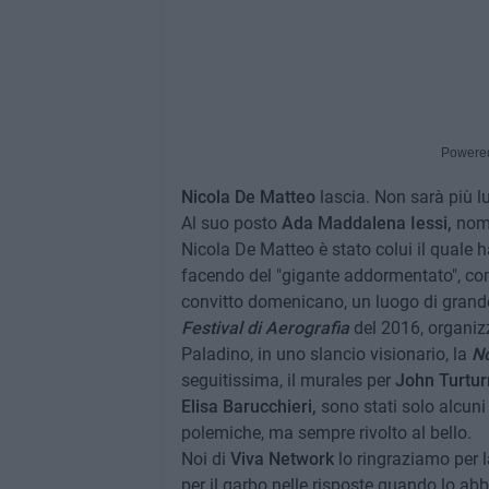
Powere
Nicola De Matteo
lascia. Non sarà più lui
Al suo posto
Ada Maddalena Iessi,
nomi
Nicola De Matteo è stato colui il quale h
facendo del "gigante addormentato", com
convitto domenicano, un luogo di grande a
Festival di Aerografia
del 2016, organizz
Paladino, in uno slancio visionario, la
No
seguitissima, il murales per
John Turtur
Elisa Barucchieri,
sono stati solo alcuni
polemiche, ma sempre rivolto al bello.
Noi di
Viva Network
lo ringraziamo per l
per il garbo nelle risposte quando lo abb