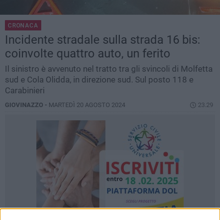
CRONACA
Incidente stradale sulla strada 16 bis:
coinvolte quattro auto, un ferito
Il sinistro è avvenuto nel tratto tra gli svincoli di Molfetta
sud e Cola Olidda, in direzione sud. Sul posto 118 e
Carabinieri
GIOVINAZZO -
MARTEDÌ 20 AGOSTO 2024
23.29