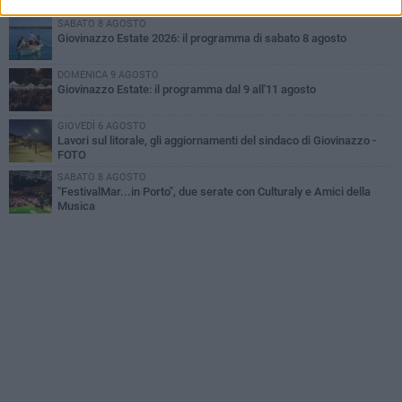
idrocarburi
SABATO 8 AGOSTO
Giovinazzo Estate 2026: il programma di sabato 8 agosto
DOMENICA 9 AGOSTO
Giovinazzo Estate: il programma dal 9 all'11 agosto
GIOVEDÌ 6 AGOSTO
Lavori sul litorale, gli aggiornamenti del sindaco di Giovinazzo -
FOTO
SABATO 8 AGOSTO
"FestivalMar...in Porto", due serate con Culturaly e Amici della
Musica