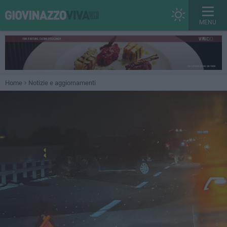
MENU
Home
Notizie e aggiornamenti