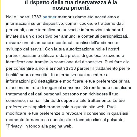
Il rispetto della tua riservatezza è la
nostra priorità
Noi e i nostri 1733
partner
memorizziamo e/o accediamo a
informazioni su un dispositivo, come i cookie, e trattiamo dati
8
A cura di
personali, come identificatori univoci e informazioni standard
NICOLA MICCIONE
inviate da un dispositivo per annunci e contenuti personalizzati,
misurazione di annunci e contenuti, analisi dell'audience e
sviluppo dei servizi.
Con la tua autorizzazione noi e i nostri
partner possiamo utilizzare dati precisi di geolocalizzazione e
Quattro auto coinvolte, disagi e traffico impazzito sulla
identificazione tramite la scansione del dispositivo. Puoi fare clic
strada statale 16 bis. È stata una serata di duro lavoro per i
per consentire a noi e ai nostri 1733 partner il trattamento per le
Carabinieri
della
Compagnia di Molfetta
, che hanno dovuto
finalità sopra descritte. In alternativa puoi accedere a
avviare i rilievi in una situazione complessa, dopo un
informazioni più dettagliate e modificare le tue preferenze prima
tamponamento a catena che ha visto un ferito, per fortuna in
di acconsentire o di negare il consenso.
Si rende noto che alcuni
trattamenti dei dati personali possono non richiedere il tuo
condizioni tutt'altro che gravi.
consenso, ma hai il diritto di opporti a tale trattamento. Le tue
preferenze si applicheranno solo a questo sito web. Puoi
È successo intorno alle ore 22.30 fra gli svincoli di Molfetta
modificare le tue preferenze o revocare il consenso in qualsiasi
sud e Cola Olidda, in direzione sud. Qui, per via di un
momento tornando su questo sito e facendo clic sul pulsante
incidente a catena che avrebbe potuto generare
"Privacy" in fondo alla pagina web.
conseguenze anche peggiori, sono dovuti intervenire in fretta