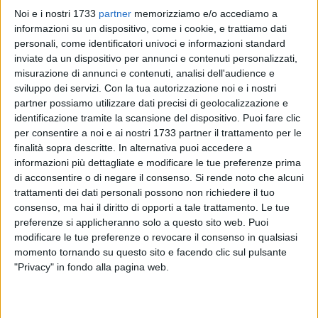
Noi e i nostri 1733
partner
memorizziamo e/o accediamo a
informazioni su un dispositivo, come i cookie, e trattiamo dati
personali, come identificatori univoci e informazioni standard
inviate da un dispositivo per annunci e contenuti personalizzati,
11
misurazione di annunci e contenuti, analisi dell'audience e
sviluppo dei servizi.
Con la tua autorizzazione noi e i nostri
partner possiamo utilizzare dati precisi di geolocalizzazione e
Le amministrazioni comunali di Molfetta e Giovinazzo,
identificazione tramite la scansione del dispositivo. Puoi fare clic
assessorati ai servizi sociali, in collaborazione con il servizio
per consentire a noi e ai nostri 1733 partner il trattamento per le
di pronto intervento sociale (PIS) servizio di Ambito
finalità sopra descritte. In alternativa puoi accedere a
informazioni più dettagliate e modificare le tue preferenze prima
territoriale Molfetta-Giovinazzo, e con i servizi territoriali,
di acconsentire o di negare il consenso.
Si rende noto che alcuni
cooperativa sociale Shalom, Metropolis, cooperativa
trattamenti dei dati personali possono non richiedere il tuo
Arancio, in collaborazione con il Sermolfetta, cooperativa
consenso, ma hai il diritto di opporti a tale trattamento. Le tue
sociale Nadir, per fronteggiare l'emergenza caldo, attivano
preferenze si applicheranno solo a questo sito web. Puoi
l'iniziativa "Con te in ogni momento".
modificare le tue preferenze o revocare il consenso in qualsiasi
momento tornando su questo sito e facendo clic sul pulsante
Chiamando il numero verde gratuito 800 174272, anziani e
"Privacy" in fondo alla pagina web.
persone che, per i motivi più diversi, non sono nelle
condizioni di uscire di casa, possono richiedere la consegna