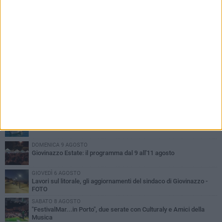
PIÙ LETTI QUESTA SETTIMANA
VENERDÌ 7 AGOSTO
A Giovinazzo c'è il Concerto all'Alba
MARTEDÌ 4 AGOSTO
Liquidi oleosi sul litorale di Giovinazzo, rimossa macchia di
idrocarburi
SABATO 8 AGOSTO
Giovinazzo Estate 2026: il programma di sabato 8 agosto
DOMENICA 9 AGOSTO
Giovinazzo Estate: il programma dal 9 all'11 agosto
GIOVEDÌ 6 AGOSTO
Lavori sul litorale, gli aggiornamenti del sindaco di Giovinazzo -
FOTO
SABATO 8 AGOSTO
"FestivalMar...in Porto", due serate con Culturaly e Amici della
Musica