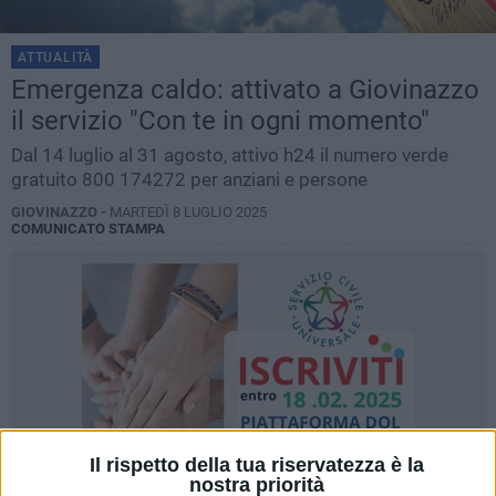
ATTUALITÀ
Emergenza caldo: attivato a Giovinazzo
il servizio "Con te in ogni momento"
Dal 14 luglio al 31 agosto, attivo h24 il numero verde
gratuito 800 174272 per anziani e persone
GIOVINAZZO -
MARTEDÌ 8 LUGLIO 2025
COMUNICATO STAMPA
Il rispetto della tua riservatezza è la
nostra priorità