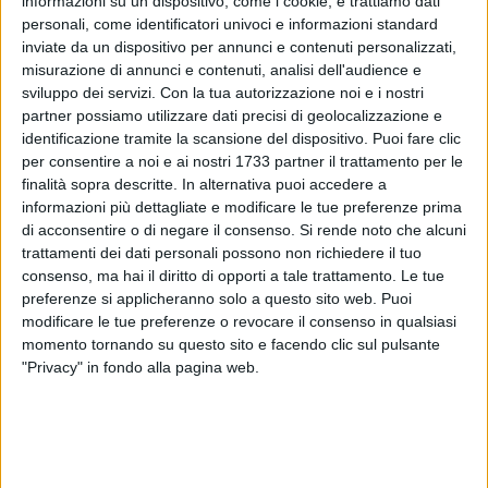
informazioni su un dispositivo, come i cookie, e trattiamo dati
personali, come identificatori univoci e informazioni standard
inviate da un dispositivo per annunci e contenuti personalizzati,
misurazione di annunci e contenuti, analisi dell'audience e
sviluppo dei servizi.
Con la tua autorizzazione noi e i nostri
35
A cura di
partner possiamo utilizzare dati precisi di geolocalizzazione e
GIANLUCA BATTISTA
identificazione tramite la scansione del dispositivo. Puoi fare clic
per consentire a noi e ai nostri 1733 partner il trattamento per le
finalità sopra descritte. In alternativa puoi accedere a
informazioni più dettagliate e modificare le tue preferenze prima
Si terrà questa sera, 10 ottobre, all'interno della Sala San
di acconsentire o di negare il consenso.
Si rende noto che alcuni
Felice, il secondo appuntamento del percorso comunale per
trattamenti dei dati personali possono non richiedere il tuo
l'adozione del
P.E.B.A. (Piano per l'Eliminazione delle
consenso, ma hai il diritto di opporti a tale trattamento. Le tue
Barriere Architettoniche).
Fondamentale il supporto delle
preferenze si applicheranno solo a questo sito web. Puoi
associazioni di categoria e dei liberi cittadini per
modificare le tue preferenze o revocare il consenso in qualsiasi
suggerimenti per apportare interventi utili alle esigenze reali
momento tornando su questo sito e facendo clic sul pulsante
"Privacy" in fondo alla pagina web.
dell'utenza giovinazzese.
Appuntamento fissato dalle 18.30. Sono previsti gli
interventi del sindaco di Giovinazzo, Michele Sollecito, che
invita operatori del settore e cittadinanza a prendervi parte, e