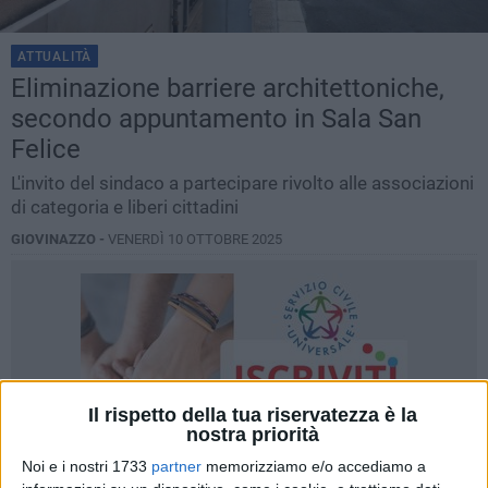
ATTUALITÀ
Eliminazione barriere architettoniche,
secondo appuntamento in Sala San
Felice
L'invito del sindaco a partecipare rivolto alle associazioni
di categoria e liberi cittadini
GIOVINAZZO -
VENERDÌ 10 OTTOBRE 2025
Il rispetto della tua riservatezza è la
nostra priorità
Noi e i nostri 1733
partner
memorizziamo e/o accediamo a