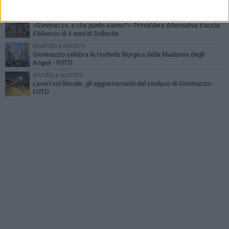
spegnere le polemiche
LUNEDÌ 3 AGOSTO
«Giovinazzo, a che punto siamo?»: PrimaVera Alternativa traccia
il bilancio di 4 anni di Sollecito
MARTEDÌ 4 AGOSTO
Giovinazzo celebra la festività liturgica della Madonna degli
Angeli - FOTO
GIOVEDÌ 6 AGOSTO
Lavori sul litorale, gli aggiornamenti del sindaco di Giovinazzo -
FOTO