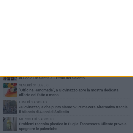
PIÙ LETTI QUESTA SETTIMANA
LUNEDÌ 3 AGOSTO
Miss Mamma Italiana: premiata anche una giovinazzese
MARTEDÌ 4 AGOSTO
Liquidi oleosi sul litorale di Giovinazzo, rimossa macchia di
idrocarburi
VENERDÌ 31 LUGLIO
Al via domani "Notti di Stelle 2026": tra il mito di Mina, la comicità
di Uccio De Santis e il ritmo del Salento
VENERDÌ 31 LUGLIO
"Officina Handmade", a Giovinazzo apre la mostra dedicata
all'arte del fatto a mano
LUNEDÌ 3 AGOSTO
«Giovinazzo, a che punto siamo?»: PrimaVera Alternativa traccia
il bilancio di 4 anni di Sollecito
MERCOLEDÌ 5 AGOSTO
Problemi raccolta plastica in Puglia: l'assessora Ciliento prova a
spegnere le polemiche