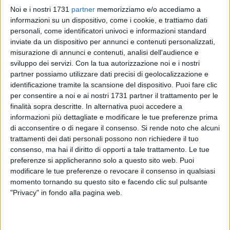
Noi e i nostri 1731
partner
memorizziamo e/o accediamo a
informazioni su un dispositivo, come i cookie, e trattiamo dati
6
A cura di
personali, come identificatori univoci e informazioni standard
VITO TROILO
inviate da un dispositivo per annunci e contenuti personalizzati,
misurazione di annunci e contenuti, analisi dell'audience e
sviluppo dei servizi.
Con la tua autorizzazione noi e i nostri
Antonella Colaluce ha annunciato le sue dimissioni
partner possiamo utilizzare dati precisi di geolocalizzazione e
dall'incarico di assessore a bilancio, personale e pari
identificazione tramite la scansione del dispositivo. Puoi fare clic
opportunità del Comune di Giovinazzo. La comunicazione
per consentire a noi e ai nostri 1731 partner il trattamento per le
finalità sopra descritte. In alternativa puoi accedere a
ufficiale della decisione - assunta per motivi personali - è
informazioni più dettagliate e modificare le tue preferenze prima
stata resa nota in coda all'approvazione dei punti all'ordine
di acconsentire o di negare il consenso.
Si rende noto che alcuni
del giorno della riunione del consiglio comunale di sabato 24
trattamenti dei dati personali possono non richiedere il tuo
ottobre.
consenso, ma hai il diritto di opporti a tale trattamento. Le tue
preferenze si applicheranno solo a questo sito web. Puoi
Colaluce
ha desiderato rivolgere vari rigraziamenti: «Al
modificare le tue preferenze o revocare il consenso in qualsiasi
Sindaco Depalma per la fiducia che mi ha concesso, alla
momento tornando su questo sito e facendo clic sul pulsante
"Privacy" in fondo alla pagina web.
maggioranza e alla Giunta per il lavoro svolto insieme, ai
consiglieri di opposizione per il contributo fornito, al
dirigente della ripartizione finanziaria De Candia e a tutti i