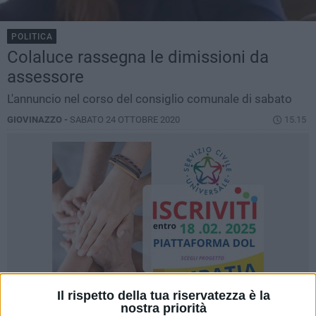
POLITICA
Colaluce rassegna le dimissioni da
assessore
L'annuncio nel corso del consiglio comunale di sabato
GIOVINAZZO -
SABATO 24 OTTOBRE 2020
15.15
Il rispetto della tua riservatezza è la
nostra priorità