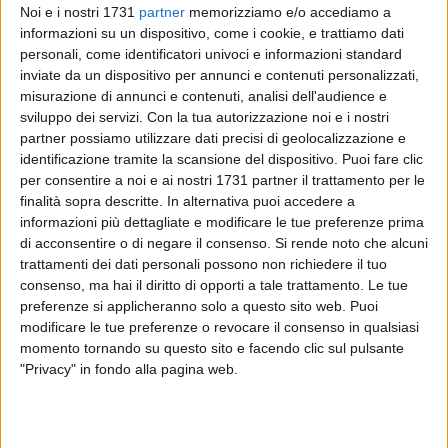
Noi e i nostri 1731
partner
memorizziamo e/o accediamo a
25
A cura di
informazioni su un dispositivo, come i cookie, e trattiamo dati
GIUSEPPE DALBIS
personali, come identificatori univoci e informazioni standard
inviate da un dispositivo per annunci e contenuti personalizzati,
misurazione di annunci e contenuti, analisi dell'audience e
sviluppo dei servizi.
Con la tua autorizzazione noi e i nostri
Nella sedicesima giornata di campionato, l'AFP Giovinazzo
partner possiamo utilizzare dati precisi di geolocalizzazione e
deve affrontare una delle trasferte più lunghe. Questa sera,
identificazione tramite la scansione del dispositivo. Puoi fare clic
alle ore 20.45, scenderà in pista a Novara in una nuova sfida
per consentire a noi e ai nostri 1731 partner il trattamento per le
salvezza.
finalità sopra descritte. In alternativa puoi accedere a
I biancoverdi cercheranno l'immediato riscatto dopo la
informazioni più dettagliate e modificare le tue preferenze prima
sconfitta incassata sabato scorso contro l'Hockey Forte. Al
di acconsentire o di negare il consenso.
Si rende noto che alcuni
PalaPansini è finita 4-6, con i padroni di casa passati per
trattamenti dei dati personali possono non richiedere il tuo
consenso, ma hai il diritto di opporti a tale trattamento. Le tue
primi in vantaggio, ripresi e nuovamente in vantaggio, prima
preferenze si applicheranno solo a questo sito web. Puoi
di cedere poi sotto i colpi dei Campioni d'Italia. Stasera, la
modificare le tue preferenze o revocare il consenso in qualsiasi
squadra di Depalma e Massari, rinforzata dopo l'arrivo di
momento tornando su questo sito e facendo clic sul pulsante
Cardoso e il ritorno di Dagostino, vorrà riprendere la corsa
"Privacy" in fondo alla pagina web.
che nel girone di ritorno era iniziata con la vittoria sul
Grosseto.
L'Azzurra Hockey Novara, in piena zona playout, rispetto