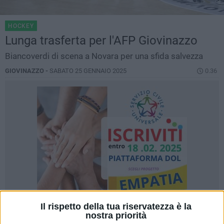
HOCKEY
Lunga trasferta per l'AFP Giovinazzo
Biancoverdi di scena a Novara per una sfida salvezza
GIOVINAZZO -
SABATO 25 GENNAIO 2025
0.36
Il rispetto della tua riservatezza è la
nostra priorità