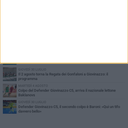
PIÙ LETTI QUESTA SETTIMANA
SABATO 1 AGOSTO
Il Defender Giovinazzo C5 pone sempre fiducia in Marolla
MARTEDÌ 4 AGOSTO
U.S. Giovinazzo Calcio: una giornata per ricordare chi ha fatto la
storia biancoverde
DOMENICA 2 AGOSTO
Trofeo Adriatico e Mar Ionio: Giovinazzo si gioca il titolo in Cala
Porto
GIOVEDÌ 30 LUGLIO
Il 2 agosto torna la Regata dei Gonfaloni a Giovinazzo: il
programma
MARTEDÌ 4 AGOSTO
Colpo del Defender Giovinazzo C5, arriva il nazionale lettone
Baklanovs
GIOVEDÌ 30 LUGLIO
Defender Giovinazzo C5, il secondo colpo è Baroni: «Qui un tifo
davvero bello»