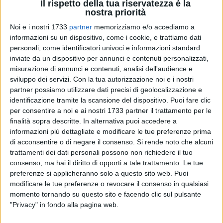
Il rispetto della tua riservatezza è la
nostra priorità
9
Noi e i nostri 1733
partner
memorizziamo e/o accediamo a
informazioni su un dispositivo, come i cookie, e trattiamo dati
personali, come identificatori univoci e informazioni standard
Il
Giovinazzo C5,
a pochi giorni dal definitivo "rompete le
inviate da un dispositivo per annunci e contenuti personalizzati,
righe", blinda uno dei suoi gioielli e ufficializza il rinnovo sino
misurazione di annunci e contenuti, analisi dell'audience e
sviluppo dei servizi.
Con la tua autorizzazione noi e i nostri
al 2023 di
Gustavo Jaquier Menini.
partner possiamo utilizzare dati precisi di geolocalizzazione e
identificazione tramite la scansione del dispositivo. Puoi fare clic
Laterale offensivo classe '85, il brasiliano, 6 volte in rete lo
per consentire a noi e ai nostri 1733 partner il trattamento per le
scorso anno dopo l'avventura all'Ecocity Genzano, è stato
finalità sopra descritte. In alternativa puoi accedere a
una delle certezze della squadra del duo composto dai
informazioni più dettagliate e modificare le tue preferenze prima
tecnici
Darci Foletto e Francesco Faele.
di acconsentire o di negare il consenso.
Si rende noto che alcuni
trattamenti dei dati personali possono non richiedere il tuo
consenso, ma hai il diritto di opporti a tale trattamento. Le tue
«Siamo lieti di annunciare di aver rinnovato l'accordo per le
preferenze si applicheranno solo a questo sito web. Puoi
prestazioni sportive di Menini anche per la prossima
modificare le tue preferenze o revocare il consenso in qualsiasi
stagione, 2022/23», ha detto il direttore sportivo
Gianni
momento tornando su questo sito e facendo clic sul pulsante
Lasorsa
. Il club di via Sanseverino spegne così sul nascere
"Privacy" in fondo alla pagina web.
le sirene in arrivo dall'Italia per il laterale di Marília, un