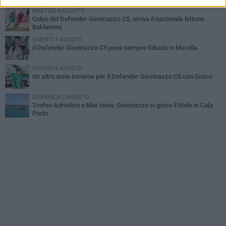
MARTEDÌ 4 AGOSTO
Colpo del Defender Giovinazzo C5, arriva il nazionale lettone
Baklanovs
SABATO 1 AGOSTO
Il Defender Giovinazzo C5 pone sempre fiducia in Marolla
GIOVEDÌ 6 AGOSTO
Un altro anno insieme per il Defender Giovinazzo C5 con Greco
DOMENICA 2 AGOSTO
Trofeo Adriatico e Mar Ionio: Giovinazzo si gioca il titolo in Cala
Porto