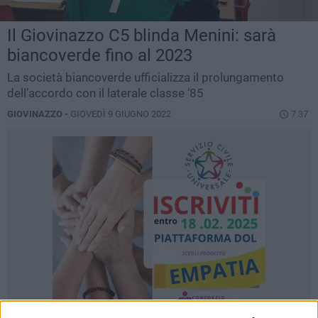
Il Giovinazzo C5 blinda Menini: sarà
biancoverde fino al 2023
La società biancoverde ufficializza il prolungamento
dell’accordo con il laterale classe ‘85
GIOVINAZZO -
GIOVEDÌ 9 GIUGNO 2022
7.37