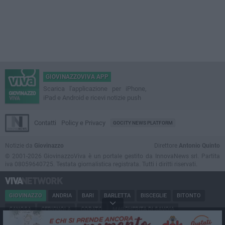
GIOVINAZZOVIVA APP
Scarica l'applicazione per iPhone,
iPad e Android e ricevi notizie push
Contatti
Policy e Privacy
GOCITY NEWS PLATFORM
Notizie da
Giovinazzo
Direttore
Antonio Quinto
© 2001-2026 GiovinazzoViva è un portale gestito da InnovaNews srl. Partita
iva 08059640725. Testata giornalistica registrata. Tutti i diritti riservati.
GIOVINAZZO
ANDRIA
BARI
BARLETTA
BISCEGLIE
BITONTO
CANOSA
CERIGNOLA
CORATO
MARGHERITA DI SAVOIA
MINERVINO
MODUGNO
MOLFETTA
PUGLIA
RUVO