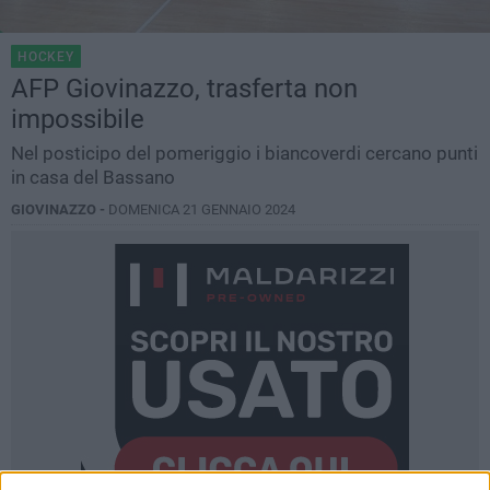
HOCKEY
AFP Giovinazzo, trasferta non
impossibile
Nel posticipo del pomeriggio i biancoverdi cercano punti
in casa del Bassano
GIOVINAZZO -
DOMENICA 21 GENNAIO 2024