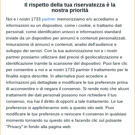
Il rispetto della tua riservatezza è la
nostra priorità
Noi e i nostri 1733
partner
memorizziamo e/o accediamo a
57
A cura di
informazioni su un dispositivo, come i cookie, e trattiamo dati
GIUSEPPE DALBIS
personali, come identificatori univoci e informazioni standard
inviate da un dispositivo per annunci e contenuti personalizzati,
misurazione di annunci e contenuti, analisi dell'audience e
sviluppo dei servizi.
Con la tua autorizzazione noi e i nostri
Gioca di domenica pomeriggio l'
AFP Giovinazzo
, in questa
partner possiamo utilizzare dati precisi di geolocalizzazione e
terza giornata del girone di ritorno del campionato di A1 che
identificazione tramite la scansione del dispositivo. Puoi fare clic
la vedrà in scena sulla pista dell'
Hockey Bassano 1954
.
per consentire a noi e ai nostri 1733 partner il trattamento per le
finalità sopra descritte. In alternativa puoi accedere a
I biancoverdi, orgogliosi che il loro presidente
Francesco
informazioni più dettagliate e modificare le tue preferenze prima
Minervini
sia stato eletto alla guida della
LIHP Lega Italiana
di acconsentire o di negare il consenso.
Si rende noto che alcuni
Hockey Pista
, si presentano affamati di punti al Pala
trattamenti dei dati personali possono non richiedere il tuo
consenso, ma hai il diritto di opporti a tale trattamento. Le tue
Ubroker di Bassano del Grappa, dal momento che una
preferenze si applicheranno solo a questo sito web. Puoi
vittoria potrebbe far sperare in un sorpasso in classifica ai
modificare le tue preferenze o revocare il consenso in qualsiasi
danni del Breganze, impegnato in contemporanea.
momento tornando su questo sito e facendo clic sul pulsante
Attualmente penultima, l'AFP arriva a questa sfida con
"Privacy" in fondo alla pagina web.
l'autostima ritrovata nel pareggio spettacolare contro il