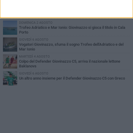
MARTEDÌ 4 AGOSTO
U.S. Giovinazzo Calcio: una giornata per ricordare chi ha fatto la
storia biancoverde
DOMENICA 2 AGOSTO
Trofeo Adriatico e Mar Ionio: Giovinazzo si gioca il titolo in Cala
Porto
GIOVEDÌ 6 AGOSTO
Vogatori Giovinazzo, sfuma il sogno Trofeo dell'Adriatico e del
Mar Ionio
MARTEDÌ 4 AGOSTO
Colpo del Defender Giovinazzo C5, arriva il nazionale lettone
Baklanovs
GIOVEDÌ 6 AGOSTO
Un altro anno insieme per il Defender Giovinazzo C5 con Greco