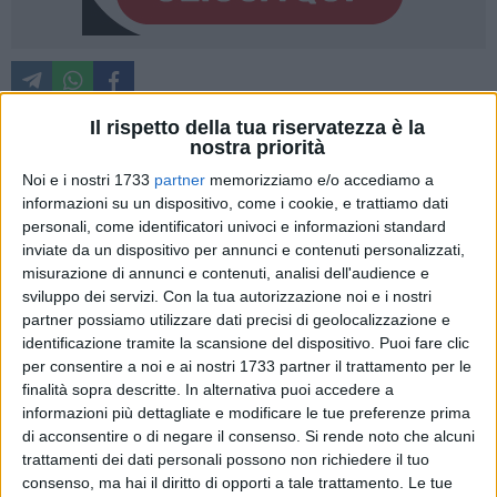
Il rispetto della tua riservatezza è la
nostra priorità
Il 23 dicembre 1964, questa la data che ha segnato l'inizio
Noi e i nostri 1733
partner
memorizziamo e/o accediamo a
della storia dell'Afp. Lo ha ricordato, nel corso della serata di
informazioni su un dispositivo, come i cookie, e trattiamo dati
presentazione alla città della formazione biancoverde,
personali, come identificatori univoci e informazioni standard
Gianni Massari, il professore che è stato l'allenatore storico
inviate da un dispositivo per annunci e contenuti personalizzati,
misurazione di annunci e contenuti, analisi dell'audience e
dell'Afp e tecnico della nazionale.
sviluppo dei servizi.
Con la tua autorizzazione noi e i nostri
partner possiamo utilizzare dati precisi di geolocalizzazione e
Una manifestazione che si è svolta nel palazzetto di via Aldo
identificazione tramite la scansione del dispositivo. Puoi fare clic
Moro, dove hanno sfilato non solo gli atleti che
per consentire a noi e ai nostri 1733 partner il trattamento per le
parteciperanno al campionato di serie A1, ma anche tutte le
finalità sopra descritte. In alternativa puoi accedere a
formazioni giovanili, pronte ad affrontare le competizioni di
informazioni più dettagliate e modificare le tue preferenze prima
categoria, e la compagine che disputerà il campionato
di acconsentire o di negare il consenso.
Si rende noto che alcuni
trattamenti dei dati personali possono non richiedere il tuo
cadetto. «In 50 anni di storia – ha ricordato Massari – l'Afp
consenso, ma hai il diritto di opporti a tale trattamento. Le tue
ha formato oltre 2300 atleti e questo palazzetto è una