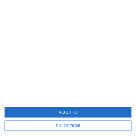
Altri contenuti a tema
ACCETTO
AFP Giovinazzo iscritta al
AFP Giovinazzo, cercasi
campionato di A1
presidente
PIÙ OPZIONI
Mantenuta la promessa
Il Sindaco ha incontrato il
dell'iscrizione, resta il nodo del
dimissionario Minervini ma ad oggi