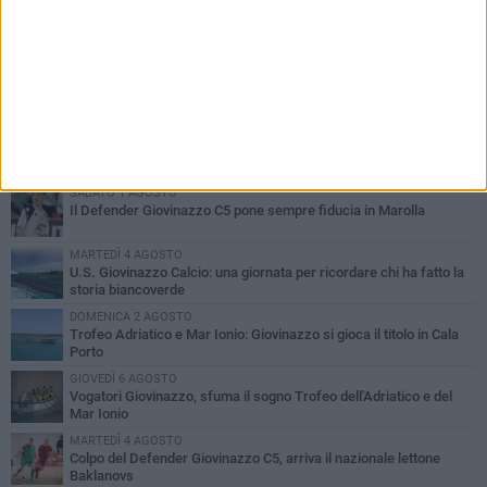
PIÙ LETTI QUESTA SETTIMANA
SABATO 1 AGOSTO
Il Defender Giovinazzo C5 pone sempre fiducia in Marolla
MARTEDÌ 4 AGOSTO
U.S. Giovinazzo Calcio: una giornata per ricordare chi ha fatto la
storia biancoverde
DOMENICA 2 AGOSTO
Trofeo Adriatico e Mar Ionio: Giovinazzo si gioca il titolo in Cala
Porto
GIOVEDÌ 6 AGOSTO
Vogatori Giovinazzo, sfuma il sogno Trofeo dell'Adriatico e del
Mar Ionio
MARTEDÌ 4 AGOSTO
Colpo del Defender Giovinazzo C5, arriva il nazionale lettone
Baklanovs