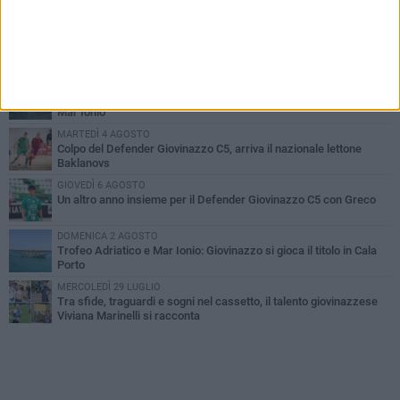
PIÙ LETTI QUESTA SETTIMANA
MARTEDÌ 4 AGOSTO
U.S. Giovinazzo Calcio: una giornata per ricordare chi ha fatto la
storia biancoverde
GIOVEDÌ 6 AGOSTO
Vogatori Giovinazzo, sfuma il sogno Trofeo dell'Adriatico e del
Mar Ionio
MARTEDÌ 4 AGOSTO
Colpo del Defender Giovinazzo C5, arriva il nazionale lettone
Baklanovs
GIOVEDÌ 6 AGOSTO
Un altro anno insieme per il Defender Giovinazzo C5 con Greco
DOMENICA 2 AGOSTO
Trofeo Adriatico e Mar Ionio: Giovinazzo si gioca il titolo in Cala
Porto
MERCOLEDÌ 29 LUGLIO
Tra sfide, traguardi e sogni nel cassetto, il talento giovinazzese
Viviana Marinelli si racconta