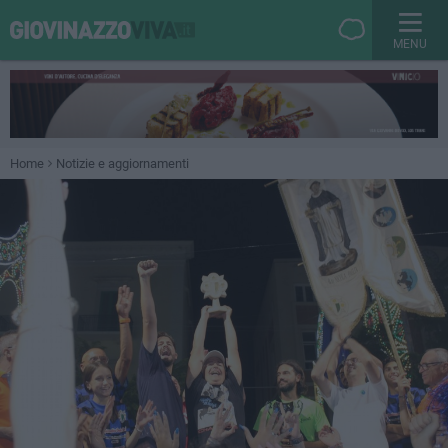
MENU
Home
Notizie e aggiornamenti