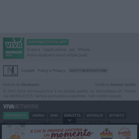
GIOVINAZZOVIVA APP
Scarica l'applicazione per iPhone,
iPad e Android e ricevi notizie push
Contatti
Policy e Privacy
GOCITY NEWS PLATFORM
Notizie da
Giovinazzo
Direttore
Antonio Quinto
© 2001-2026 GiovinazzoViva è un portale gestito da InnovaNews srl. Partita
iva 08059640725. Testata giornalistica registrata. Tutti i diritti riservati.
GIOVINAZZO
ANDRIA
BARI
BARLETTA
BISCEGLIE
BITONTO
CANOSA
CERIGNOLA
CORATO
MARGHERITA DI SAVOIA
MINERVINO
MODUGNO
MOLFETTA
PUGLIA
RUVO