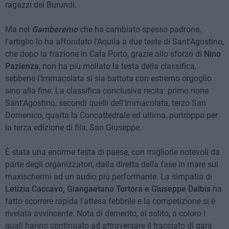
ragazzi del Burundi.
Ma nel
Gamberemo
che ha cambiato spesso padrone,
l'artiglio lo ha affondato l'Aquila a due teste di Sant'Agostino,
che dopo la frazione in Cala Porto, grazie allo sforzo di
Nino
Pazienza
, non ha più mollato la testa della classifica,
sebbene l'Immacolata si sia battuta con estremo orgoglio
sino alla fine. La classifica conclusiva recita: primo rione
Sant'Agostino, secondi quelli dell'Immacolata, terzo San
Domenico, quarta la Concattedrale ed ultima, purtroppo per
la terza edizione di fila, San Giuseppe.
È stata una enorme festa di paese, con migliorie notevoli da
parte degli organizzatori, dalla diretta della fase in mare sui
maxischermi ad un audio più performante. La simpatia di
Letizia Caccavo, Giangaetano Tortora e Giuseppe Dalbis
ha
fatto scorrere rapida l'attesa febbrile e la competizione si è
rivelata avvincente. Nota di demerito, al solito, a coloro i
quali hanno continuato ad attraversare il tracciato di gara