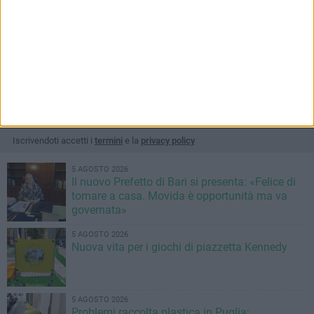
"Esperienze d'arte", a
Touring Juvenatium, al via
Giovinazzo i più piccoli alla
la XII edizione del Concorso
scoperta del "black Picasso"
di Poesie e Racconti brevi in
Dialetto
Inaugurazione esposizione in Sala
San Felice questa mattina, 3 maggio
Il tema di quest'anno sarà "Addò
l’acque sbatte, u mèure respònne –
Iscriviti alla Newsletter
Tra le mura della Città e il Mare"
Iscriviti
Iscrivendoti accetti i
termini
e la
privacy policy
5 AGOSTO 2026
Il nuovo Prefetto di Bari si presenta: «Felice di
tornare a casa. Movida è opportunità ma va
governata»
5 AGOSTO 2026
Nuova vita per i giochi di piazzetta Kennedy
5 AGOSTO 2026
Problemi raccolta plastica in Puglia: